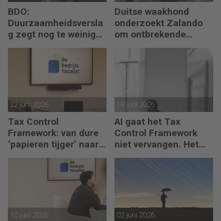
BDO:
Duitse waakhond
Duurzaamheidsversla
onderzoekt Zalando
g zegt nog te weinig
om ontbrekende
over waarde en risico’s
transactie in
jaarrekening
22 juni 2026
18 juni 2026
Tax Control
AI gaat het Tax
Framework: van dure
Control Framework
‘papieren tijger’ naar
niet vervangen. Het
digitaal stuurmiddel
maakt de fiscalist die
kan doorvragen alleen
maar belangrijker
10 juni 2026
02 juni 2026