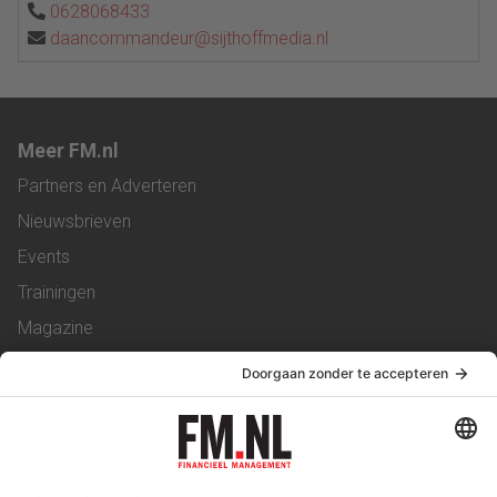
0628068433
daancommandeur@sijthoffmedia.nl
Meer FM.nl
Partners en Adverteren
Nieuwsbrieven
Events
Trainingen
Magazine
Vacatures
Service & Contact
Contact
Over ons