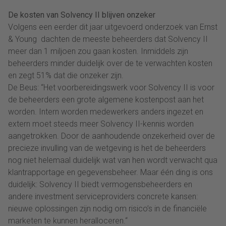
De kosten van Solvency II blijven onzeker
Volgens een eerder dit jaar uitgevoerd onderzoek van Ernst
& Young dachten de meeste beheerders dat Solvency II
meer dan 1 miljoen zou gaan kosten. Inmiddels zijn
beheerders minder duidelijk over de te verwachten kosten
en zegt 51% dat die onzeker zijn.
De Beus: “Het voorbereidingswerk voor Solvency II is voor
de beheerders een grote algemene kostenpost aan het
worden. Intern worden medewerkers anders ingezet en
extern moet steeds meer Solvency II-kennis worden
aangetrokken. Door de aanhoudende onzekerheid over de
precieze invulling van de wetgeving is het de beheerders
nog niet helemaal duidelijk wat van hen wordt verwacht qua
klantrapportage en gegevensbeheer. Maar één ding is ons
duidelijk: Solvency II biedt vermogensbeheerders en
andere investment serviceproviders concrete kansen:
nieuwe oplossingen zijn nodig om risico’s in de financiële
marketen te kunnen heralloceren.“