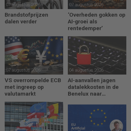
07 augustus 2026
07 augustus 2026
Brandstofprijzen
‘Overheden gokken op
dalen verder
AI-groei als
rentedemper’
07 augustus 2026
04 augustus 2026
VS overrompelde ECB
AI-aanvallen jagen
met ingreep op
datalekkosten in de
valutamarkt
Benelux naar
recordhoogte