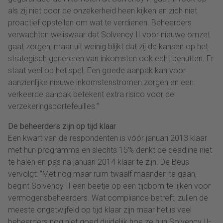
als zij niet door de onzekerheid heen kijken en zich niet
proactief opstellen om wat te verdienen. Beheerders
verwachten weliswaar dat Solvency II voor nieuwe omzet
gaat zorgen, maar uit weinig blijkt dat zij de kansen op het
strategisch genereren van inkomsten ook echt benutten. Er
staat veel op het spel. Een goede aanpak kan voor
aanzienlijke nieuwe inkomstenstromen zorgen en een
verkeerde aanpak betekent extra risico voor de
verzekeringsportefeuilles.”
De beheerders zijn op tijd klaar
Een kwart van de respondenten is vóór januari 2013 klaar
met hun programma en slechts 15% denkt de deadline niet
te halen en pas na januari 2014 klaar te zijn. De Beus
vervolgt: “Met nog maar ruim twaalf maanden te gaan,
begint Solvency II een beetje op een tijdbom te lijken voor
vermogensbeheerders. Wat compliance betreft, zullen de
meeste ongetwijfeld op tijd klaar zijn maar het is veel
beheerders nog niet goed duidelijk hoe ze hun Solvency II-