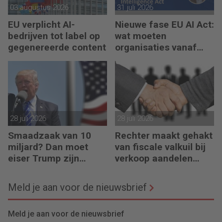
03 augustus 2026
31 juli 2026
EU verplicht AI-
Nieuwe fase EU AI Act:
bedrijven tot label op
wat moeten
gegenereerde content
organisaties vanaf
augustus 2026
regelen?
28 juli 2026
28 juli 2026
Smaadzaak van 10
Rechter maakt gehakt
miljard? Dan moet
van fiscale valkuil bij
eiser Trump zijn
verkoop aandelen
boeken laten zien
door oprichters
Meld je aan voor de nieuwsbrief
Meld je aan voor de nieuwsbrief