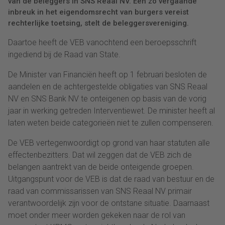
van de beleggers in SNS Reaal NV. Een zo vergaande
inbreuk in het eigendomsrecht van burgers vereist
rechterlijke toetsing, stelt de beleggersvereniging.
Daartoe heeft de VEB vanochtend een beroepsschrift
ingediend bij de Raad van State.
De Minister van Financiën heeft op 1 februari besloten de
aandelen en de achtergestelde obligaties van SNS Reaal
NV en SNS Bank NV te onteigenen op basis van de vorig
jaar in werking getreden Interventiewet. De minister heeft al
laten weten beide categorieën niet te zullen compenseren.
De VEB vertegenwoordigt op grond van haar statuten alle
effectenbezitters. Dat wil zeggen dat de VEB zich de
belangen aantrekt van de beide onteigende groepen.
Uitgangspunt voor de VEB is dat de raad van bestuur en de
raad van commissarissen van SNS Reaal NV primair
verantwoordelijk zijn voor de ontstane situatie. Daarnaast
moet onder meer worden gekeken naar de rol van