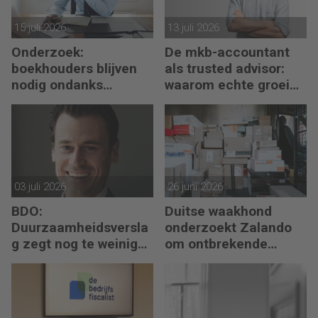
15 juli 2026
13 juli 2026
Onderzoek:
De mkb-accountant
boekhouders blijven
als trusted advisor:
nodig ondanks
waarom echte groei
boekhoudsoftware
begint met reflectie
03 juli 2026
26 juni 2026
BDO:
Duitse waakhond
Duurzaamheidsversla
onderzoekt Zalando
g zegt nog te weinig
om ontbrekende
over waarde en risico’s
transactie in
jaarrekening