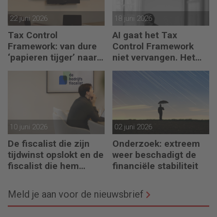
22 juni 2026
18 juni 2026
Tax Control
AI gaat het Tax
Framework: van dure
Control Framework
‘papieren tijger’ naar
niet vervangen. Het
digitaal stuurmiddel
maakt de fiscalist die
kan doorvragen alleen
maar belangrijker
10 juni 2026
02 juni 2026
De fiscalist die zijn
Onderzoek: extreem
tijdwinst opslokt en de
weer beschadigt de
fiscalist die hem
financiële stabiliteit
doorgeeft
Meld je aan voor de nieuwsbrief