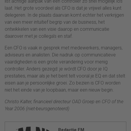
list achtige aanpak van een controller zo snel mogelijk los
laat. Het grote voordeel als CFO is dat je vrijwel alles kunt
delegeren. In de plaats daarvan komt echter het verkrijgen
van een meer intuïtief begrip van de business, het
ontwikkelen van een visie daarop en communicatie
daarover met je collega’s en staf.
Een CFO is vaak in gesprek met medewerkers, managers,
adviseurs en analisten. Die nadruk op communicatieve
vaardigheden is een grote verandering voor menig
controller. Anders gezegd: je wórdt CFO door je IQ
prestaties, maar als je het bent telt vooral je EQ en dat stelt
eisen aan je persoonlijke groei. Zo bezien is CFO worden
niet het einde van je loopbaan, maar een nieuw begin.
Christo Kalter, financieel directeur OAD Groep en CFO of the
Year 2006 (niet-beursgenoteerd)
Redactie FM