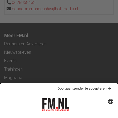
0628068433
daancommandeur@sijthoffmedia.nl
Meer FM.nl
Partners en Adverteren
Nieuwsbrieven
Events
Trainingen
Magazine
Vacatures
Service & Contact
Contact
Over ons