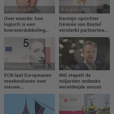
05 augustus 2026
04 augustus 2026
Over waarde: hoe
Karmijn-oprichter
logisch is een
Désirée van Boxtel
koersverdubbeling
versterkt partnerteam
eigenlijk?
CFO Capabel
04 augustus 2026
30 juli 2026
ECB laat Europeanen
ING stapelt de
meebeslissen over
miljarden ondanks
nieuwe
wereldwijde onrust
eurobankbiljetten