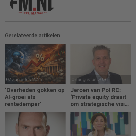
Gerelateerde artikelen
07 augustus 2026
07 augustus 2026
‘Overheden gokken op
Jeroen van Pol RC:
AI-groei als
‘Private equity draait
rentedemper’
om strategische visie
én operational
excellence’