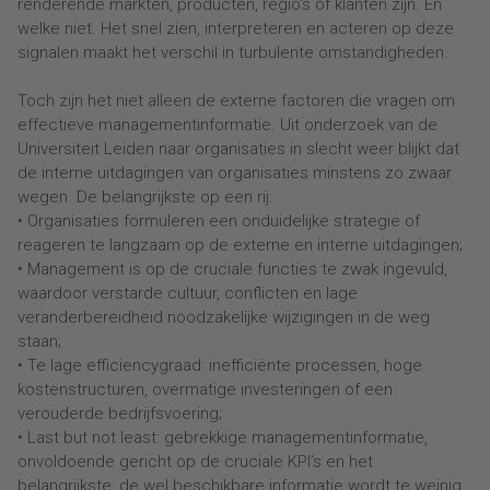
renderende markten, producten, regio’s of klanten zijn. En
welke niet. Het snel zien, interpreteren en acteren op deze
signalen maakt het verschil in turbulente omstandigheden.
Toch zijn het niet alleen de externe factoren die vragen om
effectieve managementinformatie. Uit onderzoek van de
Universiteit Leiden naar organisaties in slecht weer blijkt dat
de interne uitdagingen van organisaties minstens zo zwaar
wegen. De belangrijkste op een rij:
• Organisaties formuleren een onduidelijke strategie of
reageren te langzaam op de externe en interne uitdagingen;
• Management is op de cruciale functies te zwak ingevuld,
waardoor verstarde cultuur, conflicten en lage
veranderbereidheid noodzakelijke wijzigingen in de weg
staan;
• Te lage efficiencygraad: inefficiënte processen, hoge
kostenstructuren, overmatige investeringen of een
verouderde bedrijfsvoering;
• Last but not least: gebrekkige managementinformatie,
onvoldoende gericht op de cruciale KPI’s en het
belangrijkste: de wel beschikbare informatie wordt te weinig