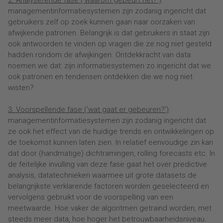
2. Analyserende fase (‘waarom gebeurt het?’)
:
managementinformatiesystemen zijn zodanig ingericht dat
gebruikers zelf op zoek kunnen gaan naar oorzaken van
afwijkende patronen. Belangrijk is dat gebruikers in staat zijn
ook antwoorden te vinden op vragen die ze nog niet gesteld
hadden rondom de afwijkingen. Ontdekkracht van data
noemen we dat: zijn informatiesystemen zo ingericht dat we
ook patronen en tendensen ontdekken die we nog niet
wisten?
3. Voorspellende fase (‘wat gaat er gebeuren?’)
:
managementinformatiesystemen zijn zodanig ingericht dat
ze ook het effect van de huidige trends en ontwikkelingen op
de toekomst kunnen laten zien. In relatief eenvoudige zin kan
dat door (handmatige) dichtramingen, rolling forecasts etc. In
de feitelijke invulling van deze fase gaat het over predictive
analysis, datatechnieken waarmee uit grote datasets de
belangrijkste verklarende factoren worden geselecteerd en
vervolgens gebruikt voor de voorspelling van een
meetwaarde. Hoe vaker de algoritmen getraind worden, met
steeds meer data, hoe hoger het betrouwbaarheidsniveau.