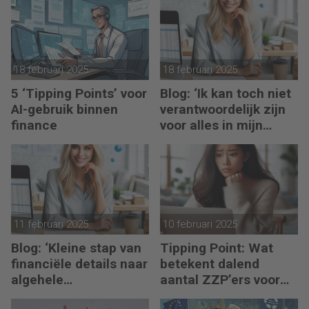
hand
18 februari 2025
18 februari 2025
5 ‘Tipping Points’ voor
Blog: ‘Ik kan toch niet
AI-gebruik binnen
verantwoordelijk zijn
finance
voor alles in mijn
waardeketen?’
11 februari 2025
10 februari 2025
Blog: ‘Kleine stap van
Tipping Point: Wat
financiële details naar
betekent dalend
algehele
aantal ZZP’ers voor
duurzaamheid ‘
financiële planning?