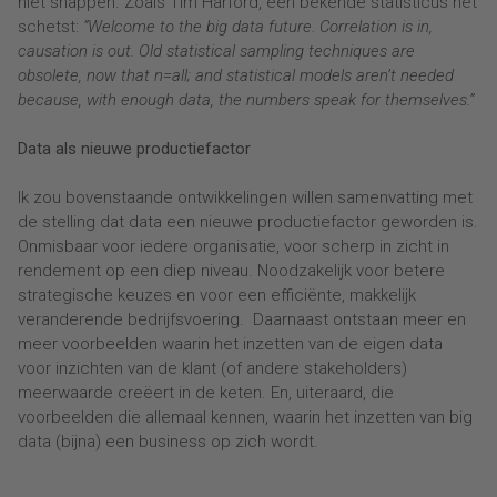
niet snappen. Zoals Tim Harford, een bekende statisticus het
schetst:
“Welcome to the big data future. Correlation is in,
causation is out. Old statistical sampling techniques are
obsolete, now that n=all; and statistical models aren’t needed
because, with enough data, the numbers speak for themselves.”
Data als nieuwe productiefactor
Ik zou bovenstaande ontwikkelingen willen samenvatting met
de stelling dat data een nieuwe productiefactor geworden is.
Onmisbaar voor iedere organisatie, voor scherp in zicht in
rendement op een diep niveau. Noodzakelijk voor betere
strategische keuzes en voor een efficiënte, makkelijk
veranderende bedrijfsvoering. Daarnaast ontstaan meer en
meer voorbeelden waarin het inzetten van de eigen data
voor inzichten van de klant (of andere stakeholders)
meerwaarde creëert in de keten. En, uiteraard, die
voorbeelden die allemaal kennen, waarin het inzetten van big
data (bijna) een business op zich wordt.