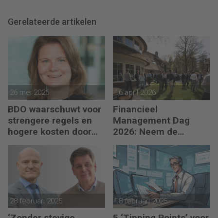
Gerelateerde artikelen
26 mei 2026
16 april 2026
BDO waarschuwt voor
Financieel
strengere regels en
Management Dag
hogere kosten door
2026: Neem de
uitgestelde schade
toekomst in eigen
hand
28 februari 2025
18 februari 2025
‘Zonder stevige
5 ‘Tipping Points’ voor