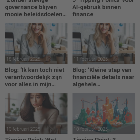
governance blijven
AI-gebruik binnen
mooie beleidsdoelen
finance
snel steken in goede
voornemens.’
18 februari 2025
11 februari 2025
Blog: ‘Ik kan toch niet
Blog: ‘Kleine stap van
verantwoordelijk zijn
financiële details naar
voor alles in mijn
algehele
waardeketen?’
duurzaamheid ‘
10 februari 2025
10 februari 2025
Tipping Point: Wat
Tipping Point: 3