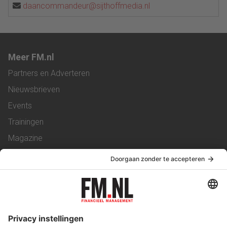
daancommandeur@sijthoffmedia.nl
Meer FM.nl
Partners en Adverteren
Nieuwsbrieven
Events
Trainingen
Magazine
Vacatures
Service & Contact
Contact
Over ons
Werken bij ons