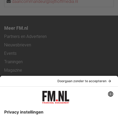
daancommandeur@sijthoffmedia.nl
Meer FM.nl
Partners en Adverteren
Nieuwsbrieven
Events
Trainingen
Magazine
Vacatures
Service & Contact
Contact
Over ons
Werken bij ons