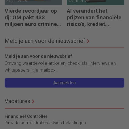
27 juli 2026
23 juli 2026
Vierde recordjaar op
AI verandert het
rij: OM pakt 433
prijzen van financiële
miljoen euro crimineel
risico’s, krediet
geld af
verstrekken en
reacties op crises
Meld je aan voor de nieuwsbrief
Meld je aan voor de nieuwsbrief
Ontvang waardevolle artikelen, checklists, interviews en
whitepapers in je mailbox.
Aanmelden
Vacatures
Financieel Controller
lArcade administraties-advies-belastingen