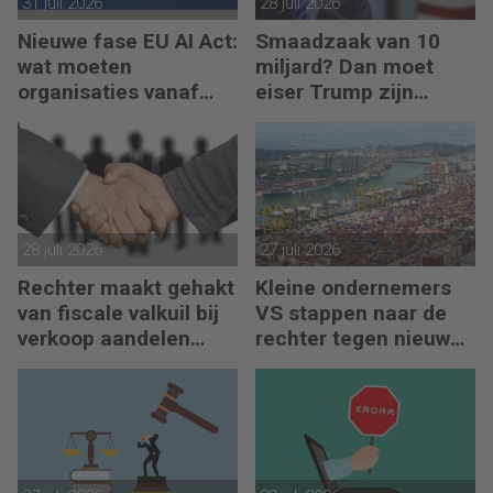
31 juli 2026
28 juli 2026
Nieuwe fase EU AI Act:
Smaadzaak van 10
wat moeten
miljard? Dan moet
organisaties vanaf
eiser Trump zijn
augustus 2026
boeken laten zien
regelen?
28 juli 2026
27 juli 2026
Rechter maakt gehakt
Kleine ondernemers
van fiscale valkuil bij
VS stappen naar de
verkoop aandelen
rechter tegen nieuwe
door oprichters
importheffingen