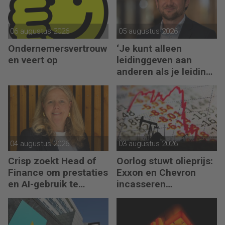
06 augustus 2026
05 augustus 2026
Ondernemersvertrouw
‘Je kunt alleen
en veert op
leidinggeven aan
anderen als je leiding
kunt geven aan jezelf’
04 augustus 2026
03 augustus 2026
Crisp zoekt Head of
Oorlog stuwt olieprijs:
Finance om prestaties
Exxon en Chevron
en AI-gebruik te
incasseren
versnellen
miljardenwinsten