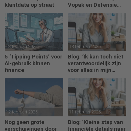
klantdata op straat
Vopak en Defensie
toepassen in
turbulente tijden
18 februari 2025
18 februari 2025
5 ‘Tipping Points’ voor
Blog: ‘Ik kan toch niet
AI-gebruik binnen
verantwoordelijk zijn
finance
voor alles in mijn
waardeketen?’
12 februari 2025
11 februari 2025
Nog geen grote
Blog: ‘Kleine stap van
verschuivingen door
financiële details naar