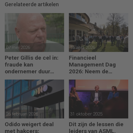
Gerelateerde artikelen
07 mei 2026
16 april 2026
Peter Gillis de cel in:
Financieel
fraude kan
Management Dag
ondernemer duur
2026: Neem de
komen te staan
toekomst in eigen
hand
26 februari 2026
31 oktober 2025
Odido weigert deal
Dit zijn de lessen die
met hakcers;
leiders van ASML,