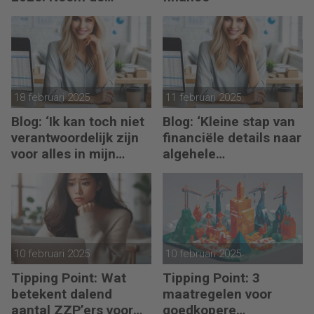
toekomst in eigen
hand
18 februari 2025
11 februari 2025
Blog: ‘Ik kan toch niet
Blog: ‘Kleine stap van
verantwoordelijk zijn
financiële details naar
voor alles in mijn
algehele
waardeketen?’
duurzaamheid ‘
10 februari 2025
10 februari 2025
Tipping Point: Wat
Tipping Point: 3
betekent dalend
maatregelen voor
aantal ZZP’ers voor
goedkopere