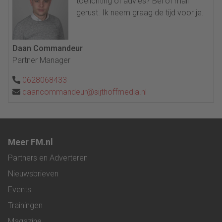
toelichting of advies? Bel of mail
gerust. Ik neem graag de tijd voor je.
Daan Commandeur
Partner Manager
0628068433
daancommandeur@sijthoffmedia.nl
Meer FM.nl
Partners en Adverteren
Nieuwsbrieven
Events
Trainingen
Magazine