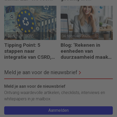
financiële planning?
financiering (om te
verduurzamen)
10 februari 2025
04 februari 2025
Tipping Point: 5
Blog: ‘Rekenen in
stappen naar
eenheden van
integratie van CSRD,
duurzaamheid maakt
CSDDD en Taxonomie
het verschil’
Meld je aan voor de nieuwsbrief
Meld je aan voor de nieuwsbrief
Ontvang waardevolle artikelen, checklists, interviews en
whitepapers in je mailbox.
Aanmelden