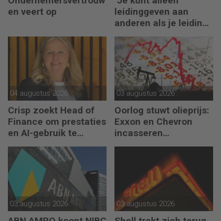
Ondernemersvertrouw
‘Je kunt alleen
en veert op
leidinggeven aan
anderen als je leiding
kunt geven aan jezelf’
04 augustus 2026
03 augustus 2026
Crisp zoekt Head of
Oorlog stuwt olieprijs:
Finance om prestaties
Exxon en Chevron
en AI-gebruik te
incasseren
versnellen
miljardenwinsten
03 augustus 2026
03 augustus 2026
ABN AMRO koopt NIBC
Shell trekt zich terug