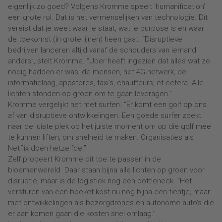
eigenlijk zo goed? Volgens Kromme speelt ‘humanification’
een grote rol. Dat is het vermenselijken van technologie. Dit
vereist dat je weet waar je staat, wat je purpose is en waar
de toekomst (in grote lijnen) heen gaat. “Disruptieve
bedrijven lanceren altijd vanaf de schouders van iemand
anders”, stelt Kromme. “Uber heeft ingezien dat alles wat ze
nodig hadden er was: de mensen, het 4G-netwerk, de
informatielaag, appstores, taxi’s, chauffeurs, et cetera. Alle
lichten stonden op groen om te gaan leveragen.”
Kromme vergelijkt het met surfen. “Er komt een golf op ons
af van disruptieve ontwikkelingen. Een goede surfer zoekt
naar de juiste plek op het juiste moment om op die golf mee
te kunnen liften, om snelheid te maken. Organisaties als
Netflix doen hetzelfde.”
Zelf probeert Kromme dit toe te passen in de
bloemenwereld. Daar staan bijna alle lichten op groen voor
disruptie, maar is de logistiek nog een bottleneck. “Het
versturen van een boeket kost nu nog bijna een tientje, maar
met ontwikkelingen als bezorgdrones en autonome auto’s die
er aan komen gaan die kosten snel omlaag.”