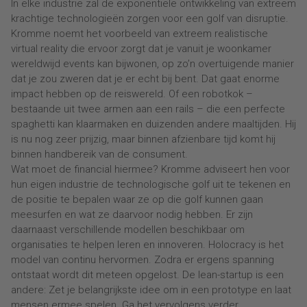
In elke industrie zal de exponentiële ontwikkeling van extreem
krachtige technologieën zorgen voor een golf van disruptie.
Kromme noemt het voorbeeld van extreem realistische
virtual reality die ervoor zorgt dat je vanuit je woonkamer
wereldwijd events kan bijwonen, op zo’n overtuigende manier
dat je zou zweren dat je er echt bij bent. Dat gaat enorme
impact hebben op de reiswereld. Of een robotkok –
bestaande uit twee armen aan een rails – die een perfecte
spaghetti kan klaarmaken en duizenden andere maaltijden. Hij
is nu nog zeer prijzig, maar binnen afzienbare tijd komt hij
binnen handbereik van de consument.
Wat moet de financial hiermee? Kromme adviseert hen voor
hun eigen industrie de technologische golf uit te tekenen en
de positie te bepalen waar ze op die golf kunnen gaan
meesurfen en wat ze daarvoor nodig hebben. Er zijn
daarnaast verschillende modellen beschikbaar om
organisaties te helpen leren en innoveren. Holocracy is het
model van continu hervormen. Zodra er ergens spanning
ontstaat wordt dit meteen opgelost. De lean-startup is een
andere: Zet je belangrijkste idee om in een prototype en laat
mensen ermee spelen. Ga het vervolgens verder