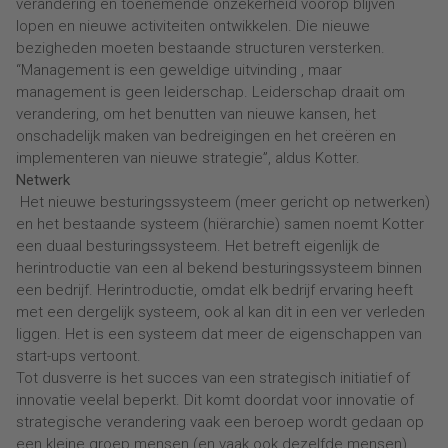
verandering en toenemende onzekerheid voorop blijven
lopen en nieuwe activiteiten ontwikkelen. Die nieuwe
bezigheden moeten bestaande structuren versterken.
“Management is een geweldige uitvinding , maar
management is geen leiderschap. Leiderschap draait om
verandering, om het benutten van nieuwe kansen, het
onschadelijk maken van bedreigingen en het creëren en
implementeren van nieuwe strategie”, aldus Kotter.
Netwerk
Het nieuwe besturingssysteem (meer gericht op netwerken)
en het bestaande systeem (hiërarchie) samen noemt Kotter
een duaal besturingssysteem. Het betreft eigenlijk de
herintroductie van een al bekend besturingssysteem binnen
een bedrijf. Herintroductie, omdat elk bedrijf ervaring heeft
met een dergelijk systeem, ook al kan dit in een ver verleden
liggen. Het is een systeem dat meer de eigenschappen van
start-ups vertoont.
Tot dusverre is het succes van een strategisch initiatief of
innovatie veelal beperkt. Dit komt doordat voor innovatie of
strategische verandering vaak een beroep wordt gedaan op
een kleine groep mensen (en vaak ook dezelfde mensen).