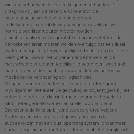
wins om het netwerk levend te krijgen en te houden. Dit
draagt ook bij aan de zevende accelerator, de
instandhouding van het versnellingsproces.
In de laatste plaats zal de verandering uiteindelijk in de
normale bedrijfsstructuren moeten worden
geïnstitutionaliseerd. Als grootste uitdaging ziet Kotter dat
betrokkenen ervan moeten worden overtuigd dat een duaal
systeem mogelijk is, terwijl eigenlijk elk bedrijf een duale fase
heeft gehad, waarin het ondernemende netwerk en de
hiërarchische structuren tegelijkertijd bestonden, waarna de
laatste meestal dominant is geworden. Iets wat in een tijd
met beperkte verandering ook logisch was.
Nu gaan veranderingen te snel. Door een grotere groep
vrijwilligers en niet alleen de gebruikelijke projecttijgers bij het
netwerk te betrekken kan informatie, voorheen beperkt tot
silo’s, beter gedeeld worden en sneller worden benut.
Daardoor is de kans op blijvend succes groter. Volgens
Kotter zijn er in ieder geval al genoeg bedrijven die
succesvol zijn met een ‘dual operating system’, onder meer
dankzij begeleiding door Kotter International. Persoonlijk had