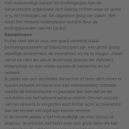
met toekomstige kansen en bedreigingen, kan de
hiërarchische organisatie zich daarop richten waar ze goed
in is, het managen van de dagelijkse gang van zaken. Wel
moet het netwerk ondersteund worden door de
leidinggevenden van het bedrijf.
Basisprincipes
Kotter stelt dat er voor een goed werkend duaal
besturingssysteem vijf basisprincipes zijn: een grote groep
vrijwillige deelnemers, de bereidheid om bij te dragen, zowel
vanuit de ratio als vanuit de emotie (passie als drijfveer),
leiderschap en een relatie tussen de hiërarchie en het
netwerk.
In plaats van een versterkte hiërarchie of twee silo’s moet er
tussen netwerk en hiërarchie een wisselwerking ontstaan,
waarbij de hiërarchische organisatie laat zien dat ze de
resultaten van het netwerk serieus neemt. Om het succes
van het netwerk te vergroten wijst Kotter acht ‘accelerators’
aan die hieraan een bijdrage kunnen leveren.
In de eerste plaats is het noodzakelijk om een ‘sense of
urgency’ te creëren, het liefst over een grote kans die kan