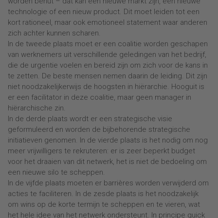
worden benut – dat kan een nieuwe markt zijn, een nieuwe
technologie of een nieuw product. Dit moet leiden tot een
kort rationeel, maar ook emotioneel statement waar anderen
zich achter kunnen scharen.
In de tweede plaats moet er een coalitie worden geschapen
van werknemers uit verschillende geledingen van het bedrijf,
die de urgentie voelen en bereid zijn om zich voor de kans in
te zetten. De beste mensen nemen daarin de leiding. Dit zijn
niet noodzakelijkerwijs de hoogsten in hiërarchie. Hooguit is
er een facilitator in deze coalitie, maar geen manager in
hiërarchische zin.
In de derde plaats wordt er een strategische visie
geformuleerd en worden de bijbehorende strategische
initiatieven genomen. In de vierde plaats is het nodig om nog
meer vrijwilligers te rekruteren: er is zeer beperkt budget
voor het draaien van dit netwerk, het is niet de bedoeling om
een nieuwe silo te scheppen.
In de vijfde plaats moeten er barrières worden verwijderd om
acties te faciliteren. In de zesde plaats is het noodzakelijk
om wins op de korte termijn te scheppen en te vieren, wat
het hele idee van het netwerk ondersteunt. In principe quick