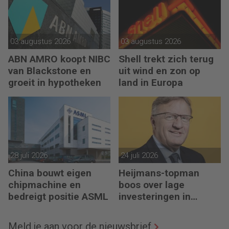
03 augustus 2026
03 augustus 2026
ABN AMRO koopt NIBC
Shell trekt zich terug
van Blackstone en
uit wind en zon op
groeit in hypotheken
land in Europa
28 juli 2026
24 juli 2026
China bouwt eigen
Heijmans-topman
chipmachine en
boos over lage
bedreigt positie ASML
investeringen in
infrastructuur
Meld je aan voor de nieuwsbrief