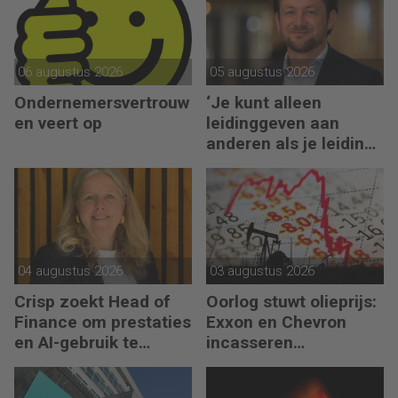
06 augustus 2026
05 augustus 2026
Ondernemersvertrouw
‘Je kunt alleen
en veert op
leidinggeven aan
anderen als je leiding
kunt geven aan jezelf’
04 augustus 2026
03 augustus 2026
Crisp zoekt Head of
Oorlog stuwt olieprijs:
Finance om prestaties
Exxon en Chevron
en AI-gebruik te
incasseren
versnellen
miljardenwinsten