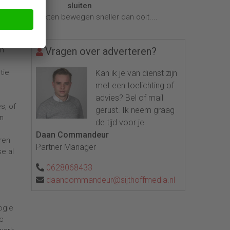
e
sluiten
Markten bewegen sneller dan ooit....
ft
in
Vragen over adverteren?
tie
Kan ik je van dienst zijn
met een toelichting of
advies? Bel of mail
s, of
gerust. Ik neem graag
n
de tijd voor je.
e
Daan Commandeur
ren
Partner Manager
e al
0628068433
daancommandeur@sijthoffmedia.nl
ogie
ic