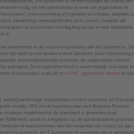
standaardiseren, ERP-systemen te vereenvoudigen en shared ser
senhanden nodig om het administratieve werk van organisaties te
R-processen, orderverwerking of logistieke processen, dagelijks zi
itieve, handmatige werkzaamheden uit te voeren. Ondanks alle
orlooptijden van processen onnodig lang en zijn er vele additionele
e is.
tal werknemers in de outsourcing industry aan het afnemen is. Dit
ties het werk op een andere manier uitvoeren. Door robotisering 
ganisatie toekomstbestendig en kunnen de vrijgemaakte mensen
e-add labor). Deze ingezette trend is onvermijdelijk voor ieder be
tten in processen, zoals dit
door PWC opgestelde rapport
te le
, waarbij handmatige inspanningen rondom business- en IT-proce
s groter worden. RPA zet de businesscase voor Business Process
n de moderne maakindustrie de standaard is geworden (met
r fulfillment), wordt nu toegepast op de administratieve process
tiviteiten te transformeren; van het verwerken van orders tot aan
ngezet om business- en IT activiteiten te vervangen en te verbeter