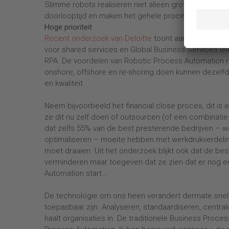
Slimme robots realiseren niet alleen grote besparinge
doorlooptijd en maken het gehele proces inzichtelijk (g
Hoge prioriteit
Recent onderzoek van Deloitte
toont aan dat het ver
voor shared services en Global Business Services leid
RPA. De voordelen van Robotic Process Automation re
onshore, offshore en re-shoring doen kunnen dezelf
en kwaliteit.
Neem bijvoorbeeld het financial close proces, dit is 
ze dit nu zelf doen of outsourcen (of een combinatie
dat zelfs 55% van de best presterende bedrijven – w
optimaliseren – moeite hebben met werkdrukverdelin
moet draaien. Uit het onderzoek blijkt ook dat de b
verminderen maar toegeven dat ze zien dat er nog ee
Automation start…
De technologie om ons heen verandert dermate snel d
toepasbaar zijn. Analyseren, standaardiseren, central
haalt organisaties in. De traditionele Business Proc