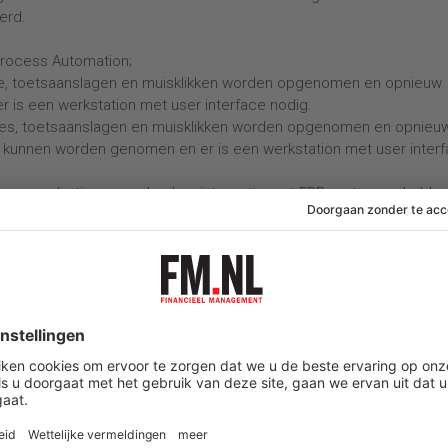
erd.
 Process Automation;
tie, toetsaanslagen en muisklikken worden opgenomen en opnieuw
er is een werkstation met user interface nodig.
aties, toetsaanslagen en muisklikken worden opgenomen en opnieu
en kunnen worden genomen en er is een werkstation met user inter
proces robotiseren, gebruiken integratie met ERP-systemen, hebbe
), hebben automatische exception handling en integreren het werk
 slimme robots gebruiken ingebouwde intelligentie (op basis van
nemen en zij zullen hun supervisor alleen waarschuwen als er mens
fabriek. De robot voert taken uit die door een slim systeem word
 de tweede auto en de robot weet precies wat hij moet doen. Er 
en. De oliedruk is te laag, de afwijking is te groot, de schroeven
ervisor geïnstrueerd om het probleem op te lossen en de robot w
treerd en gecontroleerd.
n maar de tijd van slimme Robotic Process Automation is aangebrok