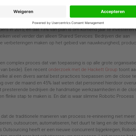
n op menselijke activiteiten, ze verhogen de kwaliteit, verkorten d
overnance, control, visibility).
beteren van de automatisering de op een na hoogste prioriteit hee
ers in 2015, en dat 13% van plan is om komend jaar te investeren 
iken veel verder dan alleen Shared Services. Bedrijven die aan
de verbeteringen maken op het gebied van nauwkeurigheid, produc
een complex proces dat van toepassing is op alle grote organisatie
 van beide). Een recent
onderzoek met de Hackett Group
toont aa
elke al een divers aantal best practices toepassen om de close t
g over de maand en 45% laat weten dat personeel hierdoor overu
est presterende bedrijven de handmatige werkzaamheden in de clos
n flinke stap te maken is. En dat is waar slimme Robotic Process
at de traditionele manieren van process re-enineering niet meer
iseren, outsourcen, automatiseren, het duurt te lang en de technol
ess Outsourcing heeft er een nieuwe concurrent bijgekregen, Robot