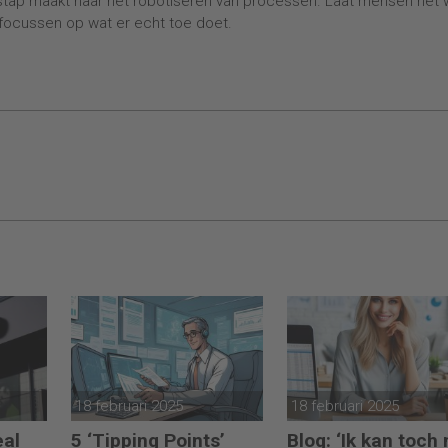
tap maakt naar het robotiseren van processen. Laat mensen het 
focussen op wat er echt toe doet.
18 februari 2025
18 februari 2025
eal
5 ‘Tipping Points’
Blog: ‘Ik kan toch 