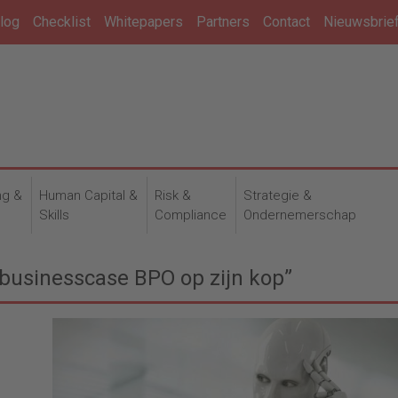
log
Checklist
Whitepapers
Partners
Contact
Nieuwsbrie
ng &
Human Capital &
Risk &
Strategie &
n
Skills
Compliance
Ondernemerschap
 businesscase BPO op zijn kop”