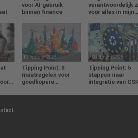
voor AI-gebruik
verantwoordelijk z
aat
binnen finance
voor alles in mijn
waardeketen?’
10 februari 2025
10 februari 2025
Wat
Tipping Point: 3
Tipping Point: 5
maatregelen voor
stappen naar
voor
goedkopere
integratie van CS
ing?
financiering (om te
CSDDD en
verduurzamen)
Taxonomie
ontact