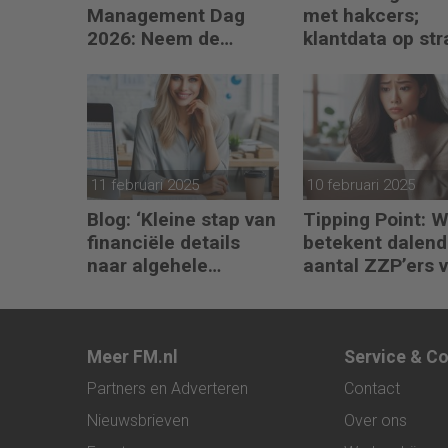
Management Dag
met hakcers;
2026: Neem de
klantdata op str
toekomst in eigen
hand
11 februari 2025
10 februari 2025
Blog: ‘Kleine stap van
Tipping Point: 
financiële details
betekent dalend
naar algehele
aantal ZZP’ers 
duurzaamheid ‘
financiële plann
Meer FM.nl
Service & C
Partners en Adverteren
Contact
Nieuwsbrieven
Over ons