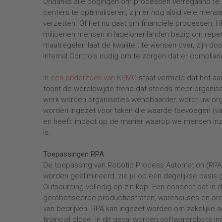
Ondanks alle pogingen om processen verregaand te 
centers te optimaliseren, zijn er nog altijd vele men
verzetten. Of het nu gaat om financiële processen, H
miljoenen mensen in lagelonenlanden bezig om repet
maatregelen laat de kwaliteit te wensen over, zijn do
Internal Controls nodig om te zorgen dat er complianc
In een onderzoek van KPMG
staat vermeld dat het aan
toont de wereldwijde trend dat steeds meer organisa
werk worden organisaties wendbaarder, wordt uw or
worden ingezet voor taken die waarde toevoegen (valu
en heeft impact op de manier waarop we mensen inze
is.
Toepassingen RPA
De toepassing van Robotic Process Automation (RPA)
worden geëlimineerd, zie je op een dagelijkse basi
Outsourcing volledig op z’n kop. Een concept dat i
gerobotiseerde productiestraten, warehouses en orde
van bedrijven. RPA kan ingezet worden om zakelijke ac
financial close. In dit geval worden softwarerobots i