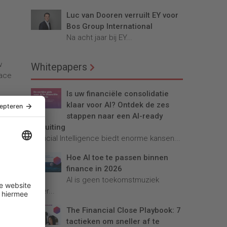
Luc van Dooren verruilt EY voor
Bos Group International
Na acht jaar bij EY...
w
Whitepapers
face
Is uw financiële consolidatie
n
klaar voor AI? Ontdek de zes
 van
stappen naar een AI-ready
afsluiting
elijk
Artificial Intelligence biedt enorme kansen...
en
Hoe AI toe te passen binnen
kan
finance in 2026
AI is geen toekomstmuziek
eer
meer...
The Financial Close Playbook: 7
en.
tactieken om sneller af te