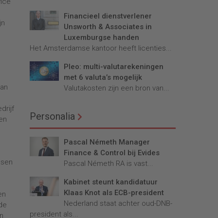
vice
Financieel dienstverlener
jn
Unsworth & Associates in
Luxemburgse handen
Het Amsterdamse kantoor heeft licenties...
Pleo: multi-valutarekeningen
met 6 valuta’s mogelijk
van
Valutakosten zijn een bron van...
drijf
Personalia
zen
Pascal Németh Manager
Finance & Control bij Evides
ssen
Pascal Németh RA is vast...
Kabinet steunt kandidatuur
Klaas Knot als ECB-president
en
Nederland staat achter oud-DNB-
 de
president als...
en