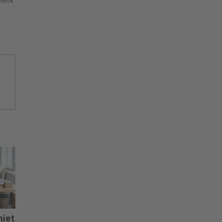
werk
niet