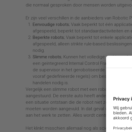
die normaal gesproken door mensen worden uitgevo
Er zijn veel verschillen in de aanbieders van Robotic
Eenvoudige robots
; Vaak beperkt tot één applica
afgespeeld, beperkt tot standaardactiviteiten en 
Beperkte robots
; Vaak beperkt tot enkele applic
afgespeeld, alleen strikte rule-based beslissing
nodig.
Slimme robots
; Kunnen het volledige end-to-end 
een geïntegreerd Internal Control Framework (ICF
de supervisor in het gerobotiseerde proces. Deze
vooraf gedefinieerde regels) om beslissingen te 
handelen nodig is.
Vergelijk een slimme robot met een robot in een auto
aangestuurd. De eerste auto heeft andere opties dan
een situatie ontstaan die de robot niet zelf kan oploss
moeten worden aangevuld. In dat geval wordt de sup
aan het werk te zetten. Alles wordt centraal geregis
Het klinkt misschien allemaal nog als science fictio