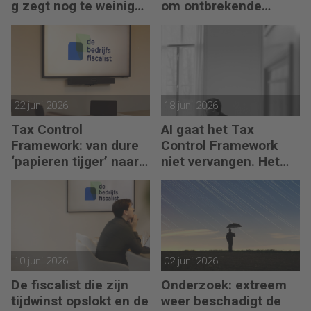
g zegt nog te weinig
om ontbrekende
over waarde en risico’s
transactie in
jaarrekening
22 juni 2026
18 juni 2026
Tax Control
AI gaat het Tax
Framework: van dure
Control Framework
‘papieren tijger’ naar
niet vervangen. Het
digitaal stuurmiddel
maakt de fiscalist die
kan doorvragen alleen
maar belangrijker
10 juni 2026
02 juni 2026
De fiscalist die zijn
Onderzoek: extreem
tijdwinst opslokt en de
weer beschadigt de