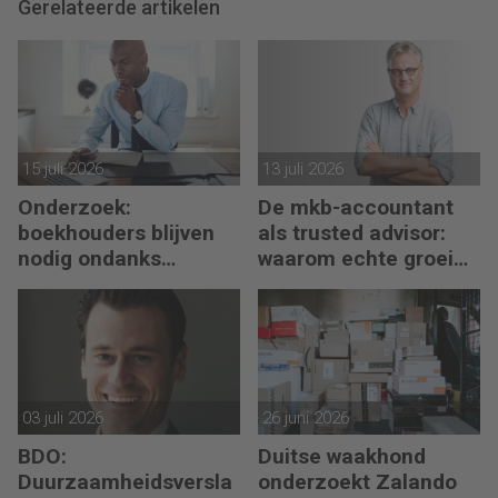
Gerelateerde artikelen
15 juli 2026
13 juli 2026
Onderzoek:
De mkb-accountant
boekhouders blijven
als trusted advisor:
nodig ondanks
waarom echte groei
boekhoudsoftware
begint met reflectie
03 juli 2026
26 juni 2026
BDO:
Duitse waakhond
Duurzaamheidsversla
onderzoekt Zalando