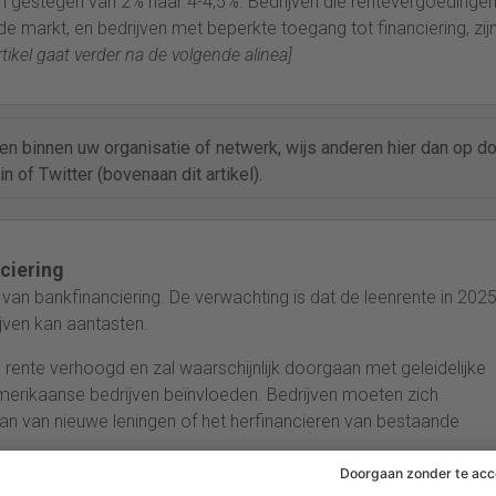
n gestegen van 2% naar 4-4,5%. Bedrijven die rentevergoedinge
e markt, en bedrijven met beperkte toegang tot financiering, zij
tikel gaat verder na de volgende alinea]
ren binnen uw organisatie of netwerk, wijs anderen hier dan op d
n of Twitter (bovenaan dit artikel).
ciering
k van bankfinanciering. De verwachting is dat de leenrente in 202
ijven kan aantasten.
 rente verhoogd en zal waarschijnlijk doorgaan met geleidelijke
merikaanse bedrijven beïnvloeden. Bedrijven moeten zich
an van nieuwe leningen of het herfinancieren van bestaande
B) heeft ook de rente verhoogd. De depositorente is gestegen 