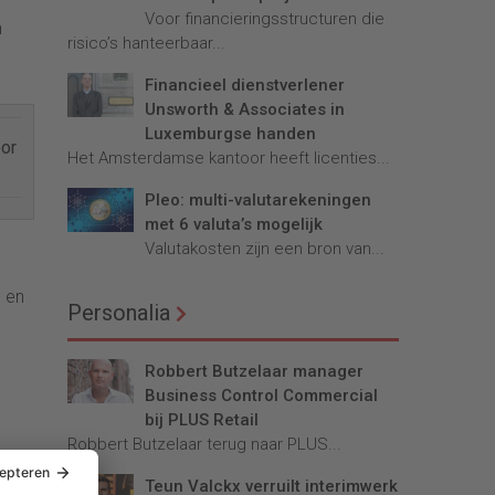
n
Voor financieringsstructuren die
n
risico’s hanteerbaar...
Financieel dienstverlener
Unsworth & Associates in
Luxemburgse handen
oor
Het Amsterdamse kantoor heeft licenties...
Pleo: multi-valutarekeningen
met 6 valuta’s mogelijk
Valutakosten zijn een bron van...
5 en
Personalia
Robbert Butzelaar manager
Business Control Commercial
bij PLUS Retail
Robbert Butzelaar terug naar PLUS...
van
Teun Valckx verruilt interimwerk