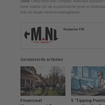
China
: China heeft een complex financieel systeem 
rente stabiel om de economische groei te onderste
met de lokale renteomstandigheden.
Redactie FM
Gerelateerde artikelen
16 april 2026
18 februari 2025
Financieel
5 ‘Tipping Point