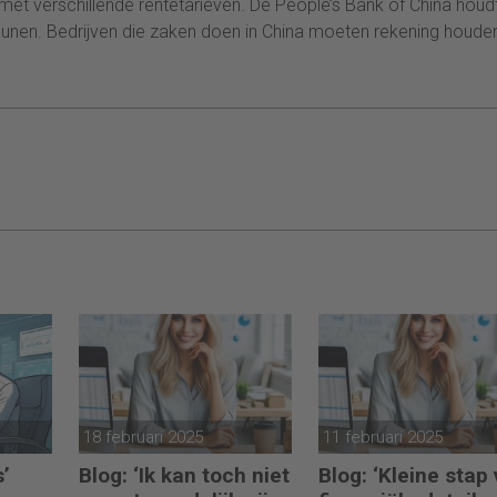
met verschillende rentetarieven. De People’s Bank of China houd
unen. Bedrijven die zaken doen in China moeten rekening houde
18 februari 2025
11 februari 2025
s’
Blog: ‘Ik kan toch niet
Blog: ‘Kleine stap