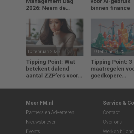
Management Dag
voor AI-gebruik
2026: Neem de
binnen finance
toekomst in eigen
hand
10 februari 2025
10 februari 2025
Tipping Point: Wat
Tipping Point: 3
betekent dalend
maatregelen vo
aantal ZZP’ers voor
goedkopere
financiële planning?
financiering (om
verduurzamen)
Meer FM.nl
Service & C
Partners en Adverteren
Contact
Nieuwsbrieven
Over ons
Events
Werken bij ons