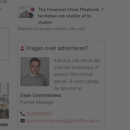
t de
n
The Financial Close Playbook: 7
tactieken om sneller af te
sluiten
Markten bewegen sneller dan ooit....
Vragen over adverteren?
Kan ik je van dienst zijn
met een toelichting of
advies? Bel of mail
gerust. Ik neem graag
de tijd voor je.
Daan Commandeur
Partner Manager
0628068433
daancommandeur@sijthoffmedia.nl
 van