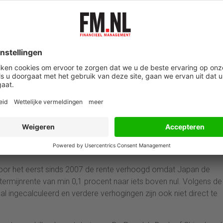
t uit gegevens van de
Rabobank.
Dit kan invloed hebben op
ntes. Bedrijven moeten rekening houden met deze veranderingen
nlangs voor het eerst in vijftien jaar de rente verhoogd, om de
renteverhogingen in drie decennia, blijft de inflatie in het Vereni
e nu veertien keer op rij opgeschroefd, tot een niveau van 5,25%.
. Hoewel de Britse inflatie in de afgelopen maanden wat is afgeno
 de inflatie terug te dringen tot de doelstelling van 2 procent en 
n.
het eerst sinds juni 2022 de rente verlaagd. Daarmee is de inste
en die dit doet. De Swiss National Bank (SNB) meldt dat de strijd
ente is met een kwart procentpunt teruggeschroefd tot 1,5 proce
voor het eerst sinds 2007 de rente verhoogd omdat Japan de
etermijnrente van min 0,1 procent naar iets boven nul. Volgens de
l ingecalculeerd en verdere verhogingen zijn ook niet direct te