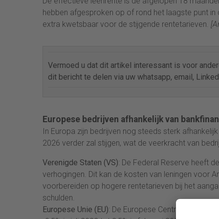
De effectieve leenrente is de afgelopen 18 maande
hebben afgesproken op of rond het laagste punt in d
extra kwetsbaar voor de stijgende rentetarieven.
[Ar
Vermoed u dat dit artikel interessant is voor ande
dit bericht te delen via uw whatsapp, email, Linkedi
Europese bedrijven afhankelijk van bankfinan
In Europa zijn bedrijven nog steeds sterk afhankelij
2026 verder zal stijgen, wat de veerkracht van bedr
Verenigde Staten (VS)
: De Federal Reserve heeft de
verhogingen. Dit kan de kosten van leningen voor A
voorbereiden op hogere rentetarieven bij het aanga
schulden.
Europese Unie (EU)
: De Europese Centrale Bank (EC