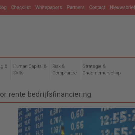
log
Checklist
Whitepapers
Partners
Contact
Nieuwsbrie
ng &
Human Capital &
Risk &
Strategie &
n
Skills
Compliance
Ondernemerschap
r rente bedrijfsfinanciering