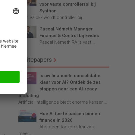
voor vaste controllerrol bij
 bij
Synthon
Teun Valckx wordt controller bij...
Pascal Németh Manager
gd
Finance & Control bij Evides
 Dit
Pascal Németh RA is vast...
men,
laat
Whitepapers
Is uw financiële consolidatie
lling
klaar voor AI? Ontdek de zes
stappen naar een AI-ready
nt.
afsluiting
Artificial Intelligence biedt enorme kansen...
Hoe AI toe te passen binnen
finance in 2026
AI is geen toekomstmuziek
meer...