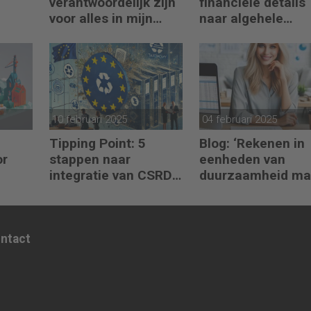
verantwoordelijk zijn
financiële details
voor alles in mijn
naar algehele
waardeketen?’
duurzaamheid ‘
10 februari 2025
04 februari 2025
Tipping Point: 5
Blog: ‘Rekenen in
or
stappen naar
eenheden van
integratie van CSRD,
duurzaamheid ma
 te
CSDDD en
het verschil’
Taxonomie
ontact