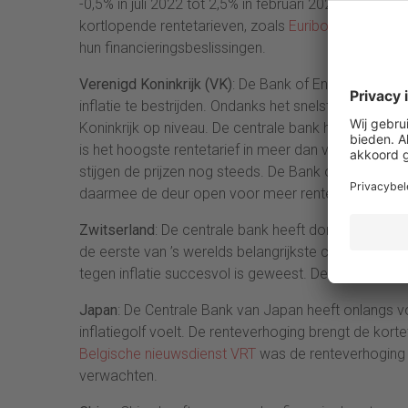
-0,5% in juli 2022 tot 2,5% in februari 2023, zo blijk
kortlopende rentetarieven, zoals
Euribor
en spaarre
hun financieringsbeslissingen.
Verenigd Koninkrijk (VK)
: De Bank of England heeft o
inflatie te bestrijden. Ondanks het snelste tempo van 
Koninkrijk op niveau. De centrale bank heeft de rent
is het hoogste rentetarief in meer dan vijftien jaar
stijgen de prijzen nog steeds. De Bank of England wil
daarmee de deur open voor meer renteverhoginge
Zwitserland
: De centrale bank heeft donderdag voor 
de eerste van ’s werelds belangrijkste centrale bank
tegen inflatie succesvol is geweest. De Zwitserse r
Japan
: De Centrale Bank van Japan heeft onlangs 
inflatiegolf voelt. De renteverhoging brengt de kort
Belgische nieuwsdienst VRT
was de renteverhoging a
verwachten.