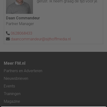
gerust. Ik neem graag de tijd voor je.
Daan Commandeur
Partner Manager
0628068433
daancommandeur@sijthoffmedia.nl
Meer FM.nl
Partners en Adverteren
Nieuwsbrieven
Events
Trainingen
Magazine