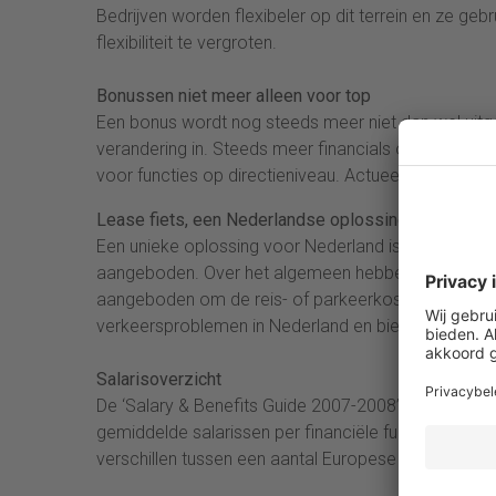
Bedrijven worden flexibeler op dit terrein en ze g
flexibiliteit te vergroten.
Bonussen niet meer alleen voor top
Een bonus wordt nog steeds meer niet dan wel uitg
verandering in. Steeds meer financials op alle n
voor functies op directieniveau. Actueel blijft het pr
Lease fiets, een Nederlandse oplossing
Een unieke oplossing voor Nederland is een lease fi
aangeboden. Over het algemeen hebben alleen werkn
aangeboden om de reis- of parkeerkosten te vergo
verkeersproblemen in Nederland en bieden een bedrij
Salarisoverzicht
De ‘Salary & Benefits Guide 2007-2008’ geeft naast
gemiddelde salarissen per financiële functie in Nede
verschillen tussen een aantal Europese landen.