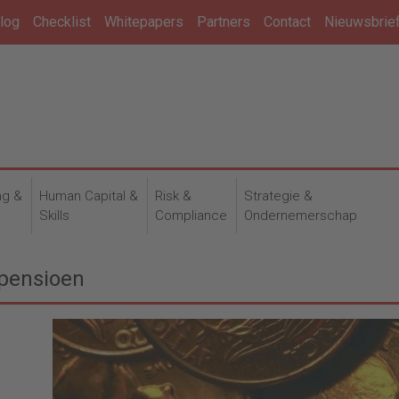
log
Checklist
Whitepapers
Partners
Contact
Nieuwsbrie
ng &
Human Capital &
Risk &
Strategie &
n
Skills
Compliance
Ondernemerschap
 pensioen