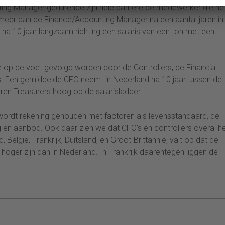
nting Manager gedurende zijn hele carrière de medewerker die he
 meer dan de Finance/Accounting Manager na een aantal jaren in
na 10 jaar langzaam richting een salaris van een ton met een
ie op de voet gevolgd worden door de Controllers, de Financial
. Een gemiddelde CFO neemt in Nederland na 10 jaar tussen de
ren Treasurers hoog op de salarisladder.
n wordt rekening gehouden met factoren als levensstandaard, de
g en aanbod. Ook daar zien we dat CFO’s en controllers overal h
 België, Frankrijk, Duitsland, en Groot-Brittannië, valt op dat de
hoger zijn dan in Nederland. In Frankrijk daarentegen liggen de