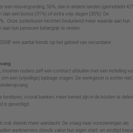
r een reisvergoeding, 56%, dan in andere landen (gemiddeld 42
n dan een bonus (31%) of extra vrije dagen (30%). De
26%. Onze zuiderburen hechten beduidend meer waarde aan hun
 aan hun pensioen belangrijk te vinden.
-2008’ een aantal trends op het gebied van secundaire
pvang
 moeten ouders zelf een contract afsluiten met een instelling v
 een (vrijwillige) bijdrage vragen. De werkgever is echter niet
 kinderopvang.
se bedrijven, vooral banken, meer bereid zijn in de kosten te dele
d is gevestigd.
ijgt ook steeds meer aandacht. De vraag naar voorzieningen als
willen werknemers steeds vaker hun eigen start- en eindtijd bepa