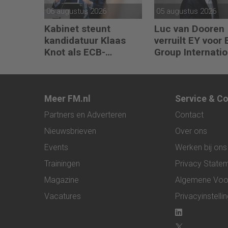
06 augustus 2026
05 augustus 2026
Kabinet steunt
Luc van Dooren
kandidatuur Klaas
verruilt EY voor
Knot als ECB-
Group Internatio
president
Meer FM.nl
Service & C
Partners en Adverteren
Contact
Nieuwsbrieven
Over ons
Events
Werken bij ons
Trainingen
Privacy State
Magazine
Algemene Voo
Vacatures
Privacyinstelli