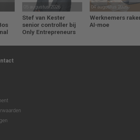
05 augustus 2026
04 augustus 2026
Stef van Kester
Werknemers rake
 Bos
senior controller bij
AI-moe
nal
Only Entrepreneurs
ontact
ment
rwaarden
ngen