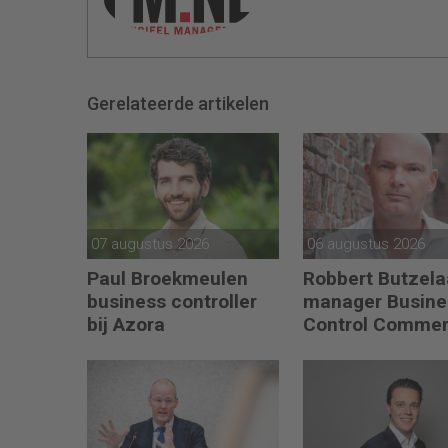
Gerelateerde artikelen
07 augustus 2026
06 augustus 2026
Paul Broekmeulen
Robbert Butzela
business controller
manager Busine
bij Azora
Control Commer
bij PLUS Retail