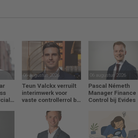
06 augustus 2026
06 augustus 2026
ar
Teun Valckx verruilt
Pascal Németh
ss
interimwerk voor
Manager Finance
cial
vaste controllerrol bij
Control bij Evides
Synthon