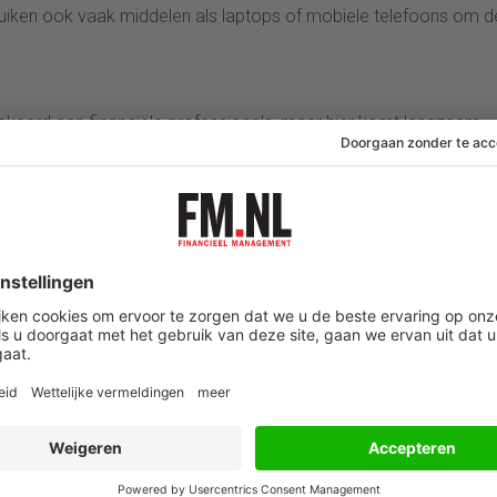
ebruiken ook vaak middelen als laptops of mobiele telefoons om d
ekeerd aan financiële professionals, maar hier komt langzaam
iveaus ontvangen een bonus waar het voorheen voorbehouden was
estatiegericht belonen.
ets, een bedrijfsfiets die als secundaire arbeidsvoorwaarde wor
emers in hogere posities een lease auto. Als alternatief wordt
eden. Sommige bedrijven willen wat doen aan de extreme
fsfiets, een lease fiets, aan.
 een overzicht van de trends ook een gedetailleerd overzicht va
rland en voor de internationale functies is er een overzicht van 