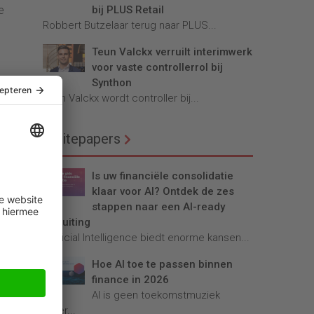
e
bij PLUS Retail
Robbert Butzelaar terug naar PLUS...
Teun Valckx verruilt interimwerk
voor vaste controllerrol bij
Synthon
Teun Valckx wordt controller bij...
Whitepapers
dt
Is uw financiële consolidatie
klaar voor AI? Ontdek de zes
stappen naar een AI-ready
afsluiting
Artificial Intelligence biedt enorme kansen...
n de
Hoe AI toe te passen binnen
de
finance in 2026
AI is geen toekomstmuziek
meer...