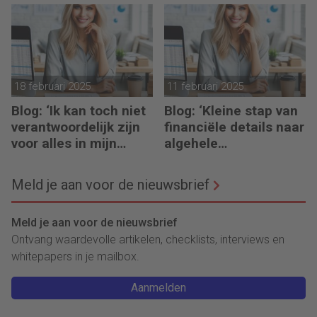
leiden tot hoge
eindscore
18 februari 2025
11 februari 2025
Blog: ‘Ik kan toch niet
Blog: ‘Kleine stap van
verantwoordelijk zijn
financiële details naar
voor alles in mijn
algehele
waardeketen?’
duurzaamheid ‘
Meld je aan voor de nieuwsbrief
Meld je aan voor de nieuwsbrief
Ontvang waardevolle artikelen, checklists, interviews en
whitepapers in je mailbox.
Aanmelden