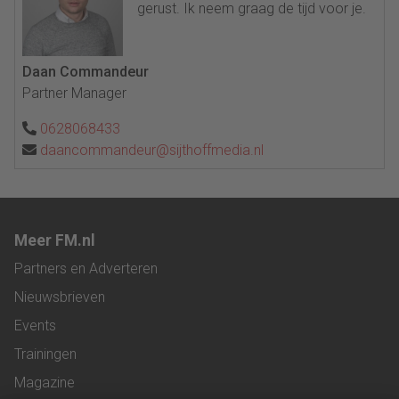
gerust. Ik neem graag de tijd voor je.
Daan Commandeur
Partner Manager
0628068433
daancommandeur@sijthoffmedia.nl
Meer FM.nl
Partners en Adverteren
Nieuwsbrieven
Events
Trainingen
Magazine