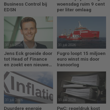
Business Control bij
woensdag ruim 9 cent
EDSN
per liter omlaag
31 juli 2026
31 juli 2026
Jens Eck groeide door
Fugro loopt 15 miljoen
tot Head of Finance
euro winst mis door
en zoekt een nieuwe
Iranoorlog
uitdaging
31 juli 2026
31 juli 2026
Duurdere energie
PwC: regeldruk kost