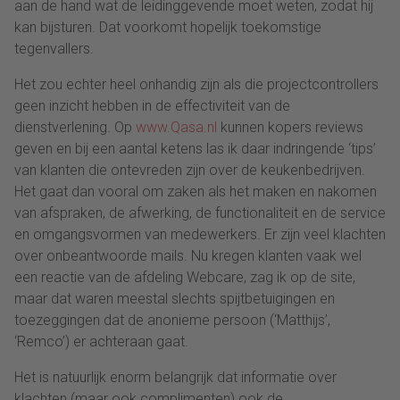
aan de hand wat de leidinggevende moet weten, zodat hij
kan bijsturen. Dat voorkomt hopelijk toekomstige
tegenvallers.
Het zou echter heel onhandig zijn als die projectcontrollers
geen inzicht hebben in de effectiviteit van de
dienstverlening. Op
www.Qasa.nl
kunnen kopers reviews
geven en bij een aantal ketens las ik daar indringende ‘tips’
van klanten die ontevreden zijn over de keukenbedrijven.
Het gaat dan vooral om zaken als het maken en nakomen
van afspraken, de afwerking, de functionaliteit en de service
en omgangsvormen van medewerkers. Er zijn veel klachten
over onbeantwoorde mails. Nu kregen klanten vaak wel
een reactie van de afdeling Webcare, zag ik op de site,
maar dat waren meestal slechts spijtbetuigingen en
toezeggingen dat de anonieme persoon (‘Matthijs’,
‘Remco’) er achteraan gaat.
Het is natuurlijk enorm belangrijk dat informatie over
klachten (maar ook complimenten) ook de