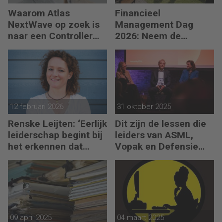
Waarom Atlas
Financieel
NextWave op zoek is
Management Dag
naar een Controller
2026: Neem de
Group Finance
toekomst in eigen
hand
12 februari 2026
31 oktober 2025
Renske Leijten: ‘Eerlijk
Dit zijn de lessen die
leiderschap begint bij
leiders van ASML,
het erkennen dat
Vopak en Defensie
fouten maken erbij
toepassen in
hoort’
turbulente tijden
09 april 2025
04 maart 2025