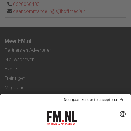
0628068433
daancommandeur@sijthoffmedia.nl
Meer FM.nl
Partners en Adverteren
Nieuwsbrieven
Events
Trainingen
Magazine
Vacatures
Service & Contact
Contact
Over ons