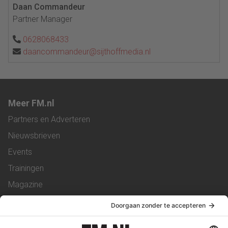
Daan Commandeur
Partner Manager
0628068433
daancommandeur@sijthoffmedia.nl
Meer FM.nl
Partners en Adverteren
Nieuwsbrieven
Events
Trainingen
Magazine
Vacatures
Service & Contact