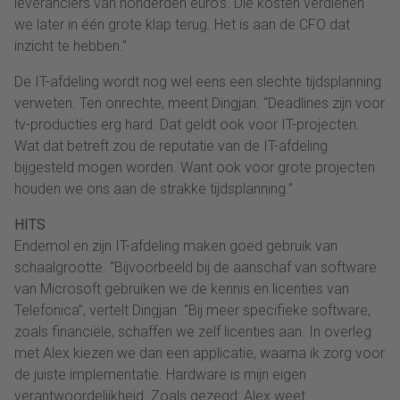
leveranciers van honderden euro’s. Die kosten verdienen
we later in één grote klap terug. Het is aan de CFO dat
inzicht te hebben.”
De IT-afdeling wordt nog wel eens een slechte tijdsplanning
verweten. Ten onrechte, meent Dingjan. “Deadlines zijn voor
tv-producties erg hard. Dat geldt ook voor IT-projecten.
Wat dat betreft zou de reputatie van de IT-afdeling
bijgesteld mogen worden. Want ook voor grote projecten
houden we ons aan de strakke tijdsplanning.”
HITS
Endemol en zijn IT-afdeling maken goed gebruik van
schaalgrootte. “Bijvoorbeeld bij de aanschaf van software
van Microsoft gebruiken we de kennis en licenties van
Telefonica”, vertelt Dingjan. “Bij meer specifieke software,
zoals financiële, schaffen we zelf licenties aan. In overleg
met Alex kiezen we dan een applicatie, waarna ik zorg voor
de juiste implementatie. Hardware is mijn eigen
verantwoordelijkheid. Zoals gezegd: Alex weet