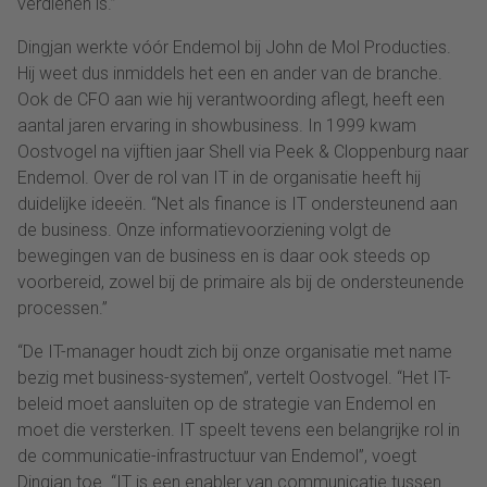
verdienen is.”
Dingjan werkte vóór Endemol bij John de Mol Producties.
Hij weet dus inmiddels het een en ander van de branche.
Ook de CFO aan wie hij verantwoording aflegt, heeft een
aantal jaren ervaring in showbusiness. In 1999 kwam
Oostvogel na vijftien jaar Shell via Peek & Cloppenburg naar
Endemol. Over de rol van IT in de organisatie heeft hij
duidelijke ideeën. “Net als finance is IT ondersteunend aan
de business. Onze informatievoorziening volgt de
bewegingen van de business en is daar ook steeds op
voorbereid, zowel bij de primaire als bij de ondersteunende
processen.”
“De IT-manager houdt zich bij onze organisatie met name
bezig met business-systemen”, vertelt Oostvogel. “Het IT-
beleid moet aansluiten op de strategie van Endemol en
moet die versterken. IT speelt tevens een belangrijke rol in
de communicatie-infrastructuur van Endemol”, voegt
Dingjan toe. “IT is een enabler van communicatie tussen