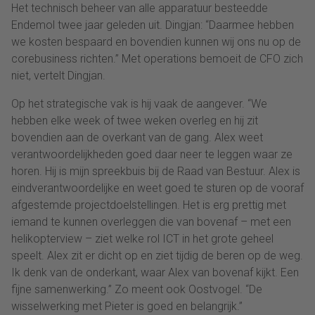
Het technisch beheer van alle apparatuur besteedde
Endemol twee jaar geleden uit. Dingjan: “Daarmee hebben
we kosten bespaard en bovendien kunnen wij ons nu op de
corebusiness richten.” Met operations bemoeit de CFO zich
niet, vertelt Dingjan.
Op het strategische vak is hij vaak de aangever. “We
hebben elke week of twee weken overleg en hij zit
bovendien aan de overkant van de gang. Alex weet
verantwoordelijkheden goed daar neer te leggen waar ze
horen. Hij is mijn spreekbuis bij de Raad van Bestuur. Alex is
eindverantwoordelijke en weet goed te sturen op de vooraf
afgestemde projectdoelstellingen. Het is erg prettig met
iemand te kunnen overleggen die van bovenaf – met een
helikopterview – ziet welke rol ICT in het grote geheel
speelt. Alex zit er dicht op en ziet tijdig de beren op de weg.
Ik denk van de onderkant, waar Alex van bovenaf kijkt. Een
fijne samenwerking.” Zo meent ook Oostvogel. “De
wisselwerking met Pieter is goed en belangrijk.”