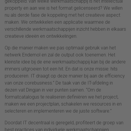
gekoppeld: van welke werkmaatschappij is het intellectual
property en aan wie is het format gelicenseerd? We willen
nu als derde fase de koppeling met het creatieve aspect
maken. We ontwikkelen een applicatie waarmee de
verschillende werkmaatschappijen inzicht hebben in elkaars
creatieve ideeën en ontwikkelingen.
Op die manier maken we pas optimaal gebruik van het
netwerk Endemol en zal de output ook toenemen. Het
kleinste idee bij de ene werkmaatschappij kan bij de andere
immers uitgroeien tot een hit. En dat is onze missie: hits
produceren. IT draagt op deze manier bij aan de efficiency
van onze corebusiness.” De taak van de IT-afdeling in
dezen vat Dingjan in vier punten samen. “Om de
formatcatalogus te realiseren definiëren we het project,
maken we een projectplan, schakelen we resources in en
selecteren en implementeren we de juiste software.”
Doordat IT decentraal is geregeld, profiteert de groep van
best practices van individuele werkmaatschappijen.