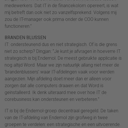
medewerkers. Dat IT in de financekolom opereert, is wat
mij betreft dan ook niet zo vanzelfsprekend. Volgens mij
zou de IT-manager ook prima onder de COO kunnen
functioneren.”
BRANDEN BLUSSEN
IT: ondersteunend dus en niet strategisch. Of is die grens
niet zo scherp? Dingjan: “Je kunt je afvragen in hoeverre IT
strategisch is bij Endemol. De meest gebruikte applicatie is
nog altijd Word. Maar we zijn natuurlijk allang niet meer de
‘brandenblussers’ waar IT-afdelingen vaak voor werden
aangezien. Mijn afdeling doet meer dan er alleen voor
zorgen dat alle computers draaien en dat Word is
geïnstalleerd. Ik denk uiteraard mee over hoe IT de
corebusiness kan ondersteunen en verbeteren.”
IT is bij de Endemol-groep decentraal geregeld. De taken
van de IT-afdeling van Endemol zijn grofweg in twee
groepen te verdelen: een strategische en een uitvoerende.