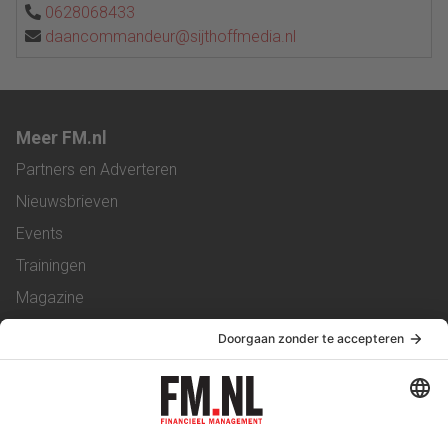
0628068433
daancommandeur@sijthoffmedia.nl
Meer FM.nl
Partners en Adverteren
Nieuwsbrieven
Events
Trainingen
Magazine
Vacatures
Service & Contact
Contact
Over ons