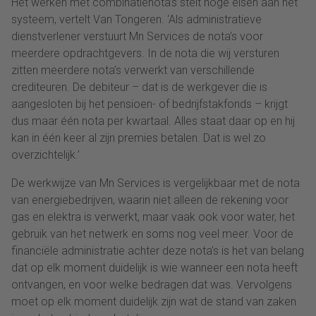
Het werken met combinatienota’s stelt hoge eisen aan het
systeem, vertelt Van Tongeren. ‘Als administratieve
dienstverlener verstuurt Mn Services de nota’s voor
meerdere opdrachtgevers. In de nota die wij versturen
zitten meerdere nota’s verwerkt van verschillende
crediteuren. De debiteur – dat is de werkgever die is
aangesloten bij het pensioen- of bedrijfstakfonds – krijgt
dus maar één nota per kwartaal. Alles staat daar op en hij
kan in één keer al zijn premies betalen. Dat is wel zo
overzichtelijk.’
De werkwijze van Mn Services is vergelijkbaar met de nota
van energiebedrijven, waarin niet alleen de rekening voor
gas en elektra is verwerkt, maar vaak ook voor water, het
gebruik van het netwerk en soms nog veel meer. Voor de
financiële administratie achter deze nota’s is het van belang
dat op elk moment duidelijk is wie wanneer een nota heeft
ontvangen, en voor welke bedragen dat was. Vervolgens
moet op elk moment duidelijk zijn wat de stand van zaken