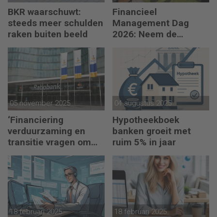
BKR waarschuwt:
Financieel
steeds meer schulden
Management Dag
raken buiten beeld
2026: Neem de
toekomst in eigen
hand
05 november 2025
04 augustus 2025
‘Financiering
Hypotheekboek
verduurzaming en
banken groeit met
transitie vragen om
ruim 5% in jaar
minder regels’
18 februari 2025
18 februari 2025