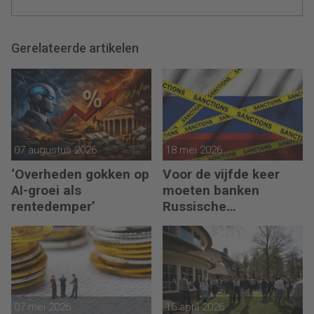
Gerelateerde artikelen
07 augustus 2026
18 mei 2026
‘Overheden gokken op
Voor de vijfde keer
AI-groei als
moeten banken
rentedemper’
Russische
bankgegoeden
melden
07 mei 2026
16 april 2026