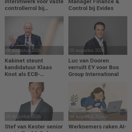
interimwerk voor vaste
Manager Finance &
controllerrol bij
Control bij Evides
Synthon
06 augustus 2026
05 augustus 2026
Kabinet steunt
Luc van Dooren
kandidatuur Klaas
verruilt EY voor Bos
Knot als ECB-
Group International
president
05 augustus 2026
04 augustus 2026
Stef van Kester senior
Werknemers raken AI-