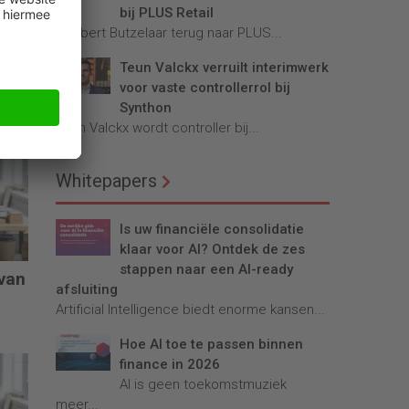
bij PLUS Retail
Robbert Butzelaar terug naar PLUS...
Teun Valckx verruilt interimwerk
voor vaste controllerrol bij
Synthon
Teun Valckx wordt controller bij...
Whitepapers
Is uw financiële consolidatie
klaar voor AI? Ontdek de zes
stappen naar een AI-ready
 van
afsluiting
Artificial Intelligence biedt enorme kansen...
Hoe AI toe te passen binnen
finance in 2026
AI is geen toekomstmuziek
meer...