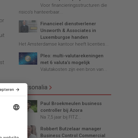
Voor financieringsstructuren die
risico’s hanteerbaar...
or
Financieel dienstverlener
Unsworth & Associates in
it
Luxemburgse handen
Het Amsterdamse kantoor heeft licenties...
Pleo: multi-valutarekeningen
st
met 6 valuta’s mogelijk
Valutakosten zijn een bron van...
Personalia
 van
ef in
Paul Broekmeulen business
controller bij Azora
Na 7,5 jaar bij FITZ...
Robbert Butzelaar manager
Business Control Commercial