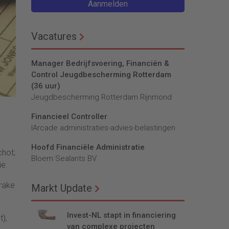
Aanmelden
Vacatures
Manager Bedrijfsvoering, Financiën &
Control Jeugdbescherming Rotterdam
(36 uur)
Jeugdbescherming Rotterdam Rijnmond
Financieel Controller
lArcade administraties-advies-belastingen
Hoofd Financiële Administratie
chot;
Bloem Sealants BV
ie.
rake
Markt Update
Invest-NL stapt in financiering
),
van complexe projecten