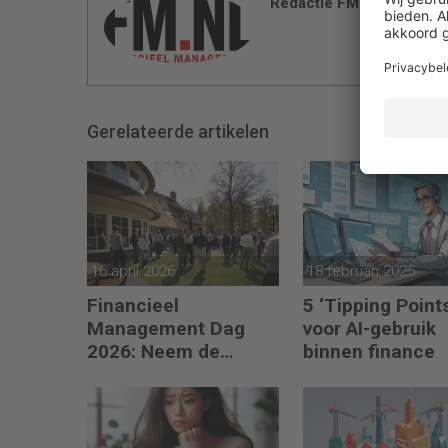
Redactie FM
Gerelateerde artikelen
16 april 2026
18 februari 2025
Financieel
5 ‘Tipping Point
Management Dag
voor AI-gebruik
2026: Neem de
binnen finance
toekomst in eigen
hand