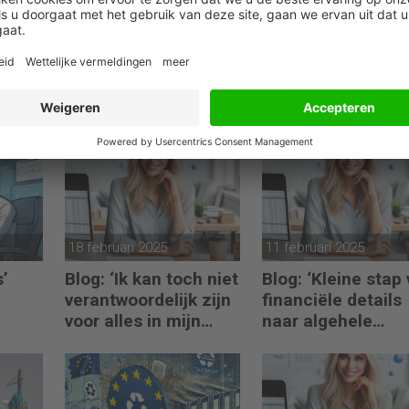
18 februari 2025
11 februari 2025
s’
Blog: ‘Ik kan toch niet
Blog: ‘Kleine stap
verantwoordelijk zijn
financiële details
voor alles in mijn
naar algehele
waardeketen?’
duurzaamheid ‘