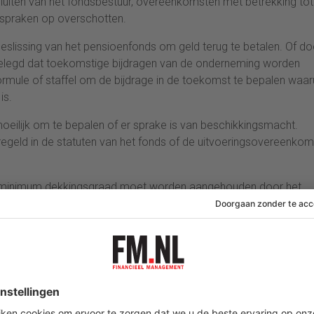
luiten van het fondsbestuur, overeenkomsten met betrekking tot
nspraken op overschotten.
eslissing van het pensioenfonds om geld terug te betalen. Of do
elegd dat toekomstige bijdragen van de onderneming worden
ormule of staffel om de bijdrage in de toekomst te bepalen waaru
is.
eilijk om te bepalen of er sprake is van beschikkingsmacht.
regeld in de statuten van het fonds of de uitvoeringsovereenkom
 minimum dekkingsgraad moet worden aangehouden door het
dat onder deze minimum dekkingsgraad ligt zal geen sprake zijn
hot zal er derhalve geen sprake zijn om dit op te nemen als acti
lag ism KPMG