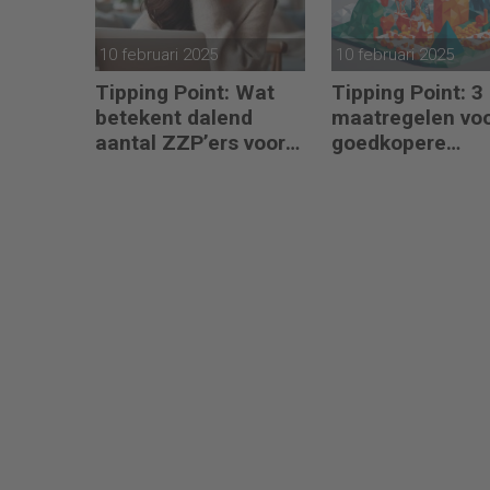
10 februari 2025
10 februari 2025
Tipping Point: Wat
Tipping Point: 3
betekent dalend
maatregelen vo
aantal ZZP’ers voor
goedkopere
financiële planning?
financiering (om
verduurzamen)