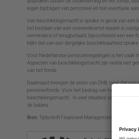
afspraken tussen de onderneming en het fonds, bes
eigen bijdragen van personeel en hun eventuele aa
Van beschikkingsmacht is sprake in geval van een b
het bestaan van een overeenkomst waarin is vastg
verminderd of terugbetaald, bijvoorbeeld een een f
blijkt dat van een dergelijke beschikbaarheid sprake 
Voor Nederlandse pensioenregelingen is het vaak mo
Aspecten van beschikkingsmacht zijn veelal niet ge
van het fonds.
Daarnaast brengen de eisen van DNB mee dat een
pensioenfonds. Voor het bedrag van het overschot 
beschikkingsmacht. In veel situaties van een oversc
de balans.
Bron:
Tijdschrift Financieel Management: Jaarvers