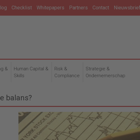
log
Checklist
Whitepapers
Partners
Contact
Nieuwsbrie
ng &
Human Capital &
Risk &
Strategie &
n
Skills
Compliance
Ondernemerschap
e balans?