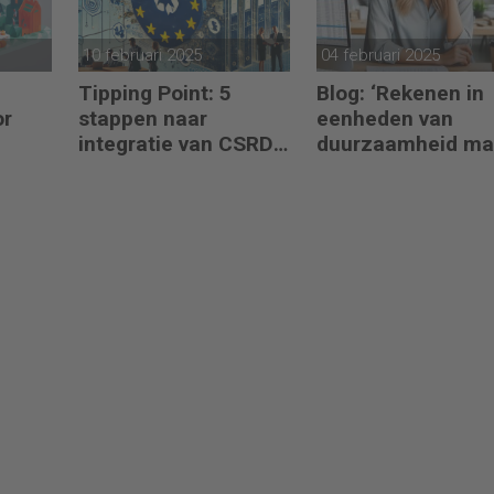
10 februari 2025
04 februari 2025
Tipping Point: 5
Blog: ‘Rekenen in
or
stappen naar
eenheden van
integratie van CSRD,
duurzaamheid ma
 te
CSDDD en
het verschil’
Taxonomie