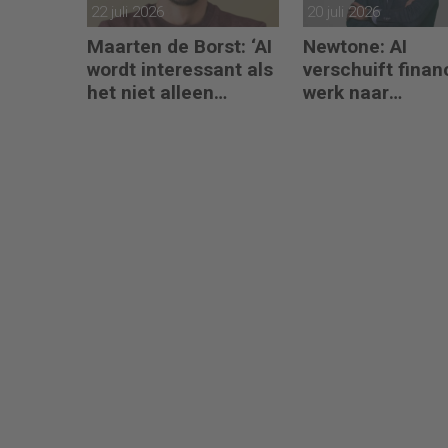
22 juli 2026
20 juli 2026
Maarten de Borst: ‘AI
Newtone: AI
wordt interessant als
verschuift finan
het niet alleen
werk naar
meedenkt, maar ook
interpretatie en
bouwt’
advies