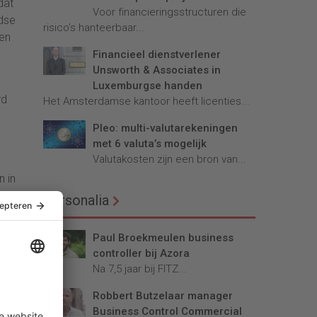
dat
Voor financieringsstructuren die
ndse
risico’s hanteerbaar...
den
Financieel dienstverlener
Unsworth & Associates in
Luxemburgse handen
rd
Het Amsterdamse kantoor heeft licenties...
Pleo: multi-valutarekeningen
met 6 valuta’s mogelijk
Valutakosten zijn een bron van...
n in
Personalia
Paul Broekmeulen business
controller bij Azora
Na 7,5 jaar bij FITZ...
Robbert Butzelaar manager
Business Control Commercial