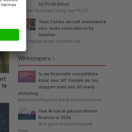
bij PLUS Retail
Robbert Butzelaar terug naar PLUS...
Teun Valckx verruilt interimwerk
voor vaste controllerrol bij
Synthon
Teun Valckx wordt controller bij...
Whitepapers
Is uw financiële consolidatie
ert
klaar voor AI? Ontdek de zes
 te
stappen naar een AI-ready
afsluiting
Artificial Intelligence biedt enorme kansen...
Hoe AI toe te passen binnen
finance in 2026
AI is geen toekomstmuziek
meer...