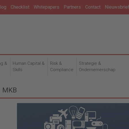
log
Checklist
Whitepapers
Partners
Contact
Nieuwsbrie
ng &
Human Capital &
Risk &
Strategie &
n
Skills
Compliance
Ondernemerschap
ng MKB