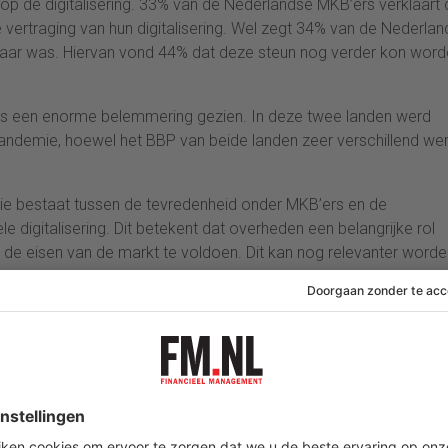
p de digitalisering. 33% van de Nederlandse MKB’ers verklaart 
 vertraging van hun digitalisering. Wel zegt 34% van de Nederla
aar was. Hiervan vond 44% dat deze steun nog verder kon wor
 als een enorme belemmering gezien. In deze twee landen werd
pandemie, hoewel het BBP van beide landen zeer verschillend we
latie bestaat tussen de tevredenheid onder MKB’ers en de
e digitalisering. Dit betekent dat overheden een belangrijke rol
de eisen van de markt te voldoen. Dit kan nog relevanter worde
oeten beslissen waar ze wel en niet op de overheidsuitgaven