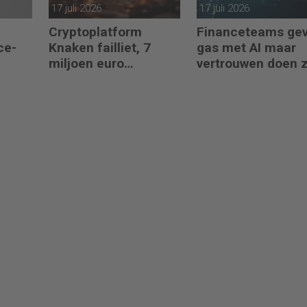
17 juli 2026
17 juli 2026
Cryptoplatform
Financeteams ge
ce-
Knaken failliet, 7
gas met AI maar
miljoen euro
vertrouwen doen 
klantgeld ontbreekt
het niet