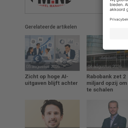
Gerelateerde artikelen
05 augustus 2026
04 augustus 2026
Zicht op hoge AI-
Rabobank zet 2
uitgaven blijft achter
miljard opzij om
te schalen