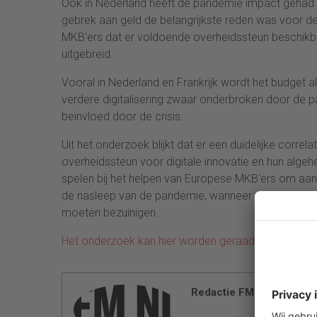
Ook in Nederland heeft de pandemie impact gehad o
gebrek aan geld de belangrijkste reden was voor de
MKB’ers dat er voldoende overheidssteun beschikb
uitgebreid.
Vooral in Nederland en Frankrijk wordt het budget
verdere digitalisering zwaar onderbroken door de 
beïnvloed door de crisis.
Uit het onderzoek blijkt dat er een duidelijke corre
overheidssteun voor digitale innovatie en hun algehel
spelen bij het helpen van Europese MKB’ers om aan 
de nasleep van de pandemie, wanneer regeringen m
moeten bezuinigen.
Het onderzoek kan hier worden geraadpleegd
.
Redactie FM