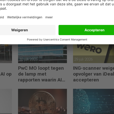
30 juli 2026
29 juli 2026
PwC MO loopt tegen
ING-scanner weig
 AI op
de lamp met
opvolger van iDeal
rapporten waarin AI
accepteren
erop los liegt