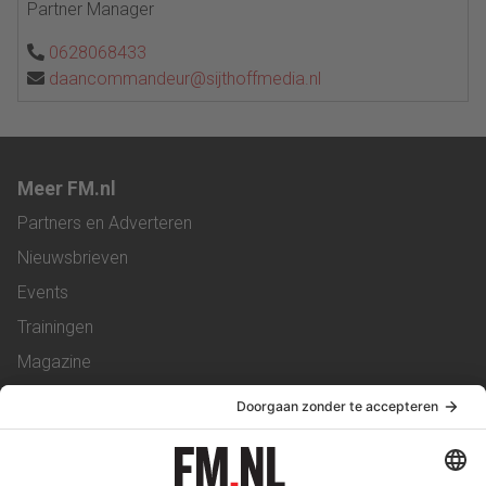
Partner Manager
0628068433
daancommandeur@sijthoffmedia.nl
Meer FM.nl
Partners en Adverteren
Nieuwsbrieven
Events
Trainingen
Magazine
Vacatures
Service & Contact
Contact