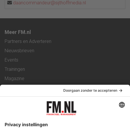
daancommandeur@sijthoffmedia.nl
Meer FM.nl
Partners en Adverteren
Nieuwsbrieven
Events
Trainingen
Magazine
Vacatures
Service & Contact
Contact
Over ons
Werken bij ons