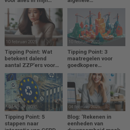
voor alles in mijn
algehele
waardeketen?’
duurzaamheid ‘
10 februari 2025
10 februari 2025
Tipping Point: Wat
Tipping Point: 3
betekent dalend
maatregelen voor
aantal ZZP’ers voor
goedkopere
financiële planning?
financiering (om te
verduurzamen)
10 februari 2025
04 februari 2025
Tipping Point: 5
Blog: ‘Rekenen in
stappen naar
eenheden van