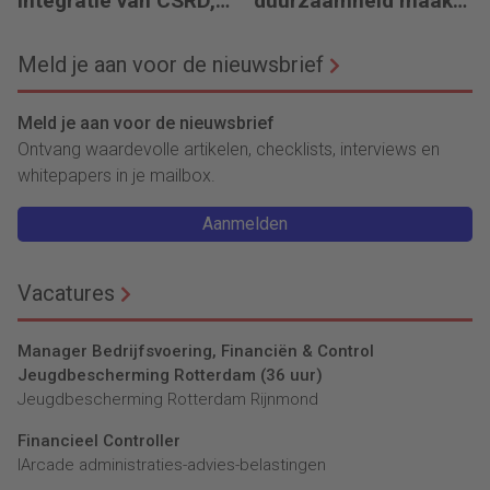
integratie van CSRD,
duurzaamheid maakt
CSDDD en Taxonomie
het verschil’
Meld je aan voor de nieuwsbrief
Meld je aan voor de nieuwsbrief
Ontvang waardevolle artikelen, checklists, interviews en
whitepapers in je mailbox.
Aanmelden
Vacatures
Manager Bedrijfsvoering, Financiën & Control
Jeugdbescherming Rotterdam (36 uur)
Jeugdbescherming Rotterdam Rijnmond
Financieel Controller
lArcade administraties-advies-belastingen