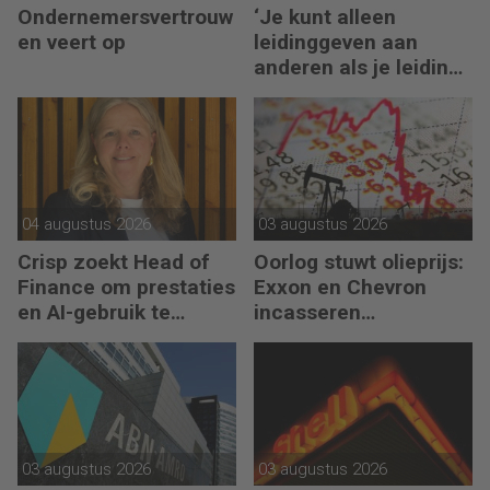
Ondernemersvertrouw
‘Je kunt alleen
en veert op
leidinggeven aan
anderen als je leiding
kunt geven aan jezelf’
04 augustus 2026
03 augustus 2026
Crisp zoekt Head of
Oorlog stuwt olieprijs:
Finance om prestaties
Exxon en Chevron
en AI-gebruik te
incasseren
versnellen
miljardenwinsten
03 augustus 2026
03 augustus 2026