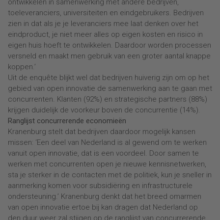
ontwikkelen in samenwerking met andere bedrijven,
toeleveranciers, universiteiten en eindgebruikers. Bedrijven
zien in dat als je je leveranciers mee laat denken over het
eindproduct, je niet meer alles op eigen kosten en risico in
eigen huis hoeft te ontwikkelen. Daardoor worden processen
versneld en maakt men gebruik van een groter aantal knappe
koppen.’
Uit de enquête blijkt wel dat bedrijven huiverig zijn om op het
gebied van open innovatie de samenwerking aan te gaan met
concurrenten. Klanten (92%) en strategische partners (88%)
krijgen duidelijk de voorkeur boven de concurrentie (14%).
Ranglijst concurrerende economieën
Kranenburg stelt dat bedrijven daardoor mogelijk kansen
missen: ‘Een deel van Nederland is al gewend om te werken
vanuit open innovatie, dat is een voordeel. Door samen te
werken met concurrenten open je nieuwe kennisnetwerken,
sta je sterker in de contacten met de politiek, kun je sneller in
aanmerking komen voor subsidiëring en infrastructurele
ondersteuning.’ Kranenburg denkt dat het breed omarmen
van open innovatie ertoe bij kan dragen dat Nederland op
den duur weer zal stijgen op de ranglijst van concurrerende