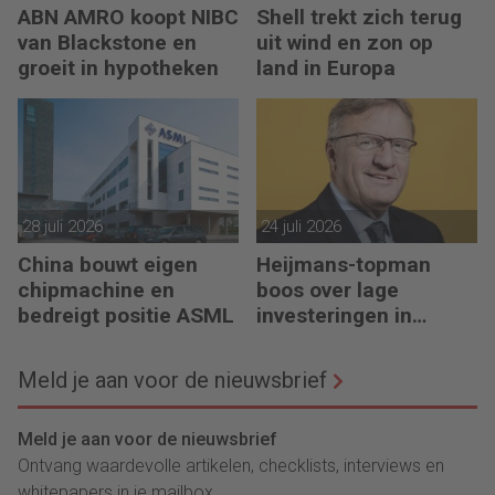
ABN AMRO koopt NIBC
Shell trekt zich terug
van Blackstone en
uit wind en zon op
groeit in hypotheken
land in Europa
28 juli 2026
24 juli 2026
China bouwt eigen
Heijmans-topman
chipmachine en
boos over lage
bedreigt positie ASML
investeringen in
infrastructuur
Meld je aan voor de nieuwsbrief
Meld je aan voor de nieuwsbrief
Ontvang waardevolle artikelen, checklists, interviews en
whitepapers in je mailbox.