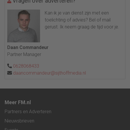
Vragen over adverteren?
Kan ik je van dienst zijn met een
toelichting of advies? Bel of mail
gerust. Ik neem graag de tijd voor je.
Daan Commandeur
Partner Manager
0628068433
daancommandeur@sijthoffmedia.nl
Meer FM.nl
Partners en Adverteren
Nieuwsbrieven