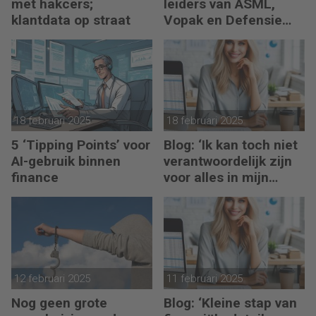
met hakcers;
leiders van ASML,
klantdata op straat
Vopak en Defensie
toepassen in
turbulente tijden
18 februari 2025
18 februari 2025
5 ‘Tipping Points’ voor
Blog: ‘Ik kan toch niet
AI-gebruik binnen
verantwoordelijk zijn
finance
voor alles in mijn
waardeketen?’
12 februari 2025
11 februari 2025
Nog geen grote
Blog: ‘Kleine stap van