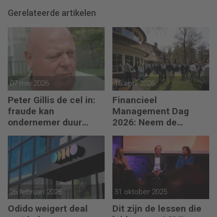
Gerelateerde artikelen
07 mei 2026
16 april 2026
Peter Gillis de cel in:
Financieel
fraude kan
Management Dag
ondernemer duur
2026: Neem de
komen te staan
toekomst in eigen
hand
26 februari 2026
31 oktober 2025
Odido weigert deal
Dit zijn de lessen die