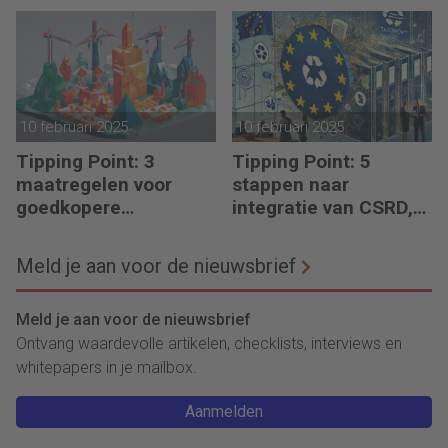
duurzaamheid ‘
financiële planning?
10 februari 2025
10 februari 2025
Tipping Point: 3
Tipping Point: 5
maatregelen voor
stappen naar
goedkopere
integratie van CSRD,
financiering (om te
CSDDD en Taxonomie
verduurzamen)
Meld je aan voor de nieuwsbrief
Meld je aan voor de nieuwsbrief
Ontvang waardevolle artikelen, checklists, interviews en
whitepapers in je mailbox.
Aanmelden