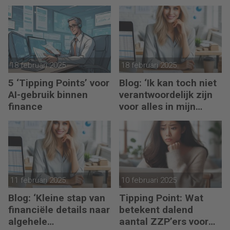
toekomst in eigen
hand
18 februari 2025
18 februari 2025
5 ‘Tipping Points’ voor
Blog: ‘Ik kan toch niet
AI-gebruik binnen
verantwoordelijk zijn
finance
voor alles in mijn
waardeketen?’
11 februari 2025
10 februari 2025
Blog: ‘Kleine stap van
Tipping Point: Wat
financiële details naar
betekent dalend
algehele
aantal ZZP’ers voor