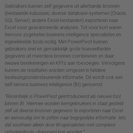
Gebruikers kunnen zelf gegevens uit allerhande bronnen
(bestaande kubussen, diverse database-systemen (Oracle,
SQL Server), andere Excel-bestanden) exporteren naar
Excel voor geavanceerde analyses. Tot voor kort waren
hiervoor zogeheten business intelligence specialisten en
ingewikkelde tools nodig. Met PowerPivot kunnen
gebruikers snel en gemakkelijk grote hoeveelheden
gegevens uit meerdere bronnen combineren en daar
nieuwe berekeningen en KPI’s aan toevoegen. Vervolgens
kunnen de resultaten worden omgezet in heldere
beslissingsondersteunende informatie. Dit wordt ook wel
self service business intelligence (BI) genoemd.
“Recentelijk is PowerPivot geïntroduceerd als nieuwe tool
binnen BI. Hiermee worden kerngebruikers in staat gesteld
zelf uit diverse bronnen gegevens te exporteren naar Excel
en eenvoudig om te zetten naar begrijpelijke informatie. Iets
dat voorheen alleen door BI-specialisten met complexe
ontwikkeltools uitgevoerd kon worden.”