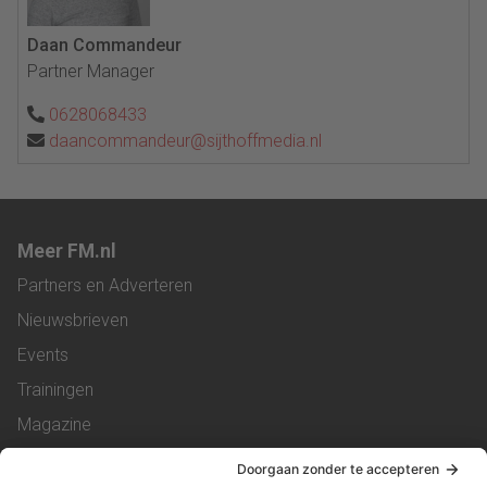
Daan Commandeur
Partner Manager
0628068433
daancommandeur@sijthoffmedia.nl
Meer FM.nl
Partners en Adverteren
Nieuwsbrieven
Events
Trainingen
Magazine
Vacatures