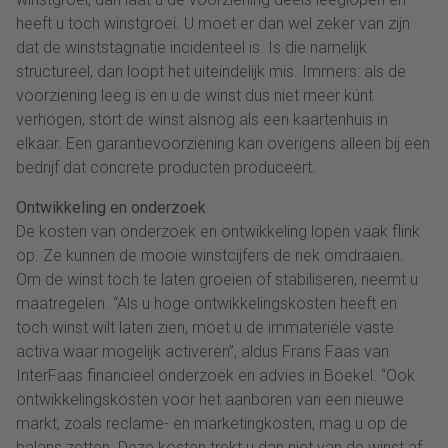
heeft u toch winstgroei. U moet er dan wel zeker van zijn
dat de winststagnatie incidenteel is. Is die namelijk
structureel, dan loopt het uiteindelijk mis. Immers: als de
voorziening leeg is en u de winst dus niet meer kúnt
verhogen, stort de winst alsnog als een kaartenhuis in
elkaar. Een garantievoorziening kan overigens alleen bij een
bedrijf dat concrete producten produceert.
Ontwikkeling en onderzoek
De kosten van onderzoek en ontwikkeling lopen vaak flink
op. Ze kunnen de mooie winstcijfers de nek omdraaien.
Om de winst toch te laten groeien of stabiliseren, neemt u
maatregelen. “Als u hoge ontwikkelingskosten heeft en
toch winst wilt laten zien, moet u de immateriële vaste
activa waar mogelijk activeren”, aldus Frans Faas van
InterFaas financieel onderzoek en advies in Boekel. “Ook
ontwikkelingskosten voor het aanboren van een nieuwe
markt, zoals reclame- en marketingkosten, mag u op de
balans zetten. Deze kosten trekt u dan niet van de winst af,