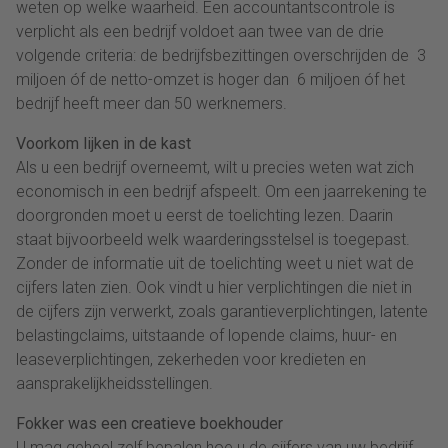
weten op welke waarheid. Een accountantscontrole is
verplicht als een bedrijf voldoet aan twee van de drie
volgende criteria: de bedrijfsbezittingen overschrijden de  3
miljoen óf de netto-omzet is hoger dan  6 miljoen óf het
bedrijf heeft meer dan 50 werknemers.
Voorkom lijken in de kast
Als u een bedrijf overneemt, wilt u precies weten wat zich
economisch in een bedrijf afspeelt. Om een jaarrekening te
doorgronden moet u eerst de toelichting lezen. Daarin
staat bijvoorbeeld welk waarderingsstelsel is toegepast.
Zonder de informatie uit de toelichting weet u niet wat de
cijfers laten zien. Ook vindt u hier verplichtingen die niet in
de cijfers zijn verwerkt, zoals garantieverplichtingen, latente
belastingclaims, uitstaande of lopende claims, huur- en
leaseverplichtingen, zekerheden voor kredieten en
aansprakelijkheidsstellingen.
Fokker was een creatieve boekhouder
U mag geheel zelf bepalen hoe u de cijfers van uw bedrijf