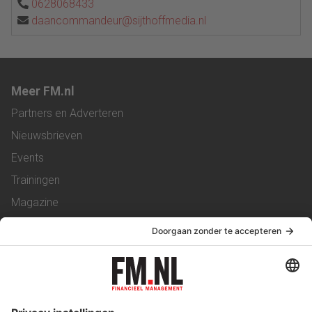
0628068433
daancommandeur@sijthoffmedia.nl
Meer FM.nl
Partners en Adverteren
Nieuwsbrieven
Events
Trainingen
Magazine
Vacatures
Service & Contact
Contact
Over ons