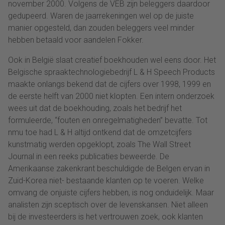
november 2000. Volgens de VEB zijn beleggers daardoor
gedupeerd. Waren de jaarrekeningen wel op de juiste
manier opgesteld, dan zouden beleggers veel minder
hebben betaald voor aandelen Fokker.
Ook in België slaat creatief boekhouden wel eens door. Het
Belgische spraaktechnologiebedrijf L & H Speech Products
maakte onlangs bekend dat de cijfers over 1998, 1999 en
de eerste helft van 2000 niet klopten. Een intern onderzoek
wees uit dat de boekhouding, zoals het bedrijf het
formuleerde, “fouten en onregelmatigheden” bevatte. Tot
nmu toe had L & H altijd ontkend dat de omzetcijfers
kunstmatig werden opgeklopt, zoals The Wall Street
Journal in een reeks publicaties beweerde. De
Amerikaanse zakenkrant beschuldigde de Belgen ervan in
Zuid-Korea niet- bestaande klanten op te voeren. Welke
omvang de onjuiste cijfers hebben, is nog onduidelijk. Maar
analisten zijn sceptisch over de levenskansen. Niet alleen
bij de investeerders is het vertrouwen zoek, ook klanten