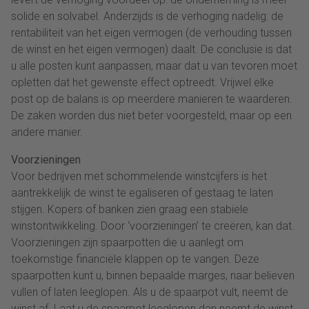
solide en solvabel. Anderzijds is de verhoging nadelig: de
rentabiliteit van het eigen vermogen (de verhouding tussen
de winst en het eigen vermogen) daalt. De conclusie is dat
u alle posten kunt aanpassen, maar dat u van tevoren moet
opletten dat het gewenste effect optreedt. Vrijwel elke
post op de balans is op meerdere manieren te waarderen.
De zaken worden dus niet beter voorgesteld, maar op een
andere manier.
Voorzieningen
Voor bedrijven met schommelende winstcijfers is het
aantrekkelijk de winst te egaliseren of gestaag te laten
stijgen. Kopers of banken zien graag een stabiele
winstontwikkeling. Door ‘voorzieningen’ te creëren, kan dat.
Voorzieningen zijn spaarpotten die u aanlegt om
toekomstige financiële klappen op te vangen. Deze
spaarpotten kunt u, binnen bepaalde marges, naar believen
vullen of laten leeglopen. Als u de spaarpot vult, neemt de
winst af. Laat u de spaarpot leeglopen dan neemt de winst