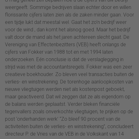
weergeeft. Sommige bedrijven slaan echter door en willen
florissante cijfers laten zien als de zaken minder gaan. Voor
een tijdje lukt dat meestal wel. Gaat het zo’n bedrijf weer
voor de wind , dan komt het alsnog goed. Maar het bedrijf
valt door de mand als het jaren achtereen slecht gaat. De
Vereniging van Effectenbezitters (VEB) heeft onlangs de
cijfers van Fokker van 1988 tot en met 1994 laten
onderzoeken. Eén conclusie is dat de verslaglegging in
strijd was met de accountantsregels. Fokker was een zeer
creatieve boekhouder. Zo bleven veel transacties buiten de
verlies- en winstrekening. De torenhoge aanloopkosten van
nieuwe vliegtuigen werden niet als kostenpost geboekt,
maar geactiveerd. Dat wil zeggen dat ze als eigendom op
de balans werden geplaatst. Verder bleken financiële
tegenvallers zoals onverkochte vliegtuigen, te prijken op de
post ‘onderhanden werk’ “Zo bleef 90 procent van de
activiteiten buiten de verlies- en winstrekening”, concludeert
directeur P. de Vries van de VEB in de Volkskant van 14