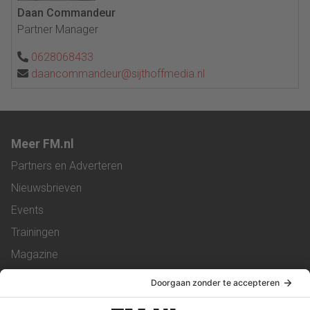
Daan Commandeur
Partner Manager
0628068433
daancommandeur@sijthoffmedia.nl
Meer FM.nl
Partners en Adverteren
Nieuwsbrieven
Events
Trainingen
Magazine
Vacatures
Service & Contact