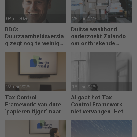
03 juli 2026
26 juni 2026
BDO:
Duitse waakhond
Duurzaamheidsversla
onderzoekt Zalando
g zegt nog te weinig
om ontbrekende
over waarde en risico’s
transactie in
jaarrekening
22 juni 2026
18 juni 2026
Tax Control
AI gaat het Tax
Framework: van dure
Control Framework
‘papieren tijger’ naar
niet vervangen. Het
digitaal stuurmiddel
maakt de fiscalist die
kan doorvragen alleen
maar belangrijker