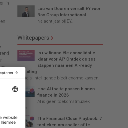
en in
Luc van Dooren verruilt EY voor
Bos Group International
ken
Na acht jaar bij EY...
Whitepapers
e
Is uw financiële consolidatie
erend
klaar voor AI? Ontdek de zes
en
stappen naar een AI-ready
jgen
afsluiting
Artificial Intelligence biedt enorme kansen...
tje
Hoe AI toe te passen binnen
nder
finance in 2026
e
AI is geen toekomstmuziek
meer...
The Financial Close Playbook: 7
tactieken om sneller af te