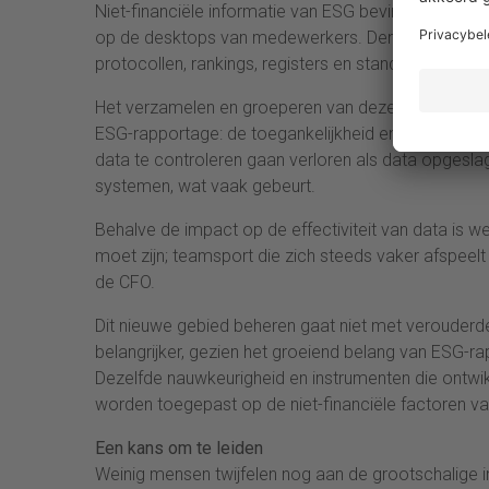
Niet-financiële informatie van ESG bevindt zich ove
op de desktops van medewerkers. Denk aan de ove
protocollen, rankings, registers en standaarden, en 
Het verzamelen en groeperen van deze gegevens is
ESG-rapportage: de toegankelijkheid en de beschikba
data te controleren gaan verloren als data opgesl
systemen, wat vaak gebeurt.
Behalve de impact op de effectiviteit van data is we
moet zijn; teamsport die zich steeds vaker afspee
de CFO.
Dit nieuwe gebied beheren gaat niet met verouderd
belangrijker, gezien het groeiend belang van ESG-r
Dezelfde nauwkeurigheid en instrumenten die ontwik
worden toegepast op de niet-financiële factoren v
Een kans om te leiden
Weinig mensen twijfelen nog aan de grootschalige i