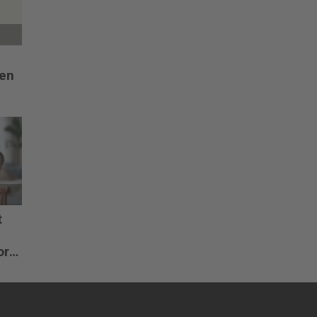
en
en
t
or
ng?