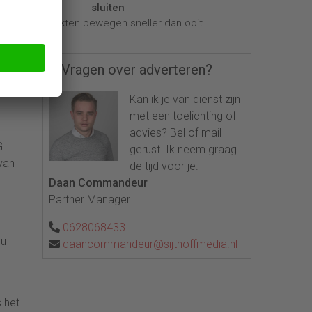
anden
sluiten
Markten bewegen sneller dan ooit....
Vragen over adverteren?
ve
 om
Kan ik je van dienst zijn
met een toelichting of
advies? Bel of mail
G
gerust. Ik neem graag
van
de tijd voor je.
Daan Commandeur
Partner Manager
0628068433
nu
daancommandeur@sijthoffmedia.nl
 het