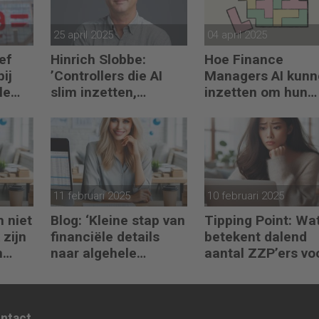
25 april 2025
04 april 2025
ef
Hinrich Slobbe: ​​
Hoe Finance
ij
’Controllers die AI
Managers AI kunn
le
slim inzetten,
inzetten om hun
n
vervangen degenen
impact te vergrot
 van
die dat niet doen’
11 februari 2025
10 februari 2025
h niet
Blog: ‘Kleine stap van
Tipping Point: Wa
 zijn
financiële details
betekent dalend
n
naar algehele
aantal ZZP’ers vo
duurzaamheid ‘
financiële planni
ontact