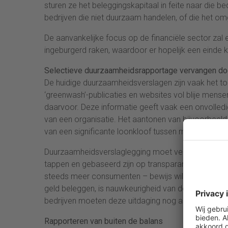
sturen ze het beleggingskapitaal in feite naar die b
bedrijven die niet duurzaam handelen, of die het 
De aanvankelijke focus op de financiële sector zal 
ingeburgerd raken, waardoor er hopelijk een einde
Selectieve duurzaamheidsrapportage vervangen do
De huidige duurzaamheidsverslagen zijn vaak het top
‘greenwash’-publicaties en websites vol blije mensen
daarvoor. Deze informatie geeft vaak een onvolled
van een organisatie. Het aantonen van bijvoorbeeld g
van een significante loonkloof tussen mannen en v
Duurzaamheidsverslaglegging moet verder ontwikkel
tappen en gebaseerd zijn op transparante, onweerle
steeds meer consumenten – bewijs willen zien van n
geld beleggen, is nauwkeurigheid van de ESG-rappor
bedrijven moeten deze uitdaging nog adequaat op
Rapporteren van buiten de balans