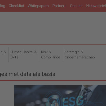
log
Checklist
Whitepapers
Partners
Contact
Nieuwsbrie
ng &
Human Capital &
Risk &
Strategie &
n
Skills
Compliance
Ondernemerschap
es met data als basis