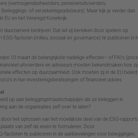
rders (vermogensbeheerders, pensioenuitvoerders,
 (beleggings- of verzekeringsadviseurs). Maar kijk je verder dan
de EU en het Verenigd Koninkrijk.
n duurzamere bedrijven. Dat wil zij bereiken door spelers op
m ESG-factoren (milieu, sociaal en governance) te publiceren in 
en 10 maart de belangrijkste nadelige effecten– of PAI’s (pric
. Financieel uitvoerders en adviseurs moeten bekendmaken hoe zij
riële effecten op duurzaamheid. Ook moeten zij in de EU beleid
co’s in hun investeringsbeslissingen of financieel advies.
al
eid op aan beleggingsmaatschappijen als ze beleggen in
ring aan de organisaties zelf over te laten?
lim door het oplossen van het moeilijkste deel van de ESG-rappor
n plaats van zelf de eisen te formuleren. Door
-factoren te publiceren in de aanbevelingen voor beleggingen,