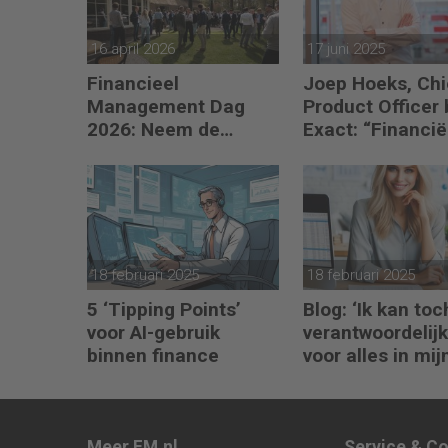
16 april 2026
17 juni 2025
Financieel
Joep Hoeks, Chi
Management Dag
Product Officer b
2026: Neem de
Exact: “Financië
toekomst in eigen
professional ka
hand
volop profiteren
AI”
18 februari 2025
18 februari 2025
5 ‘Tipping Points’
Blog: ‘Ik kan toc
voor AI-gebruik
verantwoordelijk
binnen finance
voor alles in mij
waardeketen?’
Meer FM.nl
Service & C