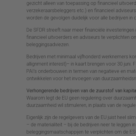
gezicht alleen van toepassing op financieel uitvoe
verzekeraarsbeleggers etc.) en financieel adviseurs
worden de gevolgen duidelijk voor alle bedrijven in 
De SFDR streeft naar meer financiële investeringen i
financieel uitvoerders en adviseurs te verplichten o
beleggingsadviezen.
Bedrijven met minimaal vijfhonderd werknemers kond
allignment interest)– in kaart brengen voor 30 juni
PAI’s onderbouwen in termen van negatieve en mate
ontwikkelen voor het invoegen van duurzaamheidsrisi
Verhongerende bedrijven van de zuurstof van kapita
Waarom legt de EU geen regulering over duurzaamh
duurzaamheid wil stimuleren, in plaats van de regule
Eigenlijk zijn de regelgevers van de EU juist heel s
– de materialiteit – bij de bedrijven neer te leggen i
beleggingsmaatschappijen te verplichten om de ESG