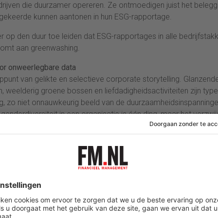
edrijven die duurzamer opereren. Ze ontmoedigen juist het belegg
omgekeerde kunnen aantonen in hun ESG-rapportage.
er op den duur toe leiden dat ESG-rapportages in alle bedrijfstak
 komt aan greenwashing.
or onweerlegbare data
punt van gelikte en selectieve corporate storytelling. Glanzend
, weelderig groene bossen en liefdadigheidsactiviteiten zijn typ
ig, zo niet onnauwkeurig beeld van de duurzaamheidsinspanning
enderdiversiteit in een organisatie is één ding, maar het verzwi
rouwen is zacht gezegd misleidend.
en, en snel. Echte ESG-rapportage moet uit een heel ander vaa
gbare en controleerbare data. Als allerlei stakeholders – waaro
iet-financiële informatie van bedrijven waar ze hun zuurverdiend
tage even cruciaal als die van de financiële rapportage. Veel
pakken.