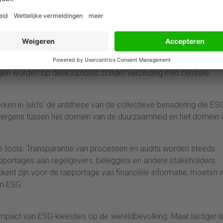
ral in een organisatie, variërend van speciale systemen tot best
rvloed aan ESG-meetmethoden, frameworks, richtlijnen,
je begrijpt de complexiteit van ESG-rapportage.
 een enorme beproeving voor de kernprincipes van de effectie
arheid van data. Audit trails, transparantie en de mogelijkheid
agen worden op desktoptools zonder verbinding met centrale
rken in ‘silo’s’ de antithese van de collectieve benadering die ES
lt ergens tussen het domein van de duurzaamheid en het domein 
e tools. Transparantie van processen en audits worden steeds
apportages aan regelgevers, beleggers en andere stakeholders.
keld zijn voor de rapportage van financiële informatie, moeten 
an ESG.
mpact van ESG-kwesties op de wereldbevolking. Maar lastiger is