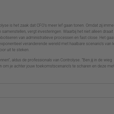
lyse is het zaak dat CFO’s meer lef gaan tonen. Omdat zij imme
samenstellen, vergt investeringen. Waarbij het niet alleen draai
robotiseren van administratieve processen en fast close. Het gaa
xponentieel veranderende wereld met haalbare scenario’s van le
voor uit te steken.
nen”, aldus de professionals van Controlyse. “Ben jij in de wieg
inen om je achter jouw toekomstscenario’s te scharen en deze met