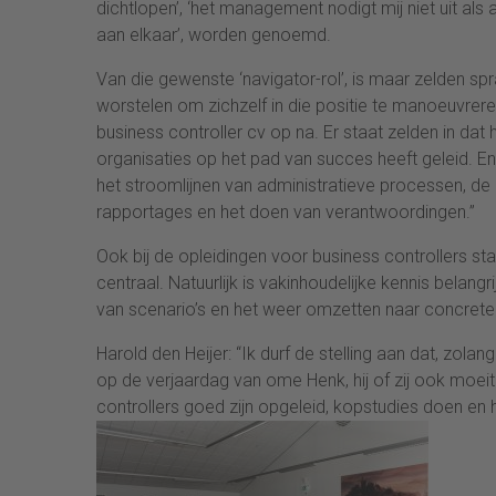
dichtlopen’, ‘het management nodigt mij niet uit als
aan elkaar’, worden genoemd.
Van die gewenste ‘navigator-rol’, is maar zelden sp
worstelen om zichzelf in die positie te manoeuvreren
business controller cv op na. Er staat zelden in dat
organisaties op het pad van succes heeft geleid. En a
het stroomlijnen van administratieve processen, de
rapportages en het doen van verantwoordingen.”
Ook bij de opleidingen voor business controllers st
centraal. Natuurlijk is vakinhoudelijke kennis belangr
van scenario’s en het weer omzetten naar concrete a
Harold den Heijer: “Ik durf de stelling aan dat, zol
op de verjaardag van ome Henk, hij of zij ook moei
controllers goed zijn opgeleid, kopstudies doen en 