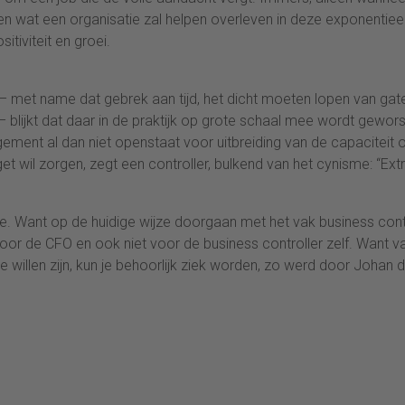
veren wat een organisatie zal helpen overleven in deze exponentiee
itiviteit en groei.
s – met name dat gebrek aan tijd, het dicht moeten lopen van gat
blijkt dat daar in de praktijk op grote schaal mee wordt gewors
ement al dan niet openstaat voor uitbreiding van de capaciteit
t wil zorgen, zegt een controller, bulkend van het cynisme: “Ext
ssie. Want op de huidige wijze doorgaan met het vak business cont
voor de CFO en ook niet voor de business controller zelf. Want v
 willen zijn, kun je behoorlijk ziek worden, zo werd door Johan 