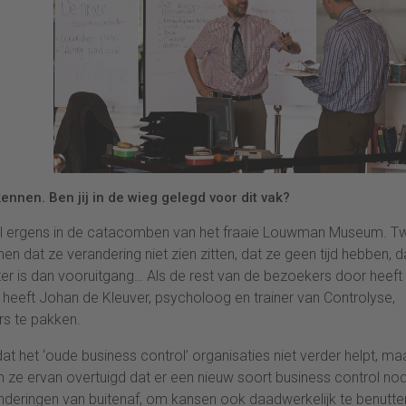
nnen. Ben jij in de wieg gelegd voor dit vak?
zaal ergens in de catacomben van het fraaie Louwman Museum. T
dat ze verandering niet zien zitten, dat ze geen tijd hebben, d
eter is dan vooruitgang… Als de rest van de bezoekers door heeft
 heeft Johan de Kleuver, psycholoog en trainer van Controlyse,
rs te pakken.
dat het ‘oude business control’ organisaties niet verder helpt, ma
ijn ze ervan overtuigd dat er een nieuw soort business control nod
nderingen van buitenaf, om kansen ook daadwerkelijk te benutte