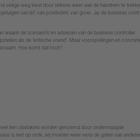
d veilige weg kiest door telkens weer aan de handrem te trekke
getuigen van lef, van positiviteit, van groei. Ja, de business contr
an waarin de scenario’s en adviezen van de business controller
ellen als de ‘kritische vriend’. Maar voorspellingen en concret
spaarzaam. Hoe komt dat toch?
er wel tien obstakels worden genoemd door ondervraagde
e basis is niet op orde, wij moeten weer eens de gaten van andere