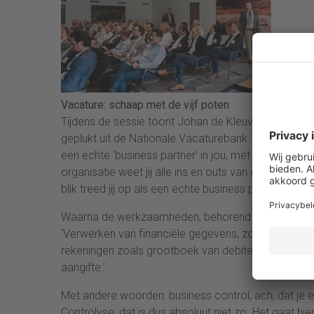
Vacature: schaap met de vijf poten
Tijdens de sessie toont Johan de Kleuver van Contr
geplukt uit de Nationale Vacaturebank. ‘Heb jij een 
een echte ‘business partner’ in jou, met sterke co
organisatie weet jij álle ins en outs van de markt e
blik treed jij op als een echte business partner.’
Waarna de werkzaamheden, behorend tot het takenpa
‘Verwerken van financiële gegevens, zoals declarat
rekeningen zoals grootboek van debiteuren, credite
aangifte.’
Met andere woorden: business control, ach, dat je e
Controlyse: dat is dus absoluut niet zo. Het gaat h