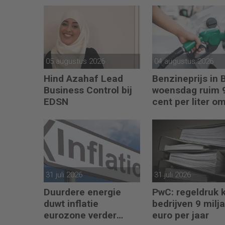
05 augustus 2026
04 augustus 2026
Hind Azahaf Lead
Benzineprijs in 
Business Control bij
woensdag ruim 
EDSN
cent per liter o
31 juli 2026
31 juli 2026
Duurdere energie
PwC: regeldruk 
duwt inflatie
bedrijven 9 milj
eurozone verder
euro per jaar