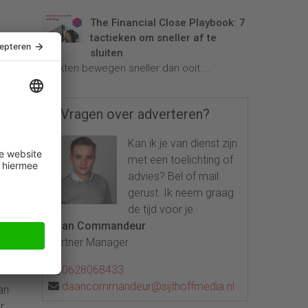
The Financial Close Playbook: 7
tactieken om sneller af te
sluiten
Markten bewegen sneller dan ooit....
Vragen over adverteren?
er
Kan ik je van dienst zijn
met een toelichting of
he
advies? Bel of mail
gerust. Ik neem graag
de tijd voor je.
lgt:
Daan Commandeur
Partner Manager
-
0628068433
daancommandeur@sijthoffmedia.nl
an
r