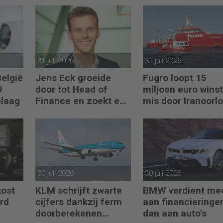
31 juli 2026
31 juli 2026
België
Jens Eck groeide
Fugro loopt 15
9
door tot Head of
miljoen euro winst
mlaag
Finance en zoekt een
mis door Iranoorl
nieuwe uitdaging
30 juli 2026
30 juli 2026
kost
KLM schrijft zwarte
BMW verdient me
ard
cijfers dankzij ferm
aan financieringe
doorberekenen
dan aan auto’s