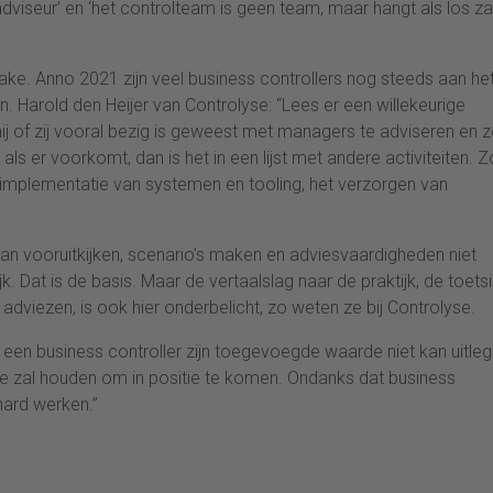
 adviseur’ en ‘het controlteam is geen team, maar hangt als los z
rake. Anno 2021 zijn veel business controllers nog steeds aan he
. Harold den Heijer van Controlyse: “Lees er een willekeurige
 hij of zij vooral bezig is geweest met managers te adviseren en 
ls er voorkomt, dan is het in een lijst met andere activiteiten. Z
 implementatie van systemen en tooling, het verzorgen van
aan vooruitkijken, scenario’s maken en adviesvaardigheden niet
ijk. Dat is de basis. Maar de vertaalslag naar de praktijk, de toets
dviezen, is ook hier onderbelicht, zo weten ze bij Controlyse.
ang een business controller zijn toegevoegde waarde niet kan uitle
te zal houden om in positie te komen. Ondanks dat business
hard werken.”