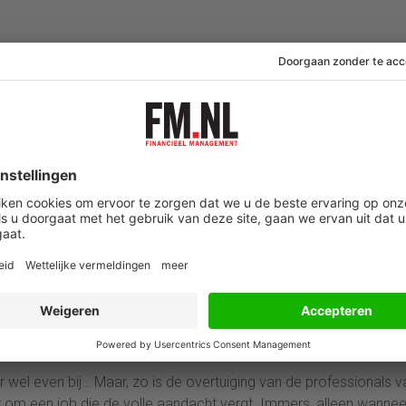
olyse ‘zo maar’ een vacaturetekst voor een business controller,
sterk analytisch vermogen en werk je oplossingsgericht? Schuilt 
mmunicatieve vaardigheden? Als business controller van onze
n weet jij voorspellingen te doen voor de toekomst. En met kritisc
kket van dit zo naarstig gezochte schaap met de vijf poten vo
ies, facturen, boekingen. Controleren van de koppeling tussen
uren en activa. Opstellen van inkoopfacturen. Verzorgen van btw
r wel even bij… Maar, zo is de overtuiging van de professionals v
ier om een job die de volle aandacht vergt. Immers, alleen wannee