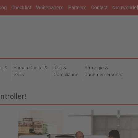
log
Checklist
Whitepapers
Partners
Contact
Nieuwsbrie
ng &
Human Capital &
Risk &
Strategie &
n
Skills
Compliance
Ondernemerschap
troller!