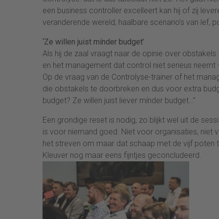
een business controller excelleert kan hij of zij le
veranderende wereld; haalbare scenario’s van lef, pos
‘Ze willen juist mínder budget’
Als hij de zaal vraagt naar de opinie over obstakel
en het management dat control niet serieus neemt – 
Op de vraag van de Controlyse-trainer of het manag
die obstakels te doorbreken en dus voor extra budge
budget? Ze willen juist liever mínder budget…”
Een grondige reset is nodig, zo blijkt wel uit de se
is voor niemand goed. Niet voor organisaties, niet 
het streven om maar dat schaap met de vijf poten te
Kleuver nog maar eens fijntjes geconcludeerd.