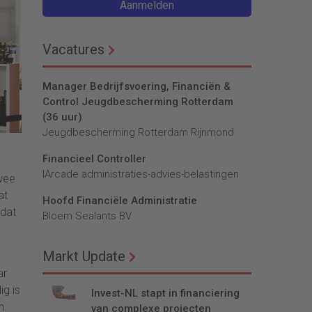
Aanmelden
Vacatures
Manager Bedrijfsvoering, Financiën &
Control Jeugdbescherming Rotterdam
(36 uur)
Jeugdbescherming Rotterdam Rijnmond
Financieel Controller
lArcade administraties-advies-belastingen
wee
at
Hoofd Financiële Administratie
 dat
Bloem Sealants BV
Markt Update
ar
ig is
Invest-NL stapt in financiering
n.
van complexe projecten