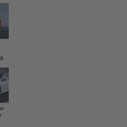
og
er
n