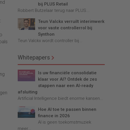
and
bij PLUS Retail
Robbert Butzelaar terug naar PLUS...
t
Teun Valckx verruilt interimwerk
voor vaste controllerrol bij
Synthon
zo
Teun Valckx wordt controller bij...
oals
Whitepapers
Is uw financiële consolidatie
ing
klaar voor AI? Ontdek de zes
stappen naar een AI-ready
afsluiting
ggen
Artificial Intelligence biedt enorme kansen...
Hoe AI toe te passen binnen
finance in 2026
AI is geen toekomstmuziek
meer...