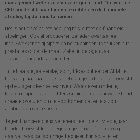
management weten ze zich vaak geen raad. Tijd voor de
CFO om de blik naar binnen te richten en de financiële
afdeling bij de hand te nemen.
Het is net alsof er iets heel erg mis is met de financiële
afdelingen. Ook al produceren ze ieder kwartaal een
indrukwekkende rij cijfers en berekeningen, toch lijken hun
prestaties onder de maat. Zeker in de ogen van
toezichthoudende autoriteiten.
In het laatste jaarverslag schrijft toezichthouder AFM het
het vorig jaar maar druk te hebben gehad met het toezicht
op beursgenoteerde bedrijven. Waardevermindering,
koersmanipulatie, geruchtenvorming – de beurswaakhond
draaide overuren om te voorkomen dat er iets zou
aanbranden op de beurs.
Tegen financiële dienstverleners heeft de AFM vorig jaar
honderd toezichtmaatregelen genomen. “Het gevolg
daarvan was dat sommige bedrijven hun activiteiten