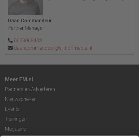
Daan Commandeur
Partner Manager
0628068433
daancommandeur@sijthoffmedia.nl
Meer FM.nl
Partners en Adverteren
Nieuwsbrieven
Events
Trainingen
Magazine
Vacatures