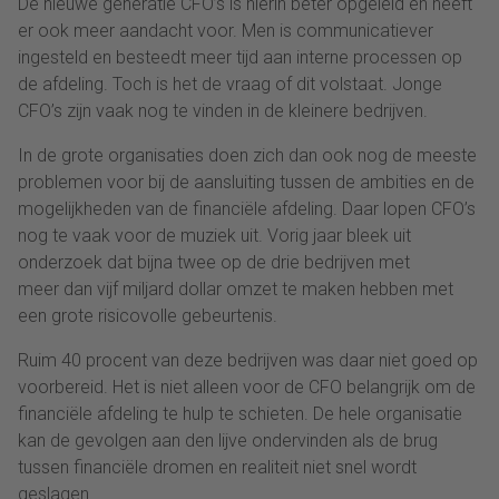
De nieuwe generatie CFO’s is hierin beter opgeleid en heeft
er ook meer aandacht voor. Men is communicatiever
ingesteld en besteedt meer tijd aan interne processen op
de afdeling. Toch is het de vraag of dit volstaat. Jonge
CFO’s zijn vaak nog te vinden in de kleinere bedrijven.
In de grote organisaties doen zich dan ook nog de meeste
problemen voor bij de aansluiting tussen de ambities en de
mogelijkheden van de financiële afdeling. Daar lopen CFO’s
nog te vaak voor de muziek uit. Vorig jaar bleek uit
onderzoek dat bijna twee op de drie bedrijven met
meer dan vijf miljard dollar omzet te maken hebben met
een grote risicovolle gebeurtenis.
Ruim 40 procent van deze bedrijven was daar niet goed op
voorbereid. Het is niet alleen voor de CFO belangrijk om de
financiële afdeling te hulp te schieten. De hele organisatie
kan de gevolgen aan den lijve ondervinden als de brug
tussen financiële dromen en realiteit niet snel wordt
geslagen.