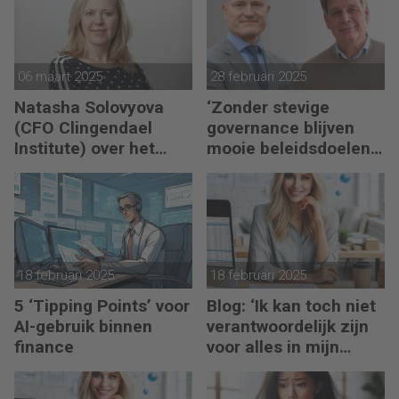
06 maart 2025
28 februari 2025
Natasha Solovyova
‘Zonder stevige
(CFO Clingendael
governance blijven
Institute) over het
mooie beleidsdoelen
positioneren van het
snel steken in goede
finance-team als
voornemens.’
strategische
businesspartner
18 februari 2025
18 februari 2025
5 ‘Tipping Points’ voor
Blog: ‘Ik kan toch niet
AI-gebruik binnen
verantwoordelijk zijn
finance
voor alles in mijn
waardeketen?’