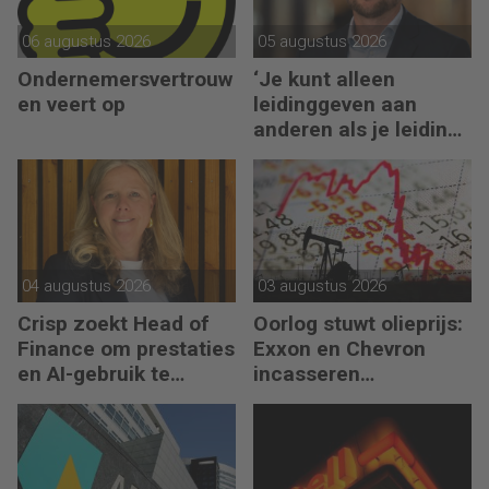
06 augustus 2026
05 augustus 2026
Ondernemersvertrouw
‘Je kunt alleen
en veert op
leidinggeven aan
anderen als je leiding
kunt geven aan jezelf’
04 augustus 2026
03 augustus 2026
Crisp zoekt Head of
Oorlog stuwt olieprijs:
Finance om prestaties
Exxon en Chevron
en AI-gebruik te
incasseren
versnellen
miljardenwinsten