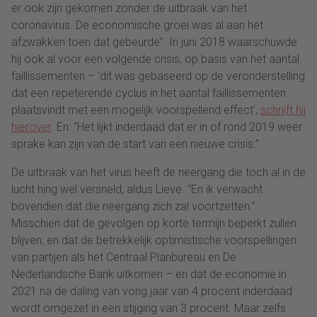
er ook zijn gekomen zonder de uitbraak van het
coronavirus. De economische groei was al aan het
afzwakken toen dat gebeurde”. In juni 2018 waarschuwde
hij ook al voor een volgende crisis, op basis van het aantal
faillissementen – ‘dit was gebaseerd op de veronderstelling
dat een repeterende cyclus in het aantal faillissementen
plaatsvindt met een mogelijk voorspellend effect’,
schrijft hij
hierover
. En: “Het lijkt inderdaad dat er in of rond 2019 weer
sprake kan zijn van de start van een nieuwe crisis.”
De uitbraak van het virus heeft de neergang die toch al in de
lucht hing wel versneld, aldus Lieve. “En ik verwacht
bovendien dat die neergang zich zal voortzetten.”
Misschien dat de gevolgen op korte termijn beperkt zullen
blijven, en dat de betrekkelijk optimistische voorspellingen
van partijen als het Centraal Planbureau en De
Nederlandsche Bank uitkomen – en dat de economie in
2021 na de daling van vorig jaar van 4 procent inderdaad
wordt omgezet in een stijging van 3 procent. Maar zelfs