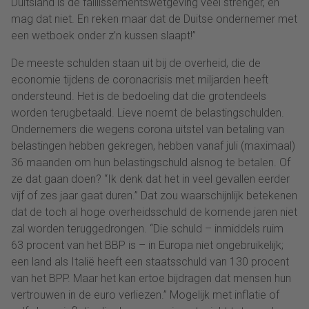
Duitsland is de faillissementswetgeving veel strenger, en
mag dat niet. En reken maar dat de Duitse ondernemer met
een wetboek onder z’n kussen slaapt!”
De meeste schulden staan uit bij de overheid, die de
economie tijdens de coronacrisis met miljarden heeft
ondersteund. Het is de bedoeling dat die grotendeels
worden terugbetaald. Lieve noemt de belastingschulden.
Ondernemers die wegens corona uitstel van betaling van
belastingen hebben gekregen, hebben vanaf juli (maximaal)
36 maanden om hun belastingschuld alsnog te betalen. Of
ze dat gaan doen? “Ik denk dat het in veel gevallen eerder
vijf of zes jaar gaat duren.” Dat zou waarschijnlijk betekenen
dat de toch al hoge overheidsschuld de komende jaren niet
zal worden teruggedrongen. “Die schuld – inmiddels ruim
63 procent van het BBP is – in Europa niet ongebruikelijk;
een land als Italië heeft een staatsschuld van 130 procent
van het BPP. Maar het kan ertoe bijdragen dat mensen hun
vertrouwen in de euro verliezen.” Mogelijk met inflatie of