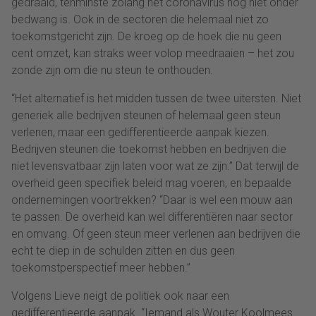
gedraaid, tenminste zolang het coronavirus nog niet onder
bedwang is. Ook in de sectoren die helemaal niet zo
toekomstgericht zijn. De kroeg op de hoek die nu geen
cent omzet, kan straks weer volop meedraaien – het zou
zonde zijn om die nu steun te onthouden.
“Het alternatief is het midden tussen de twee uitersten. Niet
generiek alle bedrijven steunen of helemaal geen steun
verlenen, maar een gedifferentieerde aanpak kiezen.
Bedrijven steunen die toekomst hebben en bedrijven die
niet levensvatbaar zijn laten voor wat ze zijn.” Dat terwijl de
overheid geen specifiek beleid mag voeren, en bepaalde
ondernemingen voortrekken? “Daar is wel een mouw aan
te passen. De overheid kan wel differentiëren naar sector
en omvang. Of geen steun meer verlenen aan bedrijven die
echt te diep in de schulden zitten en dus geen
toekomstperspectief meer hebben.”
Volgens Lieve neigt de politiek ook naar een
gedifferentieerde aanpak. “Iemand als Wouter Koolmees