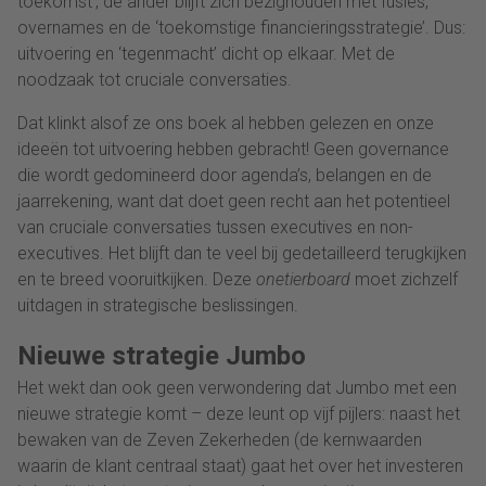
toekomst’, de ander blijft zich bezighouden met fusies,
overnames en de ‘toekomstige financieringsstrategie’. Dus:
uitvoering en ‘tegenmacht’ dicht op elkaar. Met de
noodzaak tot cruciale conversaties.
Dat klinkt alsof ze ons boek al hebben gelezen en onze
ideeën tot uitvoering hebben gebracht! Geen governance
die wordt gedomineerd door agenda’s, belangen en de
jaarrekening, want dat doet geen recht aan het potentieel
van cruciale conversaties tussen executives en non-
executives. Het blijft dan te veel bij gedetailleerd terugkijken
en te breed vooruitkijken. Deze
onetierboard
moet zichzelf
uitdagen in strategische beslissingen.
Nieuwe strategie Jumbo
Het wekt dan ook geen verwondering dat Jumbo met een
nieuwe strategie komt – deze leunt op vijf pijlers: naast het
bewaken van de Zeven Zekerheden (de kernwaarden
waarin de klant centraal staat) gaat het over het investeren