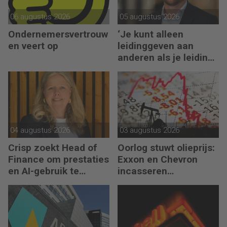
06 augustus 2026
05 augustus 2026
Ondernemersvertrouw
‘Je kunt alleen
en veert op
leidinggeven aan
anderen als je leiding
kunt geven aan jezelf’
04 augustus 2026
03 augustus 2026
Crisp zoekt Head of
Oorlog stuwt olieprijs:
Finance om prestaties
Exxon en Chevron
en AI-gebruik te
incasseren
versnellen
miljardenwinsten