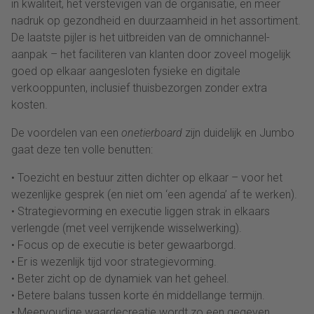
in kwaliteit, het verstevigen van de organisatie, en meer
nadruk op gezondheid en duurzaamheid in het assortiment.
De laatste pijler is het uitbreiden van de omnichannel-
aanpak – het faciliteren van klanten door zoveel mogelijk
goed op elkaar aangesloten fysieke en digitale
verkooppunten, inclusief thuisbezorgen zonder extra
kosten.
De voordelen van een
onetierboard
zijn duidelijk en Jumbo
gaat deze ten volle benutten:
• Toezicht en bestuur zitten dichter op elkaar – voor het
wezenlijke gesprek (en niet om ‘een agenda’ af te werken).
• Strategievorming en executie liggen strak in elkaars
verlengde (met veel verrijkende wisselwerking).
• Focus op de executie is beter gewaarborgd.
• Er is wezenlijk tijd voor strategievorming.
• Beter zicht op de dynamiek van het geheel.
• Betere balans tussen korte én middellange termijn.
• Meervoudige waardecreatie wordt zo een gegeven.