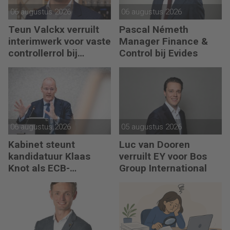
06 augustus 2026
06 augustus 2026
Teun Valckx verruilt
Pascal Németh
interimwerk voor vaste
Manager Finance &
controllerrol bij
Control bij Evides
Synthon
06 augustus 2026
05 augustus 2026
Kabinet steunt
Luc van Dooren
kandidatuur Klaas
verruilt EY voor Bos
Knot als ECB-
Group International
president