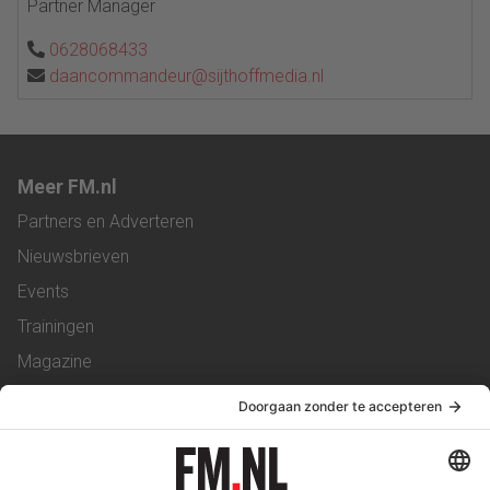
Partner Manager
0628068433
daancommandeur@sijthoffmedia.nl
Meer FM.nl
Partners en Adverteren
Nieuwsbrieven
Events
Trainingen
Magazine
Vacatures
Service & Contact
Contact