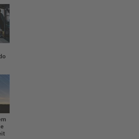
do
em
de
it