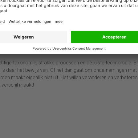
 door het toepassen van controles op juistheid en volledigheid 
pelijk tot hoofdpijn leiden. Ondernemingen die hun zaken op orde
t rapportageproces te verbannen.
data. Door vanuit de geconsolideerde data met een druk op de 
ijke inconsistenties vandaan komen wordt veel tijd bespaard. 
dige jaar ten opzichte van het vorige jaar, waar nodig gecorrige
met het snel doorgronden van de data.
achtige taxonomie, strakke processen en de juiste technologie. E
g is daar het bewijs van. Of het dan gaat om ondernemingen met
en maakt eigenlijk niet uit. Het willen veranderen en verbeteren
 verschil maakt!