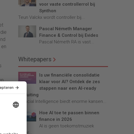
voor vaste controllerrol bij
Synthon
Teun Valckx wordt controller bij...
et
Pascal Németh Manager
 die
Finance & Control bij Evides
jnd
Pascal Németh RA is vast...
 en
Whitepapers
s
Is uw financiële consolidatie
en
klaar voor AI? Ontdek de zes
stappen naar een AI-ready
afsluiting
Artificial Intelligence biedt enorme kansen...
Hoe AI toe te passen binnen
finance in 2026
AI is geen toekomstmuziek
meer...