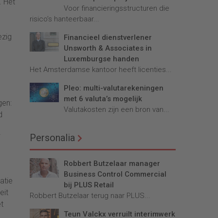
. Het
Voor financieringsstructuren die
risico’s hanteerbaar...
ezig
Financieel dienstverlener
Unsworth & Associates in
Luxemburgse handen
Het Amsterdamse kantoor heeft licenties...
Pleo: multi-valutarekeningen
met 6 valuta’s mogelijk
gen:
Valutakosten zijn een bron van...
d
Personalia
Robbert Butzelaar manager
Business Control Commercial
atie
bij PLUS Retail
eit
Robbert Butzelaar terug naar PLUS...
et
Teun Valckx verruilt interimwerk