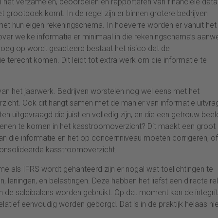
it om het verzamelen, beoordelen en rapporteren van financiële data
het grootboek komt. In de regel zijn er binnen grotere bedrijven
met hun eigen rekeningschema. In hoeverre worden er vanuit het
ver welke informatie er minimaal in die rekeningschema’s aanw
enoeg op wordt geacteerd bestaat het risico dat de
e terecht komen. Dit leidt tot extra werk om die informatie te
 van het jaarwerk. Bedrijven worstelen nog wel eens met het
zicht. Ook dit hangt samen met de manier van informatie uitvra
 uitgevraagd die juist en volledig zijn, en die een getrouw beel
 dienen te komen in het kasstroomoverzicht? Dit maakt een groot
van die informatie en het op concernniveau moeten corrigeren, of
onsolideerde kasstroomoverzicht.
name als IFRS wordt gehanteerd zijn er nogal wat toelichtingen te
 leningen, en belastingen. Deze hebben het liefst een directe rel
in de saldibalans worden gebruikt. Op dat moment kan de integrit
latief eenvoudig worden geborgd. Dat is in de praktijk helaas ni