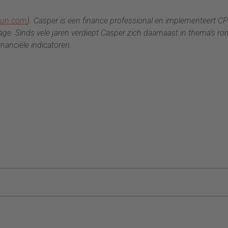
iun.com
). Casper is een finance professional en implementeert C
age. Sinds vele jaren verdiept Casper zich daarnaast in thema’s ro
inanciële indicatoren.