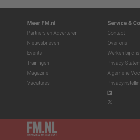
digitaal stuurmiddel
maakt de fiscali
kan doorvragen
alleen maar
belangrijker
Meer FM.nl
Service & C
Partners en Adverteren
Contact
Nieuwsbrieven
Over ons
Events
Werken bij ons
Trainingen
Privacy State
Magazine
Algemene Voo
Vacatures
Privacyinstelli