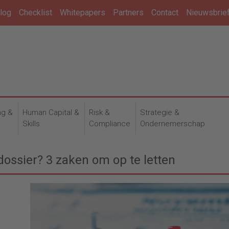
log
Checklist
Whitepapers
Partners
Contact
Nieuwsbrie
ng &
Human Capital &
Risk &
Strategie &
n
Skills
Compliance
Ondernemerschap
ndossier? 3 zaken om op te letten