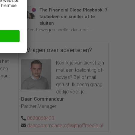
van
The Financial Close Playbook: 7
tactieken om sneller af te
sluiten
knop
Markten bewegen sneller dan ooit....
Maar
erd
Vragen over adverteren?
n het
Kan ik je van dienst zijn
 een
met een toelichting of
 van
advies? Bel of mail
gerust. Ik neem graag
de tijd voor je.
Daan Commandeur
Partner Manager
0628068433
daancommandeur@sijthoffmedia.nl