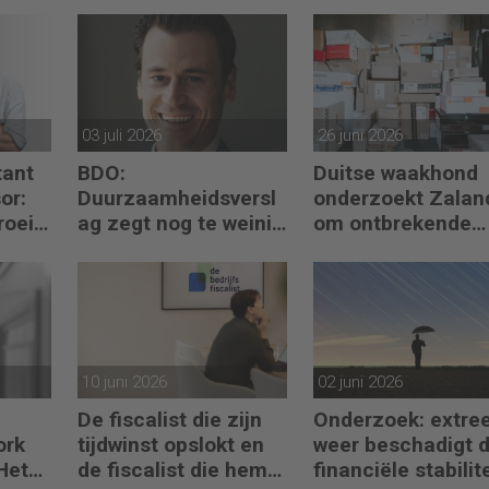
03 juli 2026
26 juni 2026
ant
BDO:
Duitse waakhond
or:
Duurzaamheidsversl
onderzoekt Zalan
roei
ag zegt nog te weinig
om ontbrekende
ctie
over waarde en
transactie in
risico’s
jaarrekening
10 juni 2026
02 juni 2026
De fiscalist die zijn
Onderzoek: extre
ork
tijdwinst opslokt en
weer beschadigt 
Het
de fiscalist die hem
financiële stabilite