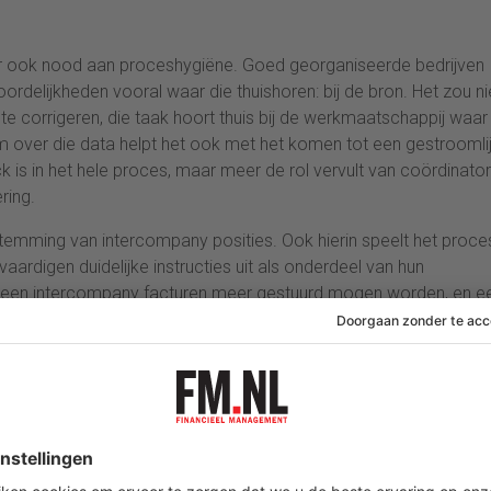
 er ook nood aan proceshygiëne. Goed georganiseerde bedrijven
rdelijkheden vooral waar die thuishoren: bij de bron. Het zou ni
e corrigeren, die taak hoort thuis bij de werkmaatschappij waar
 over die data helpt het ook met het komen tot een gestroomli
 is in het hele proces, maar meer de rol vervult van coördinator
ring.
temming van intercompany posities. Ook hierin speelt het proce
aardigen duidelijke instructies uit als onderdeel van hun
geen intercompany facturen meer gestuurd mogen worden, en e
 ontvanger moet opnemen bij de registratie van die factuur.
jaarwerk wordt ondersteund. Eén ding is duidelijk geworden in de
 software zoals OneStream en CCH Tagetik automatiseren de
, formaliseren de processtappen, faciliteren de intercompany
eren koerstranslatie, intercompany eliminatie en