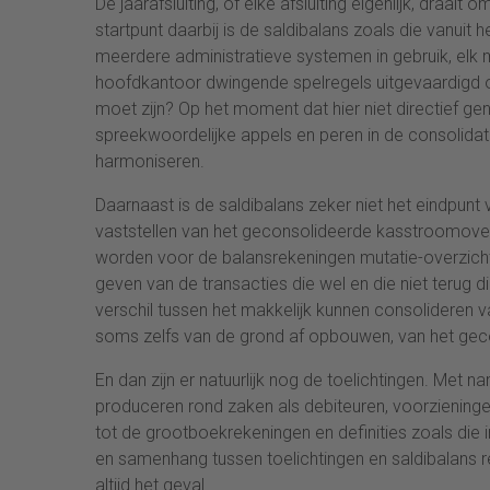
De jaarafsluiting, of elke afsluiting eigenlijk, draa
startpunt daarbij is de saldibalans zoals die vanuit 
meerdere administratieve systemen in gebruik, elk 
hoofdkantoor dwingende spelregels uitgevaardigd o
moet zijn? Op het moment dat hier niet directief g
spreekwoordelijke appels en peren in de consolidati
harmoniseren.
Daarnaast is de saldibalans zeker niet het eindpunt
vaststellen van het geconsolideerde kasstroomover
worden voor de balansrekeningen mutatie-overzichten
geven van de transacties die wel en die niet terug
verschil tussen het makkelijk kunnen consolideren 
soms zelfs van de grond af opbouwen, van het gec
En dan zijn er natuurlijk nog de toelichtingen. Met 
produceren rond zaken als debiteuren, voorzieningen,
tot de grootboekrekeningen en definities zoals die 
en samenhang tussen toelichtingen en saldibalans re
altijd het geval.