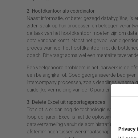
2. Hoofdkantoor als coördinator
Naast informatie, of beter gezegd datahygiëne, is
zitten strak op hun processen en beleggen verantwoo
de taak van het hoofdkantoor moeten zijn om data t
data vandaan komt. Naast het gevoel van eigendom
proces wanneer het hoofdkantoor niet de bottleneck
coach. Dit vraagt soms wel een mentaliteitsverande
Een veelgehoord probleem in het jaarwerk is de afs
een belangrijke rol. Goed georganiseerde bedrijven v
intercompany processen, zoals deadlines waarna 
duidelijke vermelding van de IC partner code die de
3. Delete Excel uit rapportageproces
Tot slot is er dan nog de technologie waarmee het 
loop der jaren: Excel is niet de oplossing. Goede
dataverzameling vanuit de administratieve systemen
afstemmingen tussen werkmaatschappijen, automatis