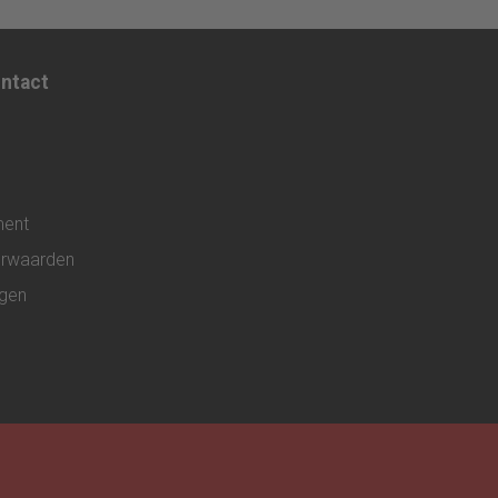
st die
doorgeeft
ontact
ment
rwaarden
ngen