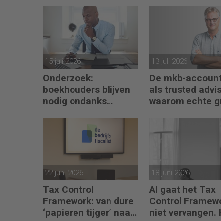
15 juli 2026
13 juli 2026
Onderzoek:
De mkb-account
boekhouders blijven
als trusted advis
nodig ondanks
waarom echte g
boekhoudsoftware
begint met refle
22 juni 2026
18 juni 2026
Tax Control
AI gaat het Tax
Framework: van dure
Control Framew
‘papieren tijger’ naar
niet vervangen. 