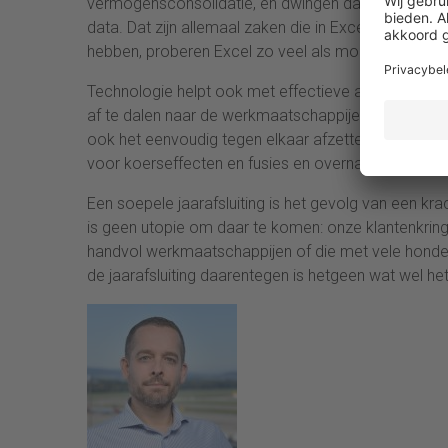
vermogensconsolidatie, en dwingen datakwaliteit af
data. Dat zijn allemaal zaken die in Excel onherroe
hebben, proberen Excel zo veel als mogelijk uit he
Technologie helpt ook met effectieve analyse van 
af te dalen naar de werkmaatschappijen waar mogel
ook het eenvoudig tegen elkaar afzetten van het hui
voor koerseffecten en fusies en overnames, helpt 
Een soepele jaarafsluiting is het gevolg van een kr
is geen utopie om daar te komen: onze klantenkrin
handvol werkmaatschappijen of die met vele honderd
de jaarafsluiting daarentegen is hetgeen wat wel het