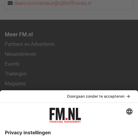
daancommandeur@sijthoffmedia.nl
Meer FM.nl
Partners en Adverteren
Nieuwsbrieven
Events
Trainingen
Magazine
Vacatures
Service & Contact
Contact
Over ons
Werken bij ons