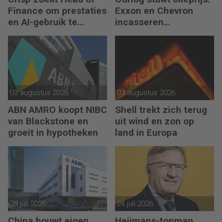
Finance om prestaties
Exxon en Chevron
en AI-gebruik te
incasseren
versnellen
miljardenwinsten
03 augustus 2026
03 augustus 2026
ABN AMRO koopt NIBC
Shell trekt zich terug
van Blackstone en
uit wind en zon op
groeit in hypotheken
land in Europa
28 juli 2026
24 juli 2026
China bouwt eigen
Heijmans-topman