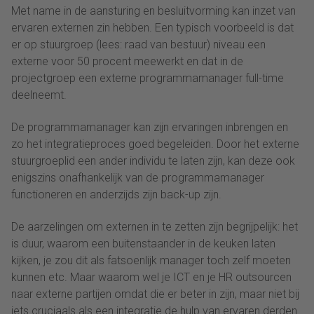
Met name in de aansturing en besluitvorming kan inzet van
ervaren externen zin hebben. Een typisch voorbeeld is dat
er op stuurgroep (lees: raad van bestuur) niveau een
externe voor 50 procent meewerkt en dat in de
projectgroep een externe programmamanager full-time
deelneemt.
De programmamanager kan zijn ervaringen inbrengen en
zo het integratieproces goed begeleiden. Door het externe
stuurgroeplid een ander individu te laten zijn, kan deze ook
enigszins onafhankelijk van de programmamanager
functioneren en anderzijds zijn back-up zijn.
De aarzelingen om externen in te zetten zijn begrijpelijk: het
is duur, waarom een buitenstaander in de keuken laten
kijken, je zou dit als fatsoenlijk manager toch zelf moeten
kunnen etc. Maar waarom wel je ICT en je HR outsourcen
naar externe partijen omdat die er beter in zijn, maar niet bij
iets cruciaals als een integratie de hulp van ervaren derden