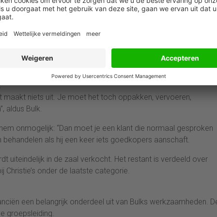
uste keuze gemaakt om geen online veilingen te houden. Sotheby
laart Bulk.
wil dat graag zo houden. “Echte kunstliefhebbers willen zaken vas
len”, meent Bulk.
ïnteresseerd in spullen van vijftig euro, want ongeacht de opbreng
.
at maakt niets uit. Je moet het toch oppakken, vervoeren,
, aldus Bulk.
 hem onmogelijk: “Dan moet je een klant die normaal gesproken
 behandelen als hij een keer iets goedkopers aanschaft.
dt uiteindelijk in de zaal verkocht. Het restant is verdeeld over
bij Christie’s onder de laatste categorie.
anciën een belangrijk onderdeel uit van Bulks werkzaamheden. D
de groepsleiding.