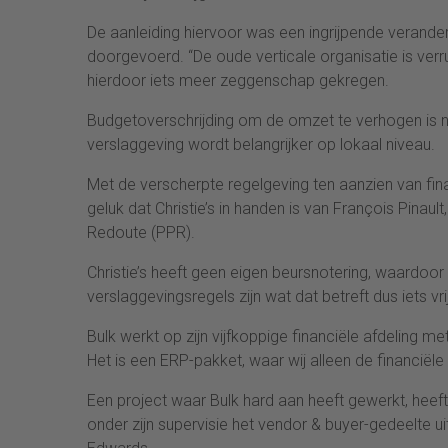
De aanleiding hiervoor was een ingrijpende veranderi
doorgevoerd. “De oude verticale organisatie is verr
hierdoor iets meer zeggenschap gekregen.
Budgetoverschrijding om de omzet te verhogen is 
verslaggeving wordt belangrijker op lokaal niveau.
Met de verscherpte regelgeving ten aanzien van fina
geluk dat Christie’s in handen is van François Pinau
Redoute (PPR).
Christie’s heeft geen eigen beursnotering, waardoor w
verslaggevingsregels zijn wat dat betreft dus iets vrij
Bulk werkt op zijn vijfkoppige financiële afdeling 
Het is een ERP-pakket, waar wij alleen de financiël
Een project waar Bulk hard aan heeft gewerkt, hee
onder zijn supervisie het vendor & buyer-gedeelte u