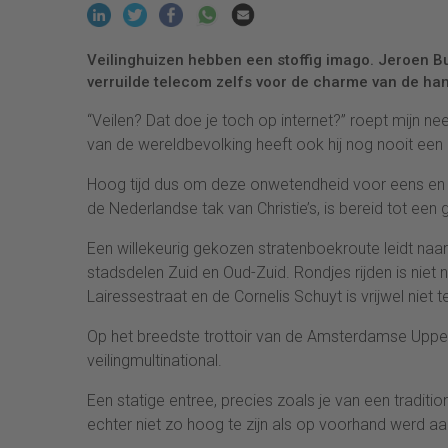
Veilinghuizen hebben een stoffig imago. Jeroen Bulk
verruilde telecom zelfs voor de charme van de hame
“Veilen? Dat doe je toch op internet?” roept mijn n
van de wereldbevolking heeft ook hij nog nooit een k
Hoog tijd dus om deze onwetendheid voor eens en vo
de Nederlandse tak van Christie’s, is bereid tot een 
Een willekeurig gekozen stratenboekroute leidt na
stadsdelen Zuid en Oud-Zuid. Rondjes rijden is nie
Lairessestraat en de Cornelis Schuyt is vrijwel niet 
Op het breedste trottoir van de Amsterdamse Upper
veilingmultinational.
Een statige entree, precies zoals je van een traditi
echter niet zo hoog te zijn als op voorhand werd 