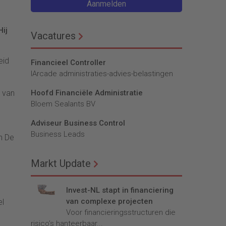
Aanmelden
Hij
Vacatures
eid
Financieel Controller
lArcade administraties-advies-belastingen
r van
Hoofd Financiële Administratie
Bloem Sealants BV
Adviseur Business Control
Business Leads
n De
Markt Update
Invest-NL stapt in financiering
van complexe projecten
el
Voor financieringsstructuren die
risico’s hanteerbaar...