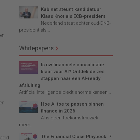
Kabinet steunt kandidatuur
Klaas Knot als ECB-president
Nederland staat achter oud-DNB-
president als...
jen
Whitepapers
Is uw financiële consolidatie
klaar voor AI? Ontdek de zes
stappen naar een AI-ready
afsluiting
Artificial Intelligence biedt enorme kansen...
er
Hoe AI toe te passen binnen
finance in 2026
AI is geen toekomstmuziek
meer...
The Financial Close Playbook: 7
beeld