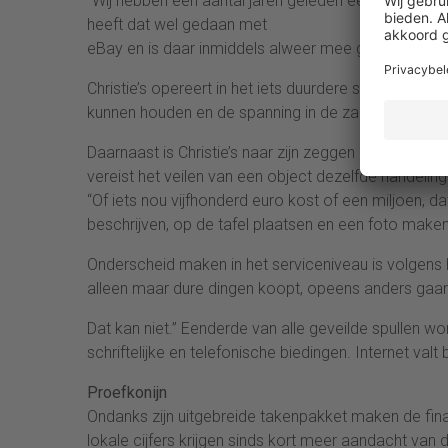
“Wij hebben een aantal jaren geleden een heel bew
heeft dat wel gedaan met
eBay en is daar inmiddels alweer mee gestopt”, verk
Christie’s opereert in het iets duurdere segment en 
kunnen houden en de spanning in de zaal kunnen voe
Daarnaast is Christie’s naar zijn zeggen ook niet ge
vereist het veilen van een object dezelfde handeling
“Of iets nou vijfhonderd euro kost of een miljoen, d
beschrijven, op de tafel plaatsen en een foto maken”
Onderscheid maken in het serviceniveau is volgens
alleen maar dure dingen koopt, opeens anders gaan
Dat kan niet.” Eenderde van alle geveilde spullen wor
schriftelijke en telefonische biedingen. Internet valt 
Proefkonijn
Ondanks zijn uitgebreide takenpakket maken de fin
lokale cijfers krijgen sinds kort meer aandacht van 