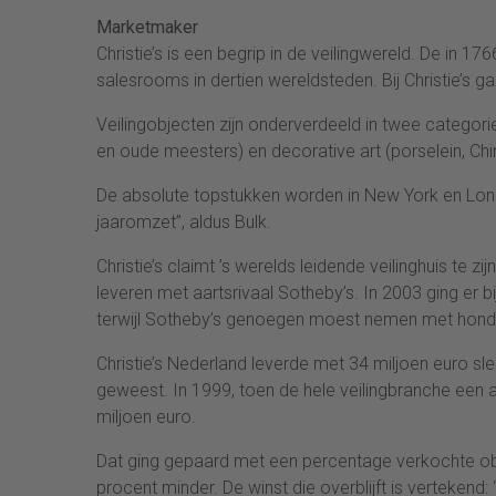
Marketmaker
Christie’s is een begrip in de veilingwereld. De in 
salesrooms in dertien wereldsteden. Bij Christie’s ga
Veilingobjecten zijn onderverdeeld in twee categorie
en oude meesters) en decorative art (porselein, Chi
De absolute topstukken worden in New York en Lon
jaaromzet”, aldus Bulk.
Christie’s claimt ’s werelds leidende veilinghuis te z
leveren met aartsrivaal Sotheby’s. In 2003 ging er bij
terwijl Sotheby’s genoegen moest nemen met honde
Christie’s Nederland leverde met 34 miljoen euro s
geweest. In 1999, toen de hele veilingbranche een
miljoen euro.
Dat ging gepaard met een percentage verkochte ob
procent minder. De winst die overblijft is vertekend: