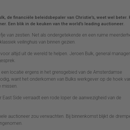
, de financiële beleidsbepaler van Christie's, weet wel beter. 
r. Een blik in de keuken van the world's leading auctioneer.
eefje van zestien. Net als ondergetekende en een ruime meerderh
lassiek veilinghuis van binnen gezien.
or altijd uit de wereld te helpen. Jeroen Bulk, general manage
gesprek.
ar een locatie ergens in het grensgebied van de Amsterdamse
t nodig, want het onderkomen van Bulks werkgever op de hoek va
te missen.
 East Side verraadt een rode loper de aanwezigheid van de
onele auctioneer zou verwachten. Bij binnenkomst blijkt de dremp
aangenomen.