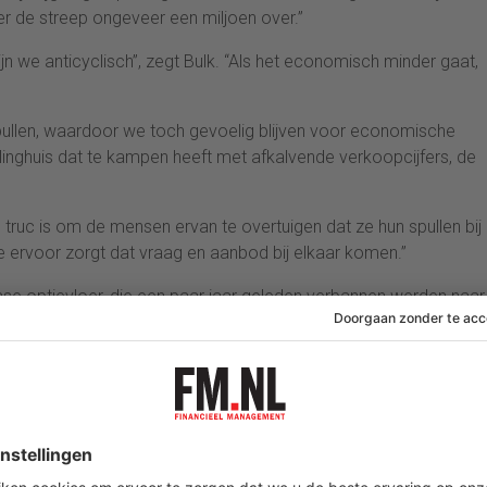
er de streep ongeveer een miljoen over.”
ijn we anticyclisch”, zegt Bulk. “Als het economisch minder gaat,
spullen, waardoor we toch gevoelig blijven voor economische
ilinghuis dat te kampen heeft met afkalvende verkoopcijfers, de
“De truc is om de mensen ervan te overtuigen dat ze hun spullen bij
 ervoor zorgt dat vraag en aanbod bij elkaar komen.”
se optievloer, die een paar jaar geleden verbannen werden naar
rgenomen, is Bulk niet bang voor de toenemende concurrentie
Amerikaanse eBay neemt met rasse schreden toe. De
ijn voor veel mensen reden om hun spullen op deze wijze aan de