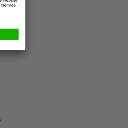
’s
t
st
e