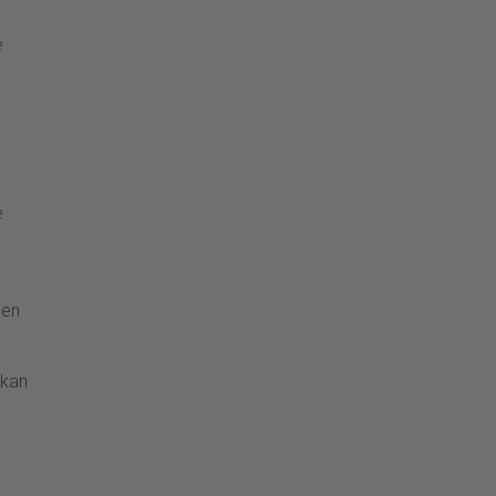
e
e
een
 kan