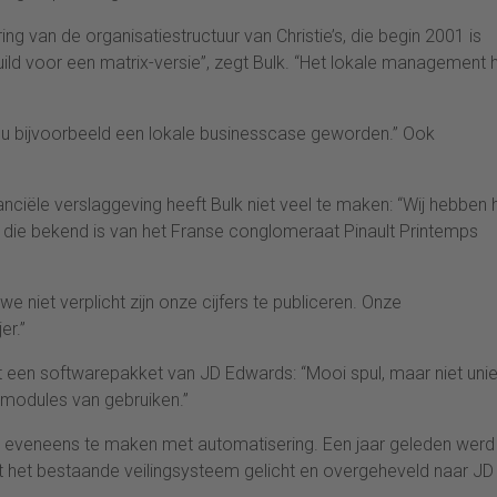
ng van de organisatiestructuur van Christie’s, die begin 2001 is
uild voor een matrix-versie”, zegt Bulk. “Het lokale management 
nu bijvoorbeeld een lokale businesscase geworden.” Ook
nciële verslaggeving heeft Bulk niet veel te maken: “Wij hebben 
lt, die bekend is van het Franse conglomeraat Pinault Printemps
e niet verplicht zijn onze cijfers te publiceren. Onze
er.”
met een softwarepakket van JD Edwards: “Mooi spul, maar niet unie
e modules van gebruiken.”
ft eveneens te maken met automatisering. Een jaar geleden werd
it het bestaande veilingsysteem gelicht en overgeheveld naar JD