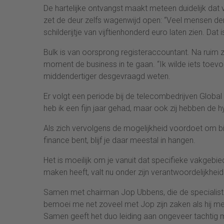
De hartelijke ontvangst maakt meteen duidelijk dat v
zet de deur zelfs wagenwijd open: “Veel mensen denk
schilderijtje van vijftienhonderd euro laten zien. Dat
Bulk is van oorsprong registeraccountant. Na ruim z
moment de business in te gaan. “Ik wilde iets toevoeg
middendertiger desgevraagd weten.
Er volgt een periode bij de telecombedrijven Global 
heb ik een fijn jaar gehad, maar ook zij hebben de h
Als zich vervolgens de mogelijkheid voordoet om bij 
finance bent, blijf je daar meestal in hangen.
Het is moeilijk om je vanuit dat specifieke vakgebied 
maken heeft, valt nu onder zijn verantwoordelijkheid
Samen met chairman Jop Ubbens, die de specialisten
bemoei me net zoveel met Jop zijn zaken als hij met
Samen geeft het duo leiding aan ongeveer tachtig