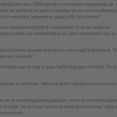
eilinghuizen anno 2004 eigenlijk voor iedereen toegankelijk zijn. 
en dat wij hen in het gezicht uitlachen als ze ons een willekeuri
 is een misvatting. Integendeel, graag zelfs. Kom binnen.”
even dienstjaren bij Ernst & Young besluit hij op een gegeven
en in plaats van achteruit kijken en cijfers controleren”, laat de
One en Enertel alvorens Bulk bij dot.com-bedrijf Xoip belandt. “D
ype niet overleefd.”
Christie’s aan de slag te gaan, twijfelt Bulk geen moment: “Als je
breder te oriënteren.” Alles wat bij het veilinghuis niet met kunst
.
 en de marketingafdeling aanstuurt, vormt hij een hecht koppel.
 de mijne. Zie het maar als een gedeeld directeurschap”, aldus 
 medewerkers.