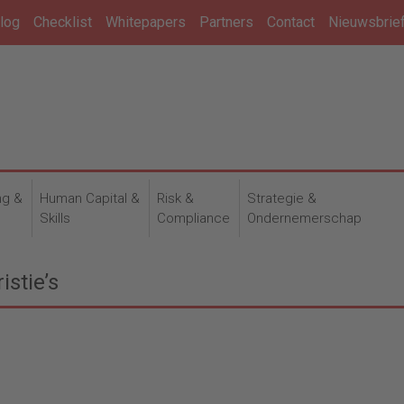
log
Checklist
Whitepapers
Partners
Contact
Nieuwsbrie
ng &
Human Capital &
Risk &
Strategie &
n
Skills
Compliance
Ondernemerschap
istie’s