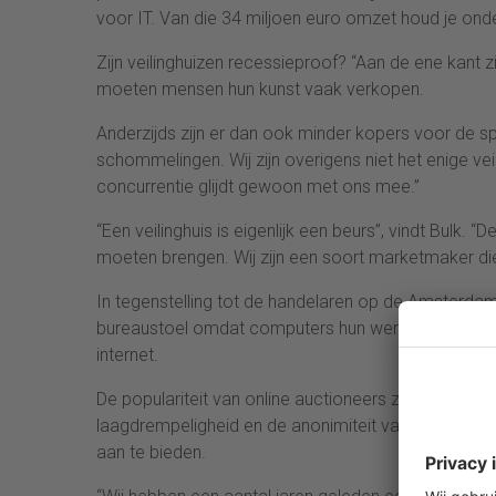
voor IT. Van die 34 miljoen euro omzet houd je ond
Zijn veilinghuizen recessieproof? “Aan de ene kant z
moeten mensen hun kunst vaak verkopen.
Anderzijds zijn er dan ook minder kopers voor de 
schommelingen. Wij zijn overigens niet het enige ve
concurrentie glijdt gewoon met ons mee.”
“Een veilinghuis is eigenlijk een beurs”, vindt Bulk. 
moeten brengen. Wij zijn een soort marketmaker die
In tegenstelling tot de handelaren op de Amsterdam
bureaustoel omdat computers hun werk hebben ove
internet.
De populariteit van online auctioneers zoals het 
laagdrempeligheid en de anonimiteit van het web z
aan te bieden.