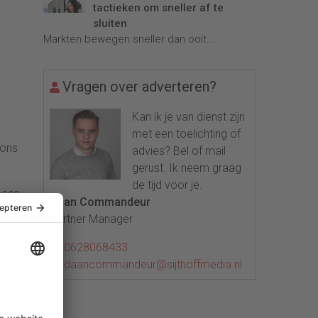
tactieken om sneller af te
sluiten
Markten bewegen sneller dan ooit....
Vragen over adverteren?
Kan ik je van dienst zijn
met een toelichting of
 ons
advies? Bel of mail
gerust. Ik neem graag
de tijd voor je.
 een
Daan Commandeur
 op
Partner Manager
0628068433
daancommandeur@sijthoffmedia.nl
rden