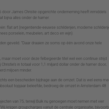
1766 door James Christie opgerichte onderneming heeft inmiddels
at bijna alles onder de hamer.
ën: flat art (negentiende-eeuwse schilderijen, moderne schilderi
nees porselein, meubelen, art deco en wijn).
den geveild. “Daar draaien ze soms op één avond onze hele
ijn, maar moet voor deze felbegeerde titel wel een continue strijd
 Christie’s in totaal voor 1,1 miljard dollar onder de hamer door,
rd miljoen minder.
lechts een bescheiden bijdrage aan de omzet. Dat is wel eens me
 absoluut topjaar beleefde, bedroeg de omzet in Amsterdam 48
jecten van 75, terwijl Bulk nu genoegen moet nemen met vier
 “Wij krijgen groupcharges vanuit de centrale organisatie, bijvoor