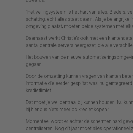
Edwards.
“Het veilingsysteem is het hart van alles. Bieders, 
schatting, echt alles staat daarin. Als je belangrijk
omgeving plaatst, moeten beide systemen met elka
Daarnaast werkt Christie’s ook met een klantendat
aantal centrale servers neergezet, die alle verschi
Het bouwen van de nieuwe automatiseringsomgeving 
gegaan.
Door de omzetting kunnen vragen van klanten bete
informatie die eerder gesplitst was, nu geïntegreer
kredietlimiet.
Dat moet je wel centraal bij kunnen houden. Nu kunn
hij hier dus niets meer op krediet kopen.”
Momenteel wordt er achter de schermen hard gewer
centraliseren. Nog dit jaar moet alles operationeel zi