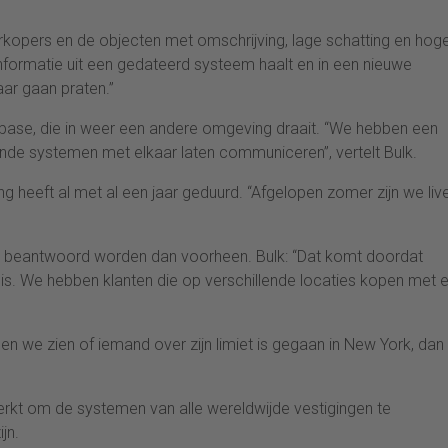
verkopers en de objecten met omschrijving, lage schatting en hog
e informatie uit een gedateerd systeem haalt en in een nieuwe
ar gaan praten.”
abase, die in weer een andere omgeving draait. “We hebben een
llende systemen met elkaar laten communiceren”, vertelt Bulk.
heeft al met al een jaar geduurd. “Afgelopen zomer zijn we liv
r beantwoord worden dan voorheen. Bulk: “Dat komt doordat
d is. We hebben klanten die op verschillende locaties kopen met 
en we zien of iemand over zijn limiet is gegaan in New York, dan
kt om de systemen van alle wereldwijde vestigingen te
jn.