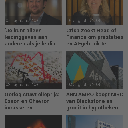
05 augustus 2026
04 augustus 2026
‘Je kunt alleen
Crisp zoekt Head of
leidinggeven aan
Finance om prestaties
anderen als je leiding
en AI-gebruik te
kunt geven aan jezelf’
versnellen
03 augustus 2026
03 augustus 2026
Oorlog stuwt olieprijs:
ABN AMRO koopt NIBC
Exxon en Chevron
van Blackstone en
incasseren
groeit in hypotheken
miljardenwinsten