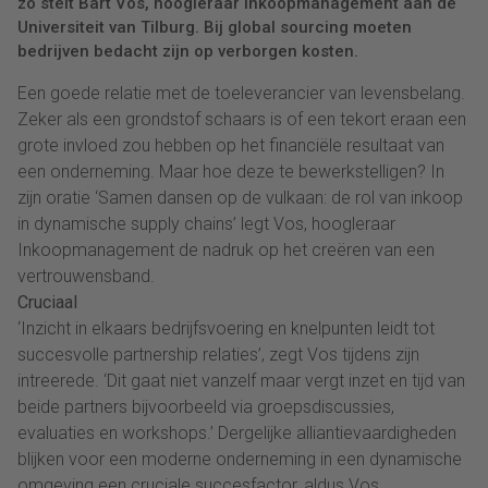
zo stelt Bart Vos, hoogleraar Inkoopmanagement aan de
Universiteit van Tilburg. Bij global sourcing moeten
bedrijven bedacht zijn op verborgen kosten.
Een goede relatie met de toeleverancier van levensbelang.
Zeker als een grondstof schaars is of een tekort eraan een
grote invloed zou hebben op het financiële resultaat van
een onderneming. Maar hoe deze te bewerkstelligen? In
zijn oratie ‘Samen dansen op de vulkaan: de rol van inkoop
in dynamische supply chains’ legt Vos, hoogleraar
Inkoopmanagement de nadruk op het creëren van een
vertrouwensband.
Cruciaal
‘Inzicht in elkaars bedrijfsvoering en knelpunten leidt tot
succesvolle partnership relaties’, zegt Vos tijdens zijn
intreerede. ‘Dit gaat niet vanzelf maar vergt inzet en tijd van
beide partners bijvoorbeeld via groepsdiscussies,
evaluaties en workshops.’ Dergelijke alliantievaardigheden
blijken voor een moderne onderneming in een dynamische
omgeving een cruciale succesfactor, aldus Vos.