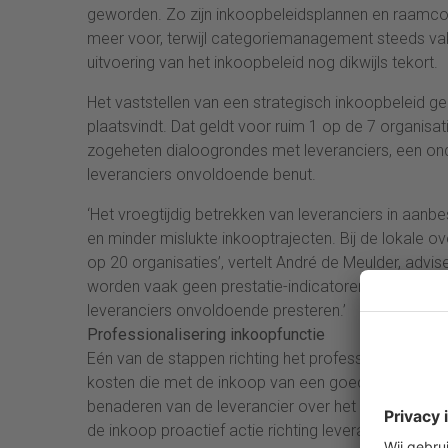
geworden. Zo zijn inkoopbeleidsplannen en raamcon
meer voor, terwijl categoriemanagement steeds vake
uitvoering van het inkoopbeleid nog dikwijls tekort.
Het vaststellen van een strategisch inkoopbeleid geb
plaatsvindt. Dat geldt voor ruim 1 op de 7 organis
zogeheten dialoogrondes met leveranciers, een ond
leveranciers onvoldoende benut.
‘Het vroegtijdig betrekken van leveranciers in aanb
en minder mislukte inkooptrajecten. Bij de lokale ove
op 20 organisaties’, vertelt André de Meulder, advi
worden vaak geen prestatie-indicatoren opgenomen 
leveranciers onvoldoende presteren.’
Professionalisering inkoopfunctie
Eén van de stappen richting het professionaliseren 
kosten die met de inkoop van een goed of dienst ve
benaderen van de leverancier over het algemeen bet
de inkoop proactief actie richting leveranciers on