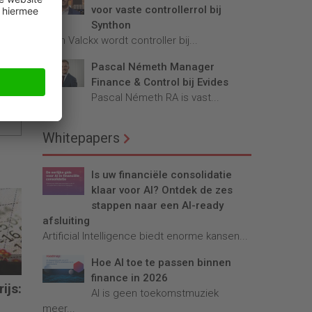
voor vaste controllerrol bij
ing
Synthon
nd
Teun Valckx wordt controller bij...
eden
Pascal Németh Manager
Finance & Control bij Evides
Pascal Németh RA is vast...
Whitepapers
Is uw financiële consolidatie
klaar voor AI? Ontdek de zes
stappen naar een AI-ready
afsluiting
Artificial Intelligence biedt enorme kansen...
Hoe AI toe te passen binnen
finance in 2026
ijs:
AI is geen toekomstmuziek
meer...