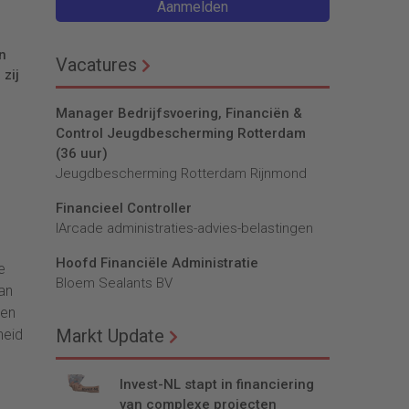
Aanmelden
n
Vacatures
zij
Manager Bedrijfsvoering, Financiën &
Control Jeugdbescherming Rotterdam
(36 uur)
Jeugdbescherming Rotterdam Rijnmond
Financieel Controller
lArcade administraties-advies-belastingen
Hoofd Financiële Administratie
e
Bloem Sealants BV
van
ten
Markt Update
heid
Invest-NL stapt in financiering
van complexe projecten