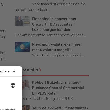
ig
Voor financieringsstructuren die
risico’s hanteerbaar...
Financieel dienstverlener
Unsworth & Associates in
l
Luxemburgse handen
van
Het Amsterdamse kantoor heeft licenties...
van
Pleo: multi-valutarekeningen
met 6 valuta’s mogelijk
cent
Valutakosten zijn een bron van...
ij 1
Personalia
als
Robbert Butzelaar manager
le
Business Control Commercial
bij PLUS Retail
Robbert Butzelaar terug naar PLUS...
 van
Teun Valckx verruilt interimwerk