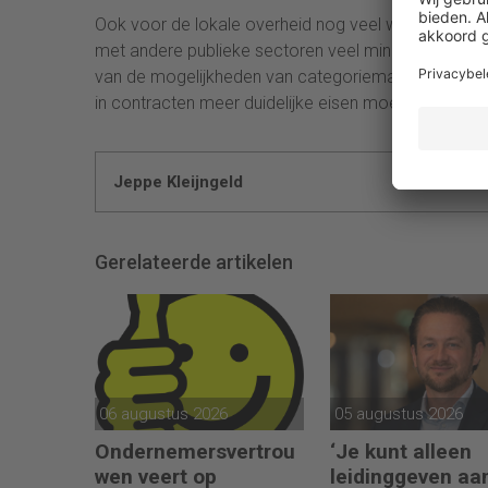
Ook voor de lokale overheid nog veel winst te behale
met andere publieke sectoren veel minder vaak ge
van de mogelijkheden van categoriemanagement om 
in contracten meer duidelijke eisen moeten stellen 
Jeppe Kleijngeld
Gerelateerde artikelen
06 augustus 2026
05 augustus 2026
Ondernemersvertrou
‘Je kunt alleen
wen veert op
leidinggeven aa