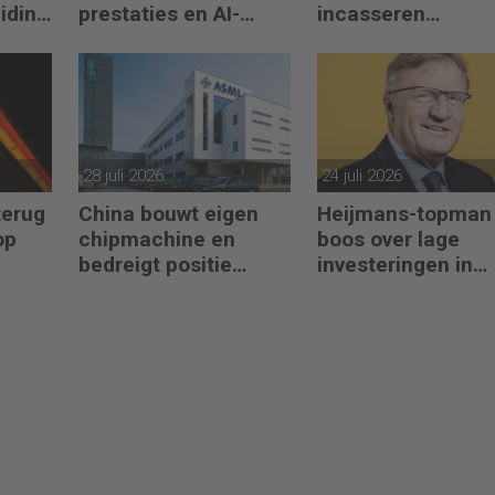
eiding
prestaties en AI-
incasseren
gebruik te versnellen
miljardenwinsten
28 juli 2026
24 juli 2026
terug
China bouwt eigen
Heijmans-topman
op
chipmachine en
boos over lage
bedreigt positie
investeringen in
ASML
infrastructuur