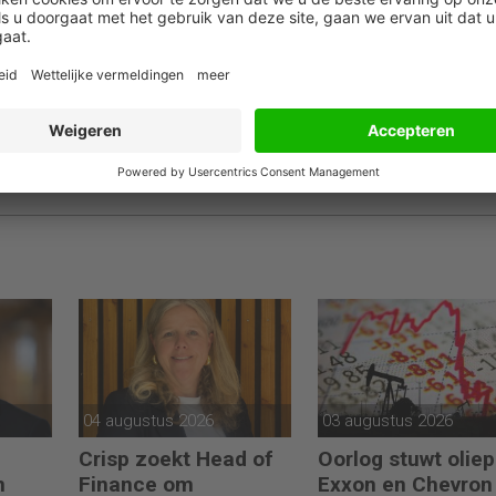
n in het inkoopbeleid. Zo blijkt dat lokale overheden in vergelijk
bruikmaken van inkoop- of ERP-systemen. Ook is te weinig beke
structurele besparingen te realiseren en zouden lokale overh
aan de prestaties van leveranciers.
04 augustus 2026
03 augustus 2026
Crisp zoekt Head of
Oorlog stuwt oliepr
n
Finance om
Exxon en Chevron