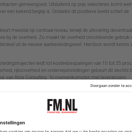
tracten gemeengoed. Uitsluitend op prijs selecteren, komt wein
r een bekend begrip is. Ondanks dit positieve beeld schiet de
eurt meestal op centraal niveau, terwijl de uitvoering decentraa
aties bij de overheid. Zo maakt de overheid onvoldoende gebruik 
erdeel uit de nieuwe aanbestedingswet. Hierdoor wordt kennis 
estedingstrajecten leidt tot kostenbesparingen van 10 tot 25 pro
rheid, rijksoverheid en onderwijsinstellingen gebeurt dit slechts b
seur van Atos Consulting. ‘In overeenkomsten met leveranciers
en in slechts de helft van de gevallen wordt actie ondernomen 
van het inkopen zou het gebruik van Total Cost of Ownership – al
rgezeld gaan – kunnen zijn. Daarnaast levert het proactief
ere prestaties op. Op dit moment wordt bij minder dan de helft
dernomen.