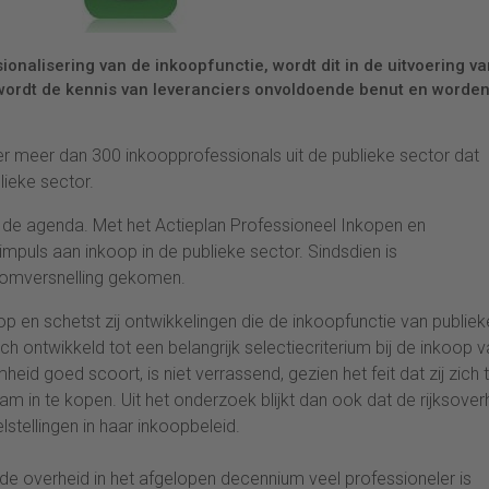
ionalisering van de inkoopfunctie, wordt dit in de uitvoering va
 wordt de kennis van leveranciers onvoldoende benut en worden 
der meer dan 300 inkoopprofessionals uit de publieke sector dat
lieke sector.
p de agenda. Met het Actieplan Professioneel Inkopen en
mpuls aan inkoop in de publieke sector. Sindsdien is
roomversnelling gekomen.
p en schetst zij ontwikkelingen die de inkoopfunctie van publiek
h ontwikkeld tot een belangrijk selectiecriterium bij de inkoop 
d goed scoort, is niet verrassend, gezien het feit dat zij zich 
m in te kopen. Uit het onderzoek blijkt dan ook dat de rijksover
stellingen in haar inkoopbeleid.
n de overheid in het afgelopen decennium veel professioneler is