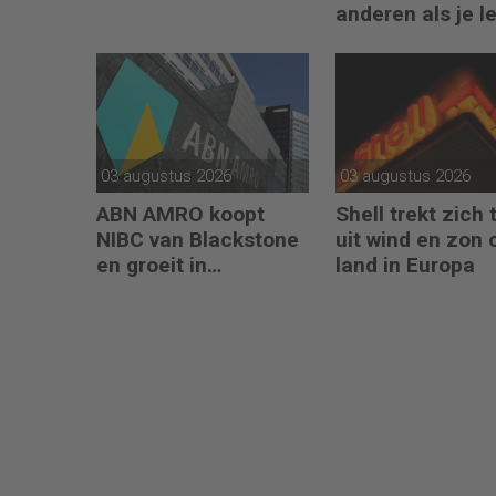
anderen als je l
kunt geven aan
jezelf’
03 augustus 2026
03 augustus 2026
ABN AMRO koopt
Shell trekt zich 
NIBC van Blackstone
uit wind en zon 
en groeit in
land in Europa
hypotheken