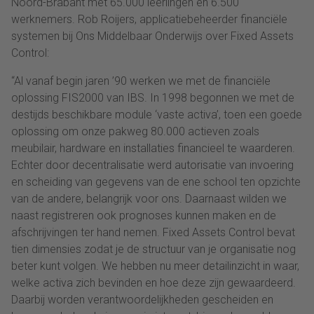
Noord-Brabant met 65.000 leerlingen en 6.500
werknemers. Rob Roijers, applicatiebeheerder financiële
systemen bij Ons Middelbaar Onderwijs over Fixed Assets
Control:
“Al vanaf begin jaren ’90 werken we met de financiële
oplossing FIS2000 van IBS. In 1998 begonnen we met de
destijds beschikbare module ‘vaste activa’, toen een goede
oplossing om onze pakweg 80.000 actieven zoals
meubilair, hardware en installaties financieel te waarderen.
Echter door decentralisatie werd autorisatie van invoering
en scheiding van gegevens van de ene school ten opzichte
van de andere, belangrijk voor ons. Daarnaast wilden we
naast registreren ook prognoses kunnen maken en de
afschrijvingen ter hand nemen. Fixed Assets Control bevat
tien dimensies zodat je de structuur van je organisatie nog
beter kunt volgen. We hebben nu meer detailinzicht in waar,
welke activa zich bevinden en hoe deze zijn gewaardeerd.
Daarbij worden verantwoordelijkheden gescheiden en