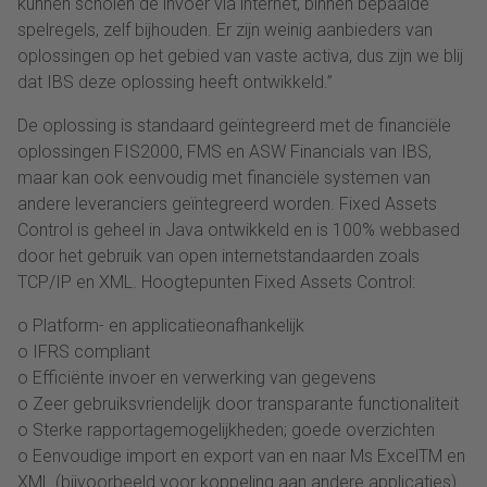
kunnen scholen de invoer via internet, binnen bepaalde
spelregels, zelf bijhouden. Er zijn weinig aanbieders van
oplossingen op het gebied van vaste activa, dus zijn we blij
dat IBS deze oplossing heeft ontwikkeld.”
De oplossing is standaard geïntegreerd met de financiële
oplossingen FIS2000, FMS en ASW Financials van IBS,
maar kan ook eenvoudig met financiële systemen van
andere leveranciers geïntegreerd worden. Fixed Assets
Control is geheel in Java ontwikkeld en is 100% webbased
door het gebruik van open internetstandaarden zoals
TCP/IP en XML. Hoogtepunten Fixed Assets Control:
o Platform- en applicatieonafhankelijk
o IFRS compliant
o Efficiënte invoer en verwerking van gegevens
o Zeer gebruiksvriendelijk door transparante functionaliteit
o Sterke rapportagemogelijkheden; goede overzichten
o Eenvoudige import en export van en naar Ms ExcelTM en
XML (bijvoorbeeld voor koppeling aan andere applicaties)