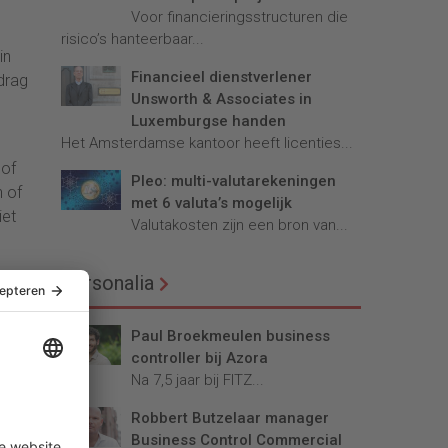
Voor financieringsstructuren die
risico’s hanteerbaar...
in
Financieel dienstverlener
edrag
Unsworth & Associates in
Luxemburgse handen
Het Amsterdamse kantoor heeft licenties...
 of
Pleo: multi-valutarekeningen
 of
met 6 valuta’s mogelijk
iet
Valutakosten zijn een bron van...
Personalia
Paul Broekmeulen business
controller bij Azora
Na 7,5 jaar bij FITZ...
Robbert Butzelaar manager
Business Control Commercial