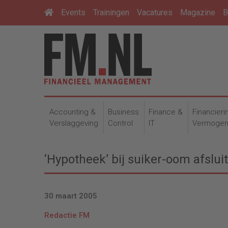
Events
Trainingen
Vacatures
Magazine
B
Accounting &
Business
Finance &
Financieri
Verslaggeving
Control
IT
Vermoge
‘Hypotheek’ bij suiker-oom afslui
30 maart 2005
Redactie FM