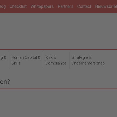
log
Checklist
Whitepapers
Partners
Contact
Nieuwsbrie
ng &
Human Capital &
Risk &
Strategie &
n
Skills
Compliance
Ondernemerschap
ten?