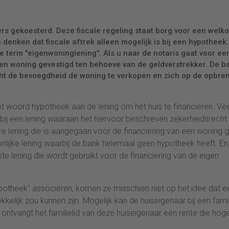
rs gekoesterd. Deze fiscale regeling staat borg voor een welk
denken dat fiscale aftrek alleen mogelijk is bij een hypotheek
 term "eigenwoninglening". Als u naar de notaris gaat voor ee
en woning gevestigd ten behoeve van de geldverstrekker. De b
echt de bevoegdheid de woning te verkopen en zich op de opbre
het woord hypotheek aan de lening om het huis te financieren. Ve
 bij een lening waaraan het hiervoor beschreven zekerheidsrecht
ere lening die is aangegaan voor de financiering van een woning 
onlijke lening waarbij de bank helemaal geen hypotheek heeft. E
kte lening die wordt gebruikt voor de financiering van de eigen
potheek” associëren, komen ze misschien niet op het idee dat e
lijk zou kunnen zijn. Mogelijk kan de huiseigenaar bij een famil
k ontvangt het familielid van deze huiseigenaar een rente die hoge