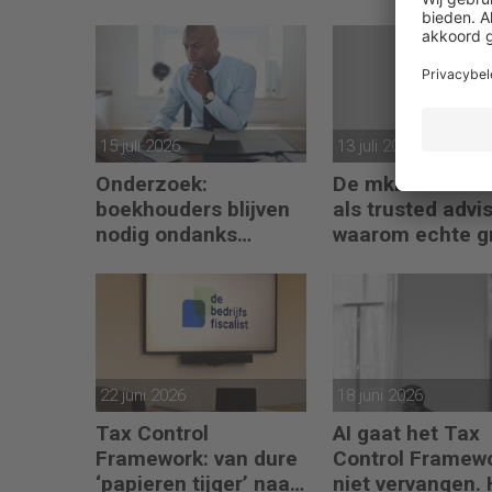
15 juli 2026
13 juli 2026
Onderzoek:
De mkb-account
boekhouders blijven
als trusted advis
nodig ondanks
waarom echte g
boekhoudsoftware
begint met refle
22 juni 2026
18 juni 2026
Tax Control
AI gaat het Tax
Framework: van dure
Control Framew
‘papieren tijger’ naar
niet vervangen. 