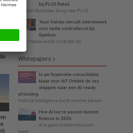
bij PLUS Retail
Robbert Butzelaar terug naar PLUS...
Teun Valckx verruilt interimwerk
voor vaste controllerrol bij
Synthon
Teun Valckx wordt controller bij...
do
Whitepapers
Is uw financiële consolidatie
klaar voor AI? Ontdek de zes
stappen naar een AI-ready
afsluiting
Artificial Intelligence biedt enorme kansen...
Hoe AI toe te passen binnen
em
finance in 2026
de
AI is geen toekomstmuziek
it
meer...