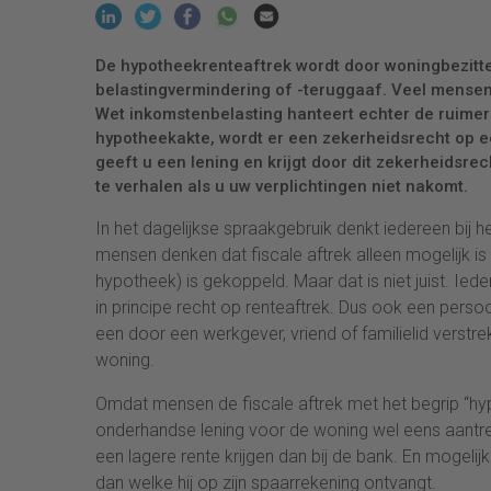
De hypotheekrenteaftrek wordt door woningbezitte
belastingvermindering of -teruggaaf. Veel mensen 
Wet inkomstenbelasting hanteert echter de ruimere
hypotheekakte, wordt er een zekerheidsrecht op e
geeft u een lening en krijgt door dit zekerheidsr
te verhalen als u uw verplichtingen niet nakomt.
In het dagelijkse spraakgebruik denkt iedereen bij 
mensen denken dat fiscale aftrek alleen mogelijk is
hypotheek) is gekoppeld. Maar dat is niet juist. Ied
in principe recht op renteaftrek. Dus ook een perso
een door een werkgever, vriend of familielid verstre
woning.
Omdat mensen de fiscale aftrek met het begrip “hy
onderhandse lening voor de woning wel eens aantrekke
een lagere rente krijgen dan bij de bank. En mogelij
dan welke hij op zijn spaarrekening ontvangt.