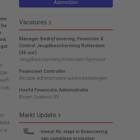
Aanmelden
ome
Vacatures
. De
n
Manager Bedrijfsvoering, Financiën &
ank
Control Jeugdbescherming Rotterdam
ngst
(36 uur)
Jeugdbescherming Rotterdam Rijnmond
el
Financieel Controller
 (de
lArcade administraties-advies-belastingen
geeft
n ook
Hoofd Financiële Administratie
Bloem Sealants BV
Markt Update
en
ielid
r is
Invest-NL stapt in financiering
van complexe projecten