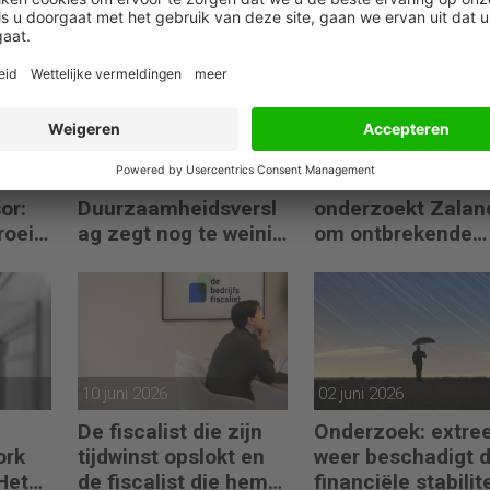
03 juli 2026
26 juni 2026
ant
BDO:
Duitse waakhond
or:
Duurzaamheidsversl
onderzoekt Zalan
roei
ag zegt nog te weinig
om ontbrekende
ctie
over waarde en
transactie in
risico’s
jaarrekening
10 juni 2026
02 juni 2026
De fiscalist die zijn
Onderzoek: extre
ork
tijdwinst opslokt en
weer beschadigt 
Het
de fiscalist die hem
financiële stabilite