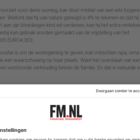
d voorziet voor diens woning, kan door middel van een iets hogere
. Wellicht dat hij van nature geneigd is 4% te rekenen en dat hij 
 aan zijn bloedeigen kind wil verdienen, kan hij het extra renteb
rbij kan gebruik worden gemaakt van de vrijstelling van het
2005 EURO4.303.
e positie is om de woninglening te geven, kan misschien opa, oma
k een waarschuwing op haar plaats. Want het overslaan van een
en verstoorde verhouding binnen de familie. En dat is natuurlijk n