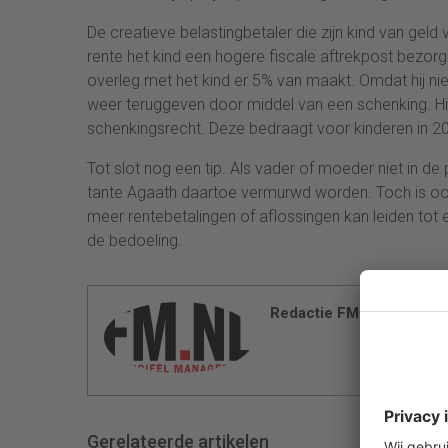
De creatieve belastingbetaler die zijn kind van gel
rente het kind een hogere fiscale aftrekpost bezorgen
overleg met het kind er 5% van maakt. Omdat hij niet
weer teruggeven door middel van een schenking. Hie
schenkingsrecht. Deze bedraagt voor kinderen in 
Tot slot nog een tip. Als vader of moeder niet in d
tante Agaath daartoe vermurwd worden. Toch is oo
meer rentebetalingen of aflossingen kan leiden tot e
de bedoeling.
Redactie FM
Gerelateerde artikelen