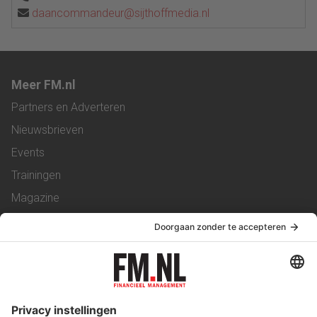
daancommandeur@sijthoffmedia.nl
Meer FM.nl
Partners en Adverteren
Nieuwsbrieven
Events
Trainingen
Magazine
Vacatures
Service & Contact
Contact
Over ons
Werken bij ons