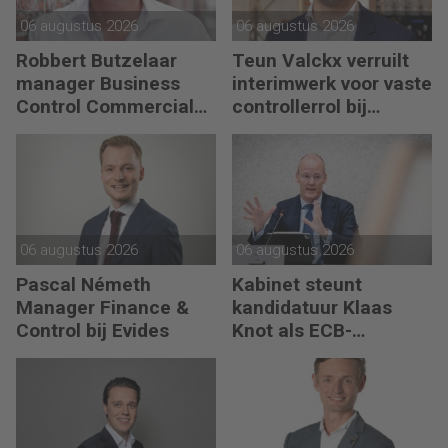
06 augustus 2026
06 augustus 2026
Robbert Butzelaar
Teun Valckx verruilt
manager Business
interimwerk voor vaste
Control Commercial
controllerrol bij
bij PLUS Retail
Synthon
06 augustus 2026
06 augustus 2026
Pascal Németh
Kabinet steunt
Manager Finance &
kandidatuur Klaas
Control bij Evides
Knot als ECB-
president