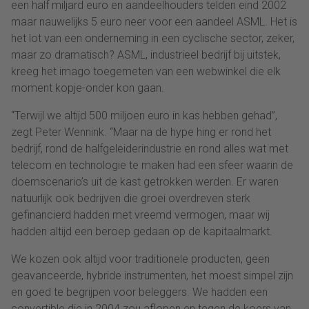
een half miljard euro en aandeelhouders telden eind 2002
maar nauwelijks 5 euro neer voor een aandeel ASML. Het is
het lot van een onderneming in een cyclische sector, zeker,
maar zo dramatisch? ASML, industrieel bedrijf bij uitstek,
kreeg het imago toegemeten van een webwinkel die elk
moment kopje-onder kon gaan.
“Terwijl we altijd 500 miljoen euro in kas hebben gehad”,
zegt Peter Wennink. “Maar na de hype hing er rond het
bedrijf, rond de halfgeleiderindustrie en rond alles wat met
telecom en technologie te maken had een sfeer waarin de
doemscenario’s uit de kast getrokken werden. Er waren
natuurlijk ook bedrijven die groei overdreven sterk
gefinancierd hadden met vreemd vermogen, maar wij
hadden altijd een beroep gedaan op de kapitaalmarkt.
We kozen ook altijd voor traditionele producten, geen
geavanceerde, hybride instrumenten, het moest simpel zijn
en goed te begrijpen voor beleggers. We hadden een
convertible die in 2004 zou aflopen en tegen de koers van