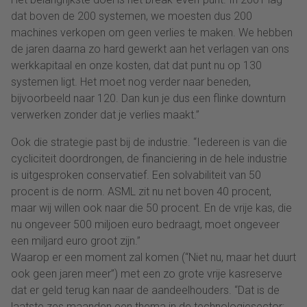
dat boven de 200 systemen, we moesten dus 200
machines verkopen om geen verlies te maken. We hebben
de jaren daarna zo hard gewerkt aan het verlagen van ons
werkkapitaal en onze kosten, dat dat punt nu op 130
systemen ligt. Het moet nog verder naar beneden,
bijvoorbeeld naar 120. Dan kun je dus een flinke downturn
verwerken zonder dat je verlies maakt.”
Ook die strategie past bij de industrie. “Iedereen is van die
cycliciteit doordrongen, de financiering in de hele industrie
is uitgesproken conservatief. Een solvabiliteit van 50
procent is de norm. ASML zit nu net boven 40 procent,
maar wij willen ook naar die 50 procent. En de vrije kas, die
nu ongeveer 500 miljoen euro bedraagt, moet ongeveer
een miljard euro groot zijn.”
Waarop er een moment zal komen (“Niet nu, maar het duurt
ook geen jaren meer”) met een zo grote vrije kasreserve
dat er geld terug kan naar de aandeelhouders. “Dat is de
laatste zes maanden een thema in de technologiesector: