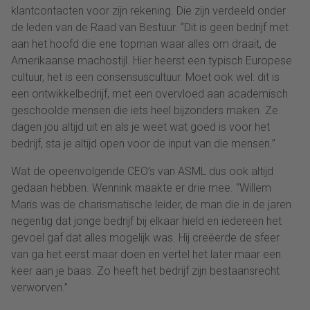
klantcontacten voor zijn rekening. Die zijn verdeeld onder
de leden van de Raad van Bestuur. “Dit is geen bedrijf met
aan het hoofd die ene topman waar alles om draait, de
Amerikaanse machostijl. Hier heerst een typisch Europese
cultuur, het is een consensuscultuur. Moet ook wel: dit is
een ontwikkelbedrijf, met een overvloed aan academisch
geschoolde mensen die iets heel bijzonders maken. Ze
dagen jou altijd uit en als je weet wat goed is voor het
bedrijf, sta je altijd open voor de input van die mensen.”
Wat de opeenvolgende CEO’s van ASML dus ook altijd
gedaan hebben. Wennink maakte er drie mee. “Willem
Maris was de charismatische leider, de man die in de jaren
negentig dat jonge bedrijf bij elkaar hield en iedereen het
gevoel gaf dat alles mogelijk was. Hij creëerde de sfeer
van ga het eerst maar doen en vertel het later maar een
keer aan je baas. Zo heeft het bedrijf zijn bestaansrecht
verworven.”