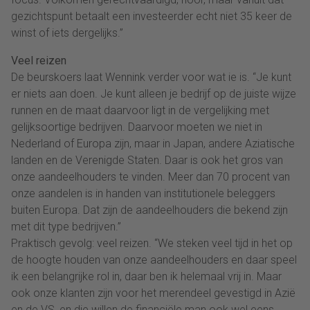
gezichtspunt betaalt een investeerder echt niet 35 keer de
winst of iets dergelijks.”
Veel reizen
De beurskoers laat Wennink verder voor wat ie is. “Je kunt
er niets aan doen. Je kunt alleen je bedrijf op de juiste wijze
runnen en de maat daarvoor ligt in de vergelijking met
gelijksoortige bedrijven. Daarvoor moeten we niet in
Nederland of Europa zijn, maar in Japan, andere Aziatische
landen en de Verenigde Staten. Daar is ook het gros van
onze aandeelhouders te vinden. Meer dan 70 procent van
onze aandelen is in handen van institutionele beleggers
buiten Europa. Dat zijn de aandeelhouders die bekend zijn
met dit type bedrijven.”
Praktisch gevolg: veel reizen. “We steken veel tijd in het op
de hoogte houden van onze aandeelhouders en daar speel
ik een belangrijke rol in, daar ben ik helemaal vrij in. Maar
ook onze klanten zijn voor het merendeel gevestigd in Azië
en de VS, en die willen de financiële man ook wel eens