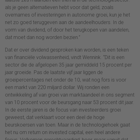
als je geen alternatieven hebt voor dat geld, zoals
overnames of investeringen in autonome groei, kun je het
net zo goed teruggeven aan de aandeelhouders. In de
vorm van dividend, of door het terugkopen van aandelen,
dat moet dan nog worden bezien.”
Dat er over dividend gesproken kan worden, is een teken
van financiële volwassenheid, vindt Wennink. “Dit is een
sector die de afgelopen 35 jaar gemiddeld 15 procent per
jaar groeide. Pas de laatste vijf jaar liggen de
groeipercentages net onder de 10, wat nog fors is voor
een markt van 220 miljard dollar. Wij ronden een
ontwikkeling af van groei van marktaandeel in ons segment
van 10 procent voor de beursgang naar 53 procent dit jaar.
In de eerste jaren is de focus van investeerders groei
geweest, dat verklaart voor een deel de hoge
beurskoersen van toen. Maar in de technologiehoek gaat
het nu om return on invested capital, een heel andere
focus. Volkomen gerechtvaardigd, hoor, maar vanuit dat