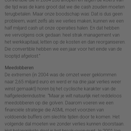
die tijd was de kans groot dat we die cash zouden moeten
terugbetalen. Maar onze boodschap was: Dat is dus geen
probleem, want zelfs als we verlies maken, kunnen we een
half miljard cash uit onze operaties halen. En dat hebben
we vervolgens ook gedaan: heel strak management van
het werkkapitaal, letten op de kosten en dan reorganiseren.
Die convertible hebben we een jaar voor het einde van de
looptijd afgelost.”
Meedobberen
De extremen (in 2004 was de omzet weer geklommen
naar 2,65 miljard euro en werd er na drie jaar verlies weer
winst gemaakt) horen bij het cyclische karakter van de
halfgeleiderindustrie. “Maar je wilt natuurlijk niet reddeloos
meedobberen op die golven. Daarom voeren we een
financiële strategie die ASML moet voorzien van
voldoende buffers om slechte tijden door te komen. Het
volgende dal moeten we zonder verlies kunnen doorstaan.
Het belangrijkste doel is het break-even-punt. In 2001 lag