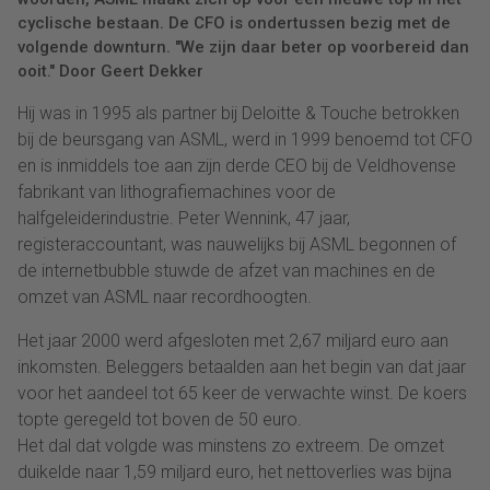
cyclische bestaan. De CFO is ondertussen bezig met de
volgende downturn. "We zijn daar beter op voorbereid dan
ooit." Door Geert Dekker
Hij was in 1995 als partner bij Deloitte & Touche betrokken
bij de beursgang van ASML, werd in 1999 benoemd tot CFO
en is inmiddels toe aan zijn derde CEO bij de Veldhovense
fabrikant van lithografiemachines voor de
halfgeleiderindustrie. Peter Wennink, 47 jaar,
registeraccountant, was nauwelijks bij ASML begonnen of
de internetbubble stuwde de afzet van machines en de
omzet van ASML naar recordhoogten.
Het jaar 2000 werd afgesloten met 2,67 miljard euro aan
inkomsten. Beleggers betaalden aan het begin van dat jaar
voor het aandeel tot 65 keer de verwachte winst. De koers
topte geregeld tot boven de 50 euro.
Het dal dat volgde was minstens zo extreem. De omzet
duikelde naar 1,59 miljard euro, het nettoverlies was bijna